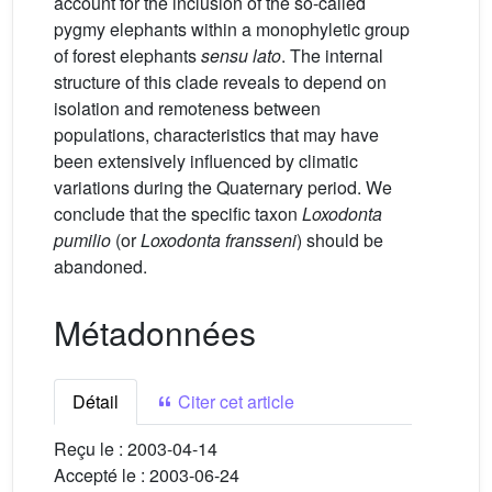
account for the inclusion of the so-called
pygmy elephants within a monophyletic group
of forest elephants
sensu lato
. The internal
structure of this clade reveals to depend on
isolation and remoteness between
populations, characteristics that may have
been extensively influenced by climatic
variations during the Quaternary period. We
conclude that the specific taxon
Loxodonta
pumilio
(or
Loxodonta fransseni
) should be
abandoned.
Métadonnées
Détail
Citer cet article
Reçu le :
2003-04-14
Accepté le :
2003-06-24