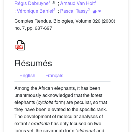
1
1
Régis Debruyne
;
Arnaud Van Holt
2
2
;
Véronique Barriel
;
Pascal Tassy
Comptes Rendus. Biologies, Volume 326 (2003)
no. 7, pp. 687-697
Résumés
English
Français
Among the African elephants, it has been
unanimously acknowledged that the forest
elephants (
cyclotis
form) are peculiar, so that
they have been elevated to the specific rank.
The development of molecular analyses of
extant
Loxodonta
has only focused on two
forms yet: the savannah form (
africana
) and