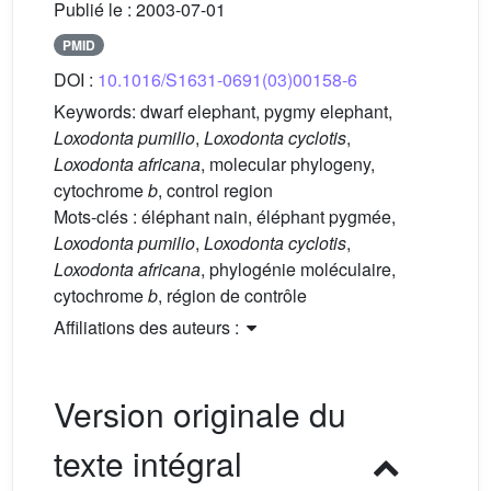
Publié le :
2003-07-01
PMID
DOI :
10.1016/S1631-0691(03)00158-6
Keywords:
dwarf elephant, pygmy elephant,
Loxodonta pumilio
,
Loxodonta cyclotis
,
Loxodonta africana
, molecular phylogeny,
cytochrome
b
, control region
Mots-clés :
éléphant nain, éléphant pygmée,
Loxodonta pumilio
,
Loxodonta cyclotis
,
Loxodonta africana
, phylogénie moléculaire,
cytochrome
b
, région de contrôle
Affiliations des auteurs :
Version originale du
texte intégral