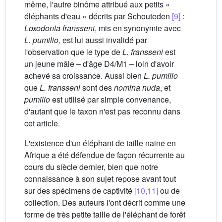
même, l'autre binôme attribué aux petits «
éléphants d'eau » décrits par Schouteden
[9]
:
Loxodonta fransseni
, mis en synonymie avec
L. pumilio,
est lui aussi invalidé par
l'observation que le type de
L. fransseni
est
un jeune mâle – d'âge D4/M1 – loin d'avoir
achevé sa croissance. Aussi bien
L. pumilio
que
L. fransseni
sont des
nomina nuda
, et
pumilio
est utilisé par simple convenance,
d'autant que le taxon n'est pas reconnu dans
cet article.
L'existence d'un éléphant de taille naine en
Afrique a été défendue de façon récurrente au
cours du siècle dernier, bien que notre
connaissance à son sujet repose avant tout
sur des spécimens de captivité
[10,11]
ou de
collection. Des auteurs l'ont décrit comme une
forme de très petite taille de l'éléphant de forêt