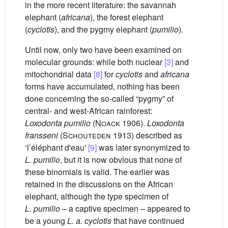
in the more recent literature: the savannah
elephant (
africana
), the forest elephant
(
cyclotis
), and the pygmy elephant (
pumilio
).
Until now, only two have been examined on
molecular grounds: while both nuclear
[3]
and
mitochondrial data
[8]
for
cyclotis
and
africana
forms have accumulated, nothing has been
done concerning the so-called “pygmy” of
central- and west-African rainforest:
Loxodonta pumilio
(
Noack
1906).
Loxodonta
fransseni
(
Schouteden
1913) described as
‘l’éléphant d'eau'
[9]
was later synonymized to
L. pumilio
, but it is now obvious that none of
these binomials is valid. The earlier was
retained in the discussions on the African
elephant, although the type specimen of
L. pumilio
– a captive specimen – appeared to
be a young
L. a. cyclotis
that have continued