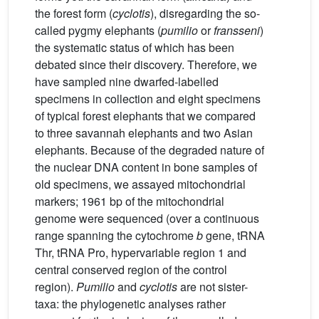
the forest form (
cyclotis
), disregarding the so-
called pygmy elephants (
pumilio
or
fransseni
)
the systematic status of which has been
debated since their discovery. Therefore, we
have sampled nine dwarfed-labelled
specimens in collection and eight specimens
of typical forest elephants that we compared
to three savannah elephants and two Asian
elephants. Because of the degraded nature of
the nuclear DNA content in bone samples of
old specimens, we assayed mitochondrial
markers; 1961 bp of the mitochondrial
genome were sequenced (over a continuous
range spanning the cytochrome
b
gene, tRNA
Thr, tRNA Pro, hypervariable region 1 and
central conserved region of the control
region).
Pumilio
and
cyclotis
are not sister-
taxa: the phylogenetic analyses rather