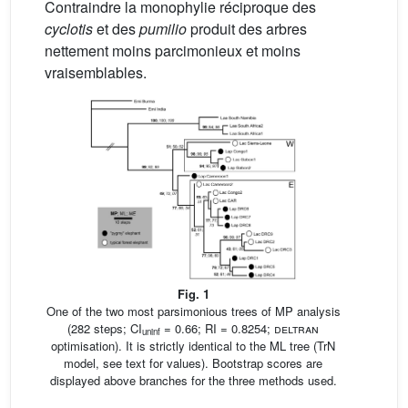
Contraindre la monophylie réciproque des
cyclotis
et des
pumilio
produit des arbres
nettement moins parcimonieux et moins
vraisemblables.
Fig. 1
One of the two most parsimonious trees of MP analysis
(282 steps; CI
= 0.66; RI = 0.8254;
deltran
uninf
optimisation). It is strictly identical to the ML tree (TrN
model, see text for values). Bootstrap scores are
displayed above branches for the three methods used.