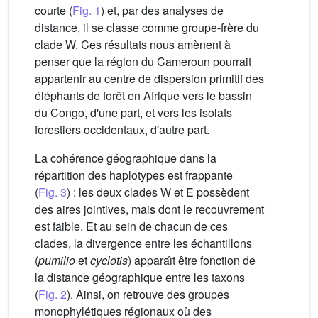
courte (
Fig. 1
) et, par des analyses de
distance, il se classe comme groupe-frère du
clade W. Ces résultats nous amènent à
penser que la région du Cameroun pourrait
appartenir au centre de dispersion primitif des
éléphants de forêt en Afrique vers le bassin
du Congo, d'une part, et vers les isolats
forestiers occidentaux, d'autre part.
La cohérence géographique dans la
répartition des haplotypes est frappante
(
Fig. 3
) : les deux clades W et E possèdent
des aires jointives, mais dont le recouvrement
est faible. Et au sein de chacun de ces
clades, la divergence entre les échantillons
(
pumilio
et
cyclotis
) apparaı̂t être fonction de
la distance géographique entre les taxons
(
Fig. 2
). Ainsi, on retrouve des groupes
monophylétiques régionaux où des