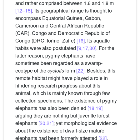
and rather comprised between 1.6 and 1.8 m
[12–15]
. Its geographical range is thought to
encompass Equatorial Guinea, Gabon,
Cameroon and Central African Republic
(CAR), Congo and Democratic Republic of
Congo (DRC, former Zaire)
[16]
. Its aquatic
habits were also postulated
[9,17,30]
. For the
latter reason, pygmy elephants have
sometimes been regarded as a swamp-
ecotype of the
cyclotis
form
[22]
. Besides, this
remote habitat might have played a role in
hindering research progress about this
animal, which is mainly known through few
collection specimens. The existence of pygmy
elephants has also been denied
[18,19]
arguing they are nothing but juvenile forest
elephants
[20,21]
; yet morphological evidence
about the existence of dwarf-size mature
elephants had been formerly attested
[22]
.