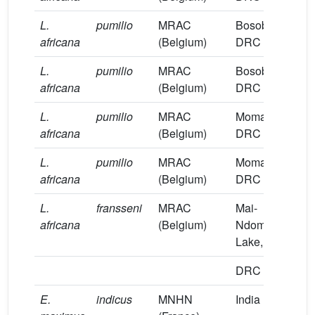
L.
pumilio
MRAC
Bosobolo,
B
africana
(Belgium)
DRC
L.
pumilio
MRAC
Bosobolo,
B
africana
(Belgium)
DRC
L.
pumilio
MRAC
Moma,
B
africana
(Belgium)
DRC
L.
pumilio
MRAC
Moma,
B
africana
(Belgium)
DRC
L.
fransseni
MRAC
Mai-
T
africana
(Belgium)
Ndombe
Lake,
DRC
ro
E.
indicus
MNHN
India
H