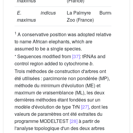
maximus
(France)
E.
indicus
La Palmyre
Burma
H
maximus
Zoo (France)
1
A conservative position was adopted relative
to name African elephants, which are
assumed to be a single species.
∗
Sequences modified from
[37]
: tRNAs and
control region added to cytochrome
b
.
Trois méthodes de construction d'arbres ont
été utilisées : parcimonie non pondérée (MP),
méthode du minimum d'évolution (ME) et
maximum de vraisemblance (ML), les deux
dernières méthodes étant fondées sur un
modèle d'évolution de type TrN
[27]
, dont les
valeurs de paramètres ont été extraites du
programme MODELTEST
[28]
à partir de
l'analyse topologique d'un des deux arbres