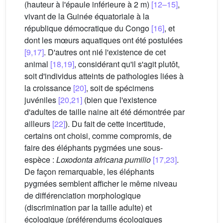
(hauteur à l'épaule inférieure à 2 m)
[12–15]
,
vivant de la Guinée équatoriale à la
république démocratique du Congo
[16]
, et
dont les mœurs aquatiques ont été postulées
[9,17]
. D'autres ont nié l'existence de cet
animal
[18,19]
, considérant qu'il s'agit plutôt,
soit d'individus atteints de pathologies liées à
la croissance
[20]
, soit de spécimens
juvéniles
[20,21]
(bien que l'existence
d'adultes de taille naine ait été démontrée par
ailleurs
[22]
). Du fait de cette incertitude,
certains ont choisi, comme compromis, de
faire des éléphants pygmées une sous-
espèce :
Loxodonta africana pumilio
[17,23]
.
De façon remarquable, les éléphants
pygmées semblent afficher le même niveau
de différenciation morphologique
(discrimination par la taille adulte) et
écologique (préférendums écologiques