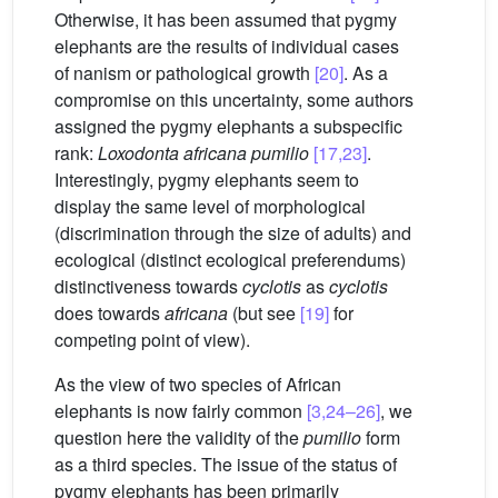
Otherwise, it has been assumed that pygmy
elephants are the results of individual cases
of nanism or pathological growth
[20]
. As a
compromise on this uncertainty, some authors
assigned the pygmy elephants a subspecific
rank:
Loxodonta africana pumilio
[17,23]
.
Interestingly, pygmy elephants seem to
display the same level of morphological
(discrimination through the size of adults) and
ecological (distinct ecological preferendums)
distinctiveness towards
cyclotis
as
cyclotis
does towards
africana
(but see
[19]
for
competing point of view).
As the view of two species of African
elephants is now fairly common
[3,24–26]
, we
question here the validity of the
pumilio
form
as a third species. The issue of the status of
pygmy elephants has been primarily