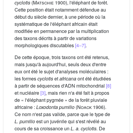
cyclotis
(
Matschie
1900), l'éléphant de forêt.
Cette position était notamment défendue au
début du siècle dernier, à une période où la
systématique de l'éléphant africain était
modifiée en permanence par la multiplication
des taxons décrits à partir de variations
morphologiques discutables
[4–7]
.
De cette époque, trois taxons ont été retenus,
mais jusqu'à aujourd'hui, seuls deux d'entre
eux ont été le sujet d'analyses moléculaires :
les formes
cyclotis
et
africana
ont été étudiées
à partir de séquences d'ADN mitochondrial
[8]
et nucléaire
[3]
, mais rien n'a été fait à propos
de « l'éléphant pygmée » de la forêt pluviale
africaine :
Loxodonta pumilio
(
Noack
1906).
Ce nom n'est pas valide, parce que le type de
L. pumilio
est un juvénile qui s'est révélé au
cours de sa croissance un
L. a. cyclotis.
De