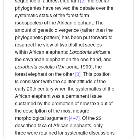
sequence of a forest elephant
[2]
, molecular
phylogenies have revived the debate over the
systematic status of the forest form
(subspecies) of the African elephant. The
amount of genetic divergence (rather than the
phylogenetic pattern) has been put forward to
resurrect the view of two distinct species
within African elephants:
Loxodonta africana
,
the savannah elephant on the one hand, and
Loxodonta cyclotis
(
Matschie
1900), the
forest elephant on the other
[3]
. This position
is consistent with the splitter-attitude of the
early 20th century when the systematics of the
African elephant was a permanent issue
sustained by the promotion of new taxa out of
the description of the most meagre
morphological argument
[4–7]
. Of the 22
described taxa of African elephants, only
three were retained for systematic discussions