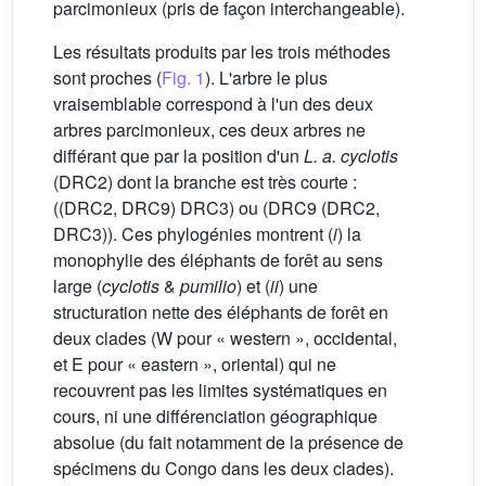
parcimonieux (pris de façon interchangeable).
Les résultats produits par les trois méthodes
sont proches (
Fig. 1
). L'arbre le plus
vraisemblable correspond à l'un des deux
arbres parcimonieux, ces deux arbres ne
différant que par la position d'un
L. a. cyclotis
(DRC2) dont la branche est très courte :
((DRC2, DRC9) DRC3) ou (DRC9 (DRC2,
DRC3)). Ces phylogénies montrent (
i
) la
monophylie des éléphants de forêt au sens
large (
cyclotis
&
pumilio
) et (
ii
) une
structuration nette des éléphants de forêt en
deux clades (W pour « western », occidental,
et E pour « eastern », oriental) qui ne
recouvrent pas les limites systématiques en
cours, ni une différenciation géographique
absolue (du fait notamment de la présence de
spécimens du Congo dans les deux clades).