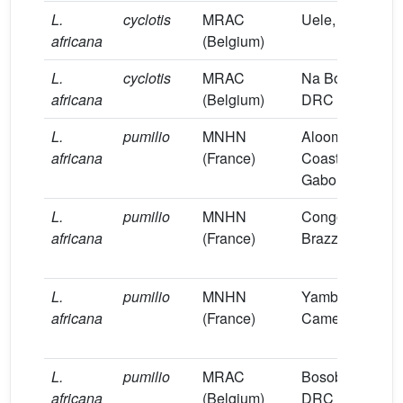
L.
cyclotis
MRAC
Uele, DRC
B
africana
(Belgium)
L.
cyclotis
MRAC
Na Bodio,
B
africana
(Belgium)
DRC
L.
pumilio
MNHN
Aloombe
B
africana
(France)
Coast,
Gabon
L.
pumilio
MNHN
Congo
B
africana
(France)
Brazzaville
L.
pumilio
MNHN
Yambong,
B
africana
(France)
Cameroon
L.
pumilio
MRAC
Bosobolo,
B
africana
(Belgium)
DRC