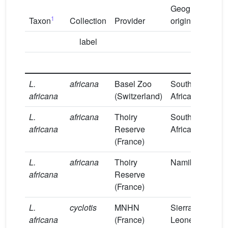
Geographic
1
Taxon
Collection
Provider
origin
S
label
L.
africana
Basel Zoo
South
H
africana
(Switzerland)
Africa
L.
africana
Thoiry
South
H
africana
Reserve
Africa
(France)
L.
africana
Thoiry
Namibia
H
africana
Reserve
(France)
L.
cyclotis
MNHN
Sierra-
H
africana
(France)
Leone