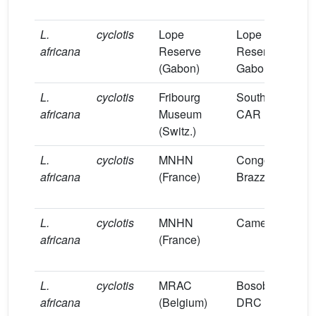
L.
cyclotis
Lope
Lope
M
africana
Reserve
Reserve,
(Gabon)
Gabon
L.
cyclotis
Fribourg
Southern
B
africana
Museum
CAR
(Switz.)
L.
cyclotis
MNHN
Congo
B
africana
(France)
Brazzaville
L.
cyclotis
MNHN
Cameroon
B
africana
(France)
L.
cyclotis
MRAC
Bosobolo,
B
africana
(Belgium)
DRC