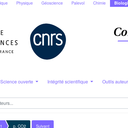
ique
Physique
Géoscience
Palevol
Chimie
Biolog
Science ouverte
Intégrité scientifique
Outils auteu
 1
p. CO2
Suivant