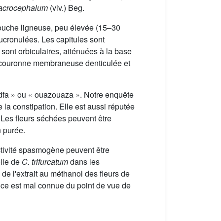
acrocephalum
(viv.) Beg.
souche ligneuse, peu élevée (15–30
ucronulées. Les capitules sont
sont orbiculaires, atténuées à la base
 à couronne membraneuse denticulée et
edfa » ou « ouazouaza ». Notre enquête
la constipation. Elle est aussi réputée
 Les fleurs séchées peuvent être
n purée.
'activité spasmogène peuvent être
elle de
C. trifurcatum
dans les
 de l'extrait au méthanol des fleurs de
pèce est mal connue du point de vue de