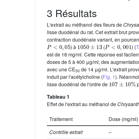
3 Résultats
L'extrait au méthanol des fleurs de
Chrysa
lisse duodénal du rat. Cet extrait brut p
contraction duodénale variant, en pource
P
<
0
,
05
1050
±
13
P
<
0
,
001
) à
(
) (
T
est de 18 mg/ml. Cette réponse est facile
doses de 5 à 400 μg/ml, des augmentatio
avec une CE
de 14 μg/ml. L'extrait pr
50
induit par l'acétylcholine (
Fig. 1
). Néanmoi
107
±
10
%
lisse duodénal de l'ordre de
p
Tableau 1
Effet de l'extrait au méthanol de
Chrysant
Traitement
Dose (mg/ml)
Contrôle extrait
–