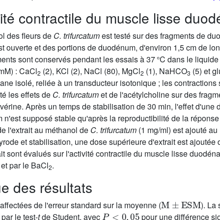
vité contractile du muscle lisse duod
ol des fleurs de
C. trifurcatum
est testé sur des fragments de duo
t ouverte et des portions de duodénum, d'environ 1,5 cm de lon
ments sont conservés pendant les essais à 37 °C dans le liquid
(mM) : CaCl
(2), KCl (2), NaCl (80), MgCl
(1), NaHCO
(5) et g
2
2
3
 isolé, reliée à un transducteur isotonique ; les contractions
é les effets de
C. trifurcatum
et de l'acétylcholine sur des frag
vérine. Après un temps de stabilisation de 30 min, l'effet d'un
 n'est supposé stable qu'après la reproductibilité de la réponse 
e l'extrait au méthanol de
C. trifurcatum
(1 mg/ml) est ajouté au m
rode et stabilisation, une dose supérieure d'extrait est ajoutée
ait sont évalués sur l'activité contractile du muscle lisse duodén
et par le BaCl
.
2
ue des résultats
M
±
ESM
ffectées de l'erreur standard sur la moyenne (
). La
P
<
0
,
05
par le test-
t
de Student, avec
pour une différence sig