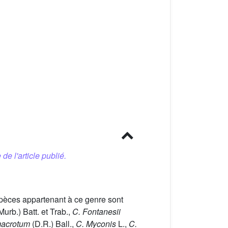
 de l'article publié.
pèces appartenant à ce genre sont
Murb.) Batt. et Trab.,
C. Fontanesii
macrotum
(D.R.) Ball.,
C. Myconis
L.,
C.