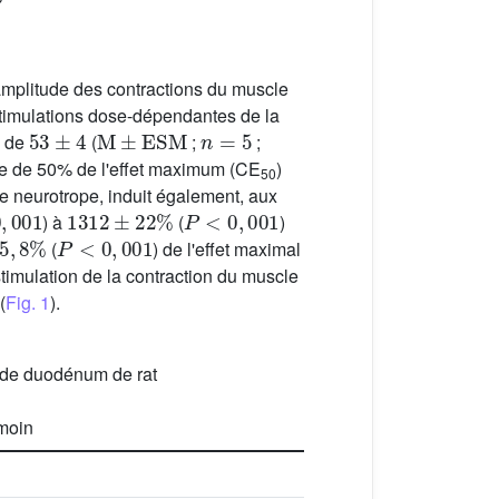
amplitude des contractions du muscle
 stimulations dose-dépendantes de la
53
±
4
M
±
ESM
n
=
5
, de
(
;
;
ire de 50% de l'effet maximum (CE
)
50
e neurotrope, induit également, aux
001
1312
±
22
%
P
<
0
,
001
) à
(
)
5
,
8
%
P
<
0
,
001
(
) de l'effet maximal
timulation de la contraction du muscle
(
Fig. 1
).
e de duodénum de rat
émoin