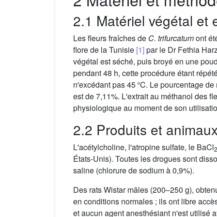
2.1 Matériel végétal et 
Les fleurs fraîches de
C. trifurcatum
ont ét
flore de la Tunisie
[1]
par le Dr Fethia Harz
végétal est séché, puis broyé en une poud
pendant 48 h, cette procédure étant répété t
n'excédant pas 45 °C. Le pourcentage de re
est de 7,11%. L'extrait au méthanol des fl
physiologique au moment de son utilisatio
2.2 Produits et animau
L'acétylcholine, l'atropine sulfate, le BaCl
États-Unis). Toutes les drogues sont dissou
saline (chlorure de sodium à 0,9%).
Des rats Wistar mâles (200–250 g), obtenus
en conditions normales ; ils ont libre accè
et aucun agent anesthésiant n'est utilisé 