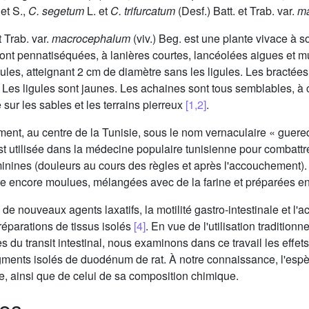
et S.,
C. segetum
L. et
C. trifurcatum
(Desf.) Batt. et Trab. var.
m
t Trab. var.
macrocephalum
(viv.) Beg. est une plante vivace à 
sont pennatiséquées, à lanières courtes, lancéolées aigues et m
les, atteignant 2 cm de diamètre sans les ligules. Les bractées 
é. Les ligules sont jaunes. Les achaines sont tous semblables,
sur les sables et les terrains pierreux
[1,2]
.
ent, au centre de la Tunisie, sous le nom vernaculaire « guer
 utilisée dans la médecine populaire tunisienne pour combattre 
inines (douleurs au cours des règles et après l'accouchement).
re encore moulues, mélangées avec de la farine et préparées e
 de nouveaux agents laxatifs, la motilité gastro-intestinale et l
éparations de tissus isolés
[4]
. En vue de l'utilisation traditionn
du transit intestinal, nous examinons dans ce travail les effets
 fragments isolés de duodénum de rat. À notre connaissance, l'es
e, ainsi que de celui de sa composition chimique.
des