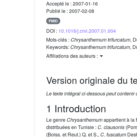
Accepté le :
2007-01-16
Publié le :
2007-02-08
PMID
DOI :
10.1016/j.crvi.2007.01.004
Mots-clés :
Chrysanthemum trifurcatum
, 
Keywords:
Chrysanthemum trifurcatum
, 
Affiliations des auteurs :
Version originale du te
Le texte intégral ci-dessous peut contenir
1 Introduction
Le genre
Chrysanthemum
appartient à la 
distribuées en Tunisie :
C. clausonis
(Pome
(Boiss. et Reut.) Q. et S.,
C. fuscatum
Desf