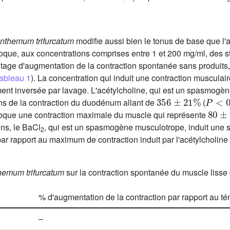
nthemum trifurcatum
modifie aussi bien le tonus de base que l'
rovoque, aux concentrations comprises entre 1 et 200 mg/ml, des
ntage d'augmentation de la contraction spontanée sans produits
ableau 1
). La concentration qui induit une contraction muscula
ment inversée par lavage. L'acétylcholine, qui est un spasmogèn
356
±
21
%
P
<
0
,
ns de la contraction du duodénum allant de
(
80
±
ovoque une contraction maximale du muscle qui représente
ns, le BaCl
, qui est un spasmogène musculotrope, induit une s
2
ar rapport au maximum de contraction induit par l'acétylcholine 
hemum trifurcatum
sur la contraction spontanée du muscle liss
% d'augmentation de la contraction par rapport au t
–