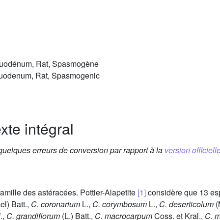
Duodénum, Rat, Spasmogène
Duodenum, Rat, Spasmogenic
xte intégral
 quelques erreurs de conversion par rapport à la
version officielle
famille des astéracées. Pottier-Alapetite
[1]
considère que 13 es
l) Batt.,
C. coronarium
L.,
C. corymbosum
L.,
C. deserticolum
(
.,
C. grandiflorum
(L.) Batt.,
C. macrocarpum
Coss. et Kral.,
C. 