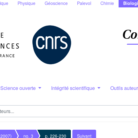
ique
Physique
Géoscience
Palevol
Chimie
Biolog
Science ouverte
Intégrité scientifique
Outils auteu
(2007)
no. 3
p. 226-230
Suivant