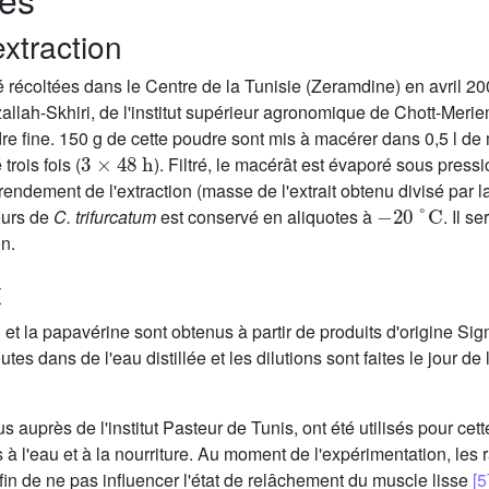
extraction
é récoltées dans le Centre de la Tunisie (Zeramdine) en avril 200
allah-Skhiri, de l'institut supérieur agronomique de Chott-Merie
re fine. 150 g de cette poudre sont mis à macérer dans 0,5 l de
3
×
48
h
rois fois (
). Filtré, le macérât est évaporé sous press
ndement de l'extraction (masse de l'extrait obtenu divisé par l
−
20
°
C
eurs de
C. trifurcatum
est conservé en aliquotes à
. Il s
n.
x
et la papavérine sont obtenus à partir de produits d'origine Si
2
tes dans de l'eau distillée et les dilutions sont faites le jour d
 auprès de l'institut Pasteur de Tunis, ont été utilisés pour ce
s à l'eau et à la nourriture. Au moment de l'expérimentation, les r
afin de ne pas influencer l'état de relâchement du muscle lisse
[5