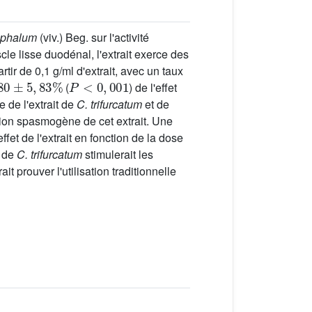
ephalum
(viv.) Beg. sur l'activité
le lisse duodénal, l'extrait exerce des
tir de 0,1 g/ml d'extrait, avec un taux
80
±
5
,
83
%
P
<
0
,
001
(
) de l'effet
e de l'extrait de
C. trifurcatum
et de
action spasmogène de cet extrait. Une
et de l'extrait en fonction de la dose
s de
C. trifurcatum
stimulerait les
t prouver l'utilisation traditionnelle