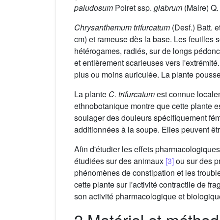
paludosum
Poiret ssp.
glabrum
(Maire) Q. 
Chrysanthemum trifurcatum
(Desf.) Batt. e
cm) et rameuse dès la base. Les feuilles 
hétérogames, radiés, sur de longs pédoncu
et entièrement scarieuses vers l'extrémit
plus ou moins auriculée. La plante pousse 
La plante
C. trifurcatum
est connue localem
ethnobotanique montre que cette plante est
soulager des douleurs spécifiquement fém
additionnées à la soupe. Elles peuvent êt
Afin d'étudier les effets pharmacologiques
étudiées sur des animaux
[3]
ou sur des pr
phénomènes de constipation et les troubles 
cette plante sur l'activité contractile de
son activité pharmacologique et biologiqu
2 Matériel et métho