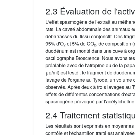
2.3 Évaluation de l'acti
L'effet spasmogène de l'extrait au méthan
rats. La cavité abdominale des animaux es
débarrassés du tissu conjonctif. Ces frag
95% d'O
et 5% de CO
, de composition 
2
2
duodénum est monté dans une cuve à organe
oscillographe Bioscience. Nous avons test
préalable avec de l'atropine ou de la papa
μg/ml) est testé : le fragment de duodénum
lavage de l'organe au Tyrode, un volume d
observés. Après deux à trois lavages au Ty
effets de différentes concentrations d'extr
spasmogène provoqué par l'acétylcholine 
2.4 Traitement statistiq
Les résultats sont exprimés en moyennes a
contrôle et l'échantillon traité est analysée 