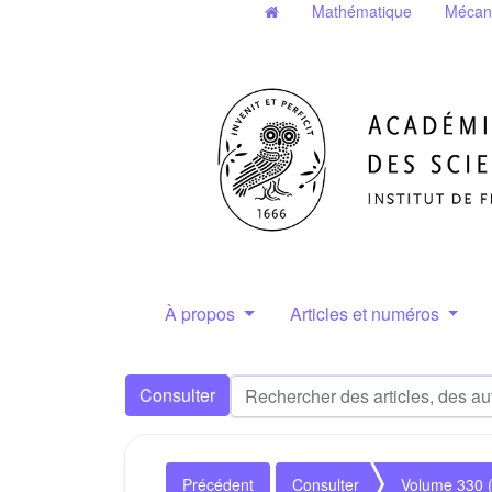
Mathématique
Mécan
À propos
Articles et numéros
Consulter
Précédent
Consulter
Volume 330 