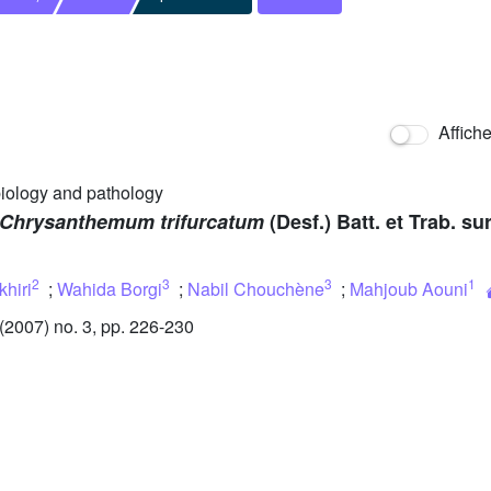
Affich
 biology and pathology
Chrysanthemum trifurcatum
(Desf.) Batt. et Trab. su
2
3
3
1
khiri
;
Wahida Borgi
;
Nabil Chouchène
;
Mahjoub Aouni
2007) no. 3, pp. 226-230