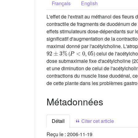
Français
English
L'effet de l'extrait au méthanol des fleurs 
contractile de fragments de duodénum de ra
effets stimulateurs dose-dépendants sur le 
significatif d'augmentation de la contracti
maximal donné par l'acétylcholine. L'atrop
92
±
3
%
P
<
0
,
05
(
) celui de l'acétylch
dose submaximale fixe d'acétylcholine (20 
et une diminution de celui de l'acétylcholi
contractions du muscle lisse duodénal, ceci
de cette plante dans les problèmes gastro-
Métadonnées
Détail
Citer cet article
Reçu le :
2006-11-19