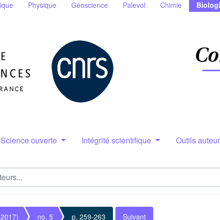
ique
Physique
Géoscience
Palevol
Chimie
Biolog
Science ouverte
Intégrité scientifique
Outils auteu
(2017)
no. 5
p. 259-263
Suivant