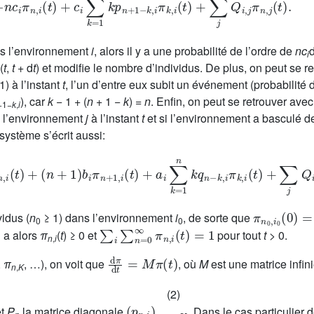
s l’environnement
i
, alors il y a une probabilité de l’ordre de
nc
i
(
t
,
t
+ d
t
) et modifie le nombre d’individus. De plus, on peut se 
1) à l’instant
t
, l’un d’entre eux subit un événement (probabilité 
), car
k
− 1 + (
n
+ 1 −
k
) =
n
. Enfin, on peut se retrouver ave
+1−
k
,
i
 l’environnement
j
à l’instant
t
et si l’environnement a basculé de
e système s’écrit aussi:
π
n
,
i
(
t
)
+
(
n
+
1
)
b
i
π
n
+
1
,
i
(
t
)
+
a
i
∑
k
=
1
n
k
q
n
−
k
,
i
π
k
,
i
(
t
)
+
∑
j
Q
i
,
j
π
π
n
0
,
i
0
(
0
)
idus (
n
≥ 1) dans l’environnement
i
, de sorte que
0
0
∑
i
∑
n
=
0
∞
π
n
,
i
(
t
)
=
1
n a alors
π
(
t
) ≥ 0 et
pour tout
t
> 0.
n
,
i
d
π
d
t
=
M
π
(
t
)
,
π
, …), on voit que
, où
M
est une matrice infin
n
,
K
(2)
(
p
n
,
i
)
1
≤
i
≤
K
t
P
la matrice diagonale
. Dans le cas particulier