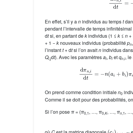
En effet, s’il y a
n
individus au temps
t
dan
pendant l’intervalle de temps infinitésimal 
d
t
si, en partant de
k
individus (1 ≤
k
≤
n
+ 
+ 1 −
k
nouveaux individus (probabilité
p
n
l’instant
t
+ d
t
si l’on avait
n
individus dans
Q
d
t
). Avec les paramètres
a
,
b
et
q
, l
i
,
j
i
i
n
,
i
d
π
n
,
i
d
t
=
−
n
(
a
i
+
b
i
)
On prend comme condition initiale
n
indiv
0
Comme il se doit pour des probabilités, o
Si l’on pose
π
= (
π
, …,
π
, …,
π
, …
0,1
0,
K
n
,1
(
c
i
)
1
≤
i
≤
K
où
C
est la matrice diagonale
e