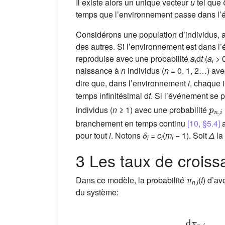
Il existe alors un unique vecteur
u
tel que
temps que l’environnement passe dans l’
Considérons une population d’individus, 
des autres. Si l’environnement est dans l’
reproduise avec une probabilité
a
d
t
(
a
> 0
i
i
naissance à
n
individus (
n
= 0, 1, 2…) ave
dire que, dans l’environnement
i
, chaque 
temps infinitésimal d
t
. Si l’événement se p
p
n
,
i
individus (
n
≥ 1) avec une probabilité
branchement en temps continu
[10, §5.4]
a
pour tout
i
. Notons
δ
=
c
(
m
− 1). Soit
Δ
la
i
i
i
3 Les taux de crois
Dans ce modèle, la probabilité
π
(
t
) d’av
n
,
i
du système:
d
π
n
,
i
d
t
=
−