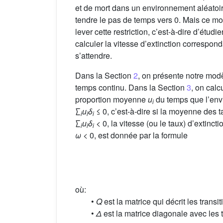
et de mort dans un environnement aléatoir
tendre le pas de temps vers 0. Mais ce mod
lever cette restriction, c’est-à-dire d’ét
calculer la vitesse d’extinction correspon
s’attendre.
Dans la Section
2
, on présente notre mod
temps continu. Dans la Section
3
, on calc
proportion moyenne
u
du temps que l’env
i
∑
u
δ
≤ 0, c’est-à-dire si la moyenne des 
i
i
i
∑
u
δ
< 0, la vitesse (ou le taux) d’extinct
i
i
i
ω
< 0, est donnée par la formule
où:
•
Q
est la matrice qui décrit les trans
•
Δ
est la matrice diagonale avec les