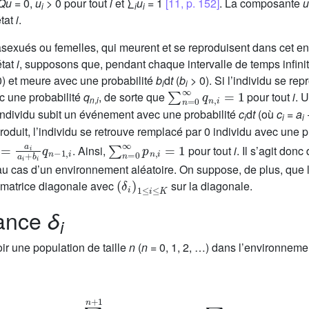
Qu
= 0,
u
> 0 pour tout
i
et ∑
u
= 1
[11, p. 152]
. La composante
u
i
i
i
état
i
.
asexués ou femelles, qui meurent et se reproduisent dans cet
état
i
, supposons que, pendant chaque intervalle de temps infini
) et meure avec une probabilité
b
d
t
(
b
> 0). Si l’individu se re
i
∑
n
=
i
0
∞
q
n
,
i
=
1
c une probabilité
q
, de sorte que
pour tout
i
. 
n
,
i
individu subit un événement avec une probabilité
c
d
t
(où
c
=
a
i
i
i
roduit, l’individu se retrouve remplacé par 0 individu avec une p
=
a
i
a
i
+
b
i
q
n
−
1
,
i
∑
n
=
0
∞
p
n
,
i
=
1
. Ainsi,
pour tout
i
. Il s’agit don
u cas d’un environnement aléatoire. On suppose, de plus, que
(
δ
i
)
1
≤
i
≤
K
 matrice diagonale avec
sur la diagonale.
sance
δ
i
oir une population de taille
n
(
n
= 0, 1, 2, …) dans l’environnem
n
c
i
π
n
,
i
(
t
)
+
c
i
∑
k
=
1
n
+
1
k
p
n
+
1
−
k
,
i
π
k
,
i
(
t
)
+
∑
j
Q
i
,
j
π
n
,
j
(
t
)
.