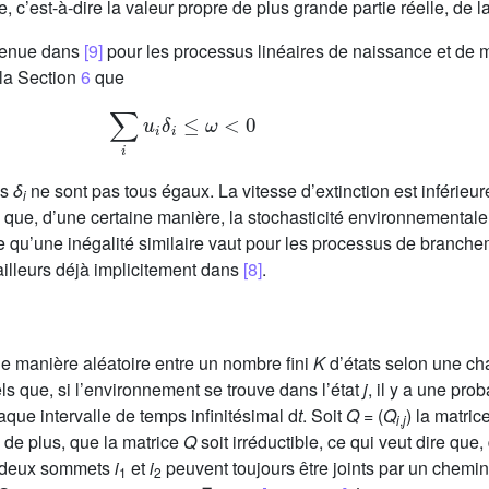
e, c’est-à-dire la valeur propre de plus grande partie réelle, de 
btenue dans
[9]
pour les processus linéaires de naissance et de m
la Section
6
que
∑
i
u
i
δ
i
≤
ω
<
0
es
δ
ne sont pas tous égaux. La vitesse d’extinction est inférieu
i
que, d’une certaine manière, la stochasticité environnementale ra
 qu’une inégalité similaire vaut pour les processus de branche
ailleurs déjà implicitement dans
[8]
.
e manière aléatoire entre un nombre fini
K
d’états selon une ch
els que, si l’environnement se trouve dans l’état
j
, il y a une prob
que intervalle de temps infinitésimal d
t
. Soit
Q
= (
Q
) la matri
i
,
j
 de plus, que la matrice
Q
soit irréductible, ce qui veut dire que
 deux sommets
i
et
i
peuvent toujours être joints par un chemi
1
2