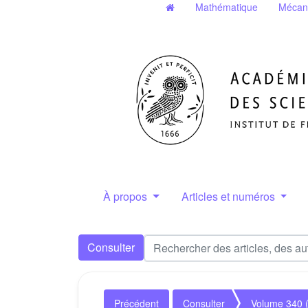
Mathématique
Mécan
À propos
Articles et numéros
Consulter
Précédent
Consulter
Volume 340 