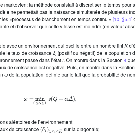
e markovien; la méthode consistait à discrétiser le temps pour
èle ne permettait pas la naissance simultanée de plusieurs indi
udier les «processus de branchement en temps continu »
[10, §5.4]
d
dante et d’observer que cette vitesse est moindre (en valeur abso
èle avec un environnement qui oscille entre un nombre fini
K
d’é
ule le taux de croissance
δ
(positif ou négatif) de la population
i
ironnement passe dans l’état
i
. On montre dans la Section
4
que 
taux de croissance est négative. Puis, on montre dans la Sectio
ion
ω
de la population, définie par le fait que la probabilité de 
ω
=
min
0
≤
α
≤
1
s
(
Q
+
α
Δ
)
,
itions aléatoires de l’environnement;
(
δ
i
)
1
≤
i
≤
K
 taux de croissance
sur la diagonale;