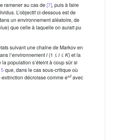
 se ramener au cas de
[7]
, puis à faire
vidus. L’objectif ci-dessous est de
ans un environnement aléatoire, de
lue) que celle à laquelle on aurait pu
tats suivant une chaîne de Markov en
 dans l’environnement
i
(1 ≤
i
≤
K
) et la
la population s’éteint à coup sûr si
n
5
que, dans le cas sous-critique où
ωt
non-extinction décroisse comme e
avec