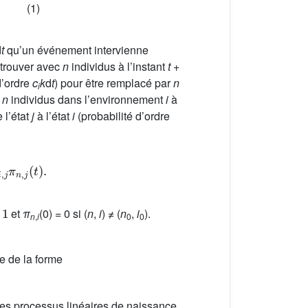
(1)
d
t
qu’un événement intervienne
retrouver avec
n
individus à l’instant
t
+
d’ordre
c
k
d
t
) pour être remplacé par
n
i
c
n
individus dans l’environnement
i
à
 l’état
j
à l’état
i
(probabilité d’ordre
n
,
j
(
t
)
.
=
1
et
π
(0) = 0 si (
n
,
i
) ≠ (
n
,
i
).
n
,
i
0
0
ie de la forme
 des processus linéaires de naissance