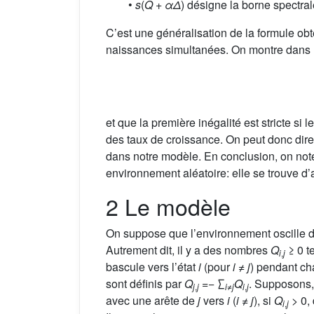
•
s
(
Q
+
αΔ
) désigne la borne spectral
C’est une généralisation de la formule o
naissances simultanées. On montre dans 
et que la première inégalité est stricte si l
des taux de croissance. On peut donc dire 
dans notre modèle. En conclusion, on note
environnement aléatoire: elle se trouve d’
2 Le modèle
On suppose que l’environnement oscille d
Autrement dit, il y a des nombres
Q
≥ 0 t
i
,
j
bascule vers l’état
i
(pour
i
≠
j
) pendant cha
sont définis par
Q
=− ∑
Q
. Supposons,
j
,
j
i
≠
j
i
,
j
avec une arête de
j
vers
i
(
i
≠
j
), si
Q
> 0,
i
,
j