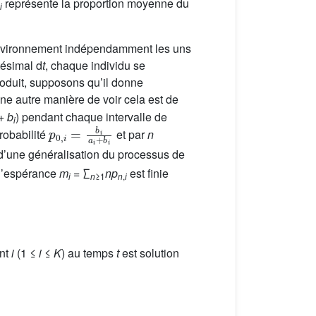
représente la proportion moyenne du
i
 environnement indépendamment les uns
tésimal d
t
, chaque individu se
produit, supposons qu’il donne
Une autre manière de voir cela est de
+
b
) pendant chaque intervalle de
i
p
0
,
i
=
b
i
a
i
+
b
i
robabilité
et par
n
c d’une généralisation du processus de
 l’espérance
m
= ∑
np
est finie
i
n
≥1
n
,
i
ent
i
(1 ≤
i
≤
K
) au temps
t
est solution