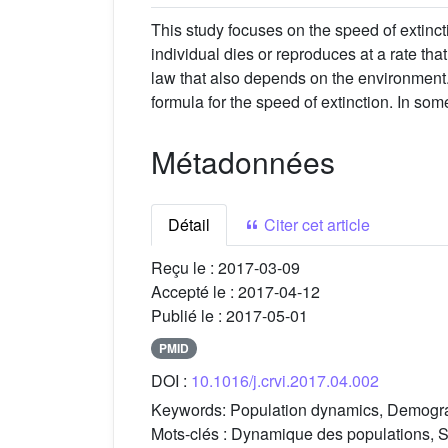
This study focuses on the speed of extinc
individual dies or reproduces at a rate th
law that also depends on the environment. I
formula for the speed of extinction. In so
Métadonnées
Détail
Citer cet article
Reçu le :
2017-03-09
Accepté le :
2017-04-12
Publié le :
2017-05-01
PMID
DOI :
10.1016/j.crvi.2017.04.002
Keywords:
Population dynamics, Demograph
Mots-clés :
Dynamique des populations, S