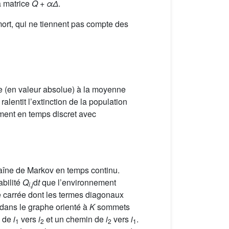
la matrice
Q
+
αΔ
.
ort, qui ne tiennent pas compte des
re (en valeur absolue) à la moyenne
lentit l’extinction de la population
ment en temps discret avec
aîne de Markov en temps continu.
abilité
Q
d
t
que l’environnement
i
,
j
ce carrée dont les termes diagonaux
, dans le graphe orienté à
K
sommets
n de
i
vers
i
et un chemin de
i
vers
i
.
1
2
2
1