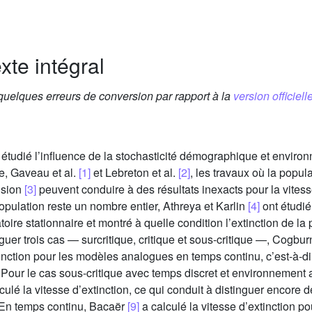
xte intégral
 quelques erreurs de conversion par rapport à la
version officielle
étudié l’influence de la stochasticité démographique et enviro
e, Gaveau et al.
[1]
et Lebreton et al.
[2]
, les travaux où la popu
fusion
[3]
peuvent conduire à des résultats inexacts pour la vitess
population reste un nombre entier, Athreya et Karlin
[4]
ont étudi
ire stationnaire et montré à quelle condition l’extinction de l
uer trois cas — surcritique, critique et sous-critique —, Cogbur
inction pour les modèles analogues en temps continu, c’est-à-d
 Pour le cas sous-critique avec temps discret et environnement
lculé la vitesse d’extinction, ce qui conduit à distinguer encore
. En temps continu, Bacaër
[9]
a calculé la vitesse d’extinction p