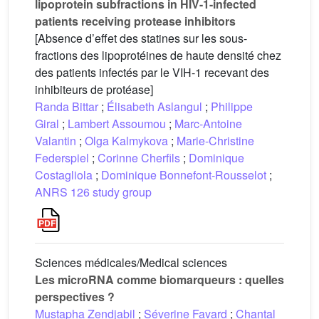
lipoprotein subfractions in HIV-1-infected
patients receiving protease inhibitors
[Absence d’effet des statines sur les sous-
fractions des lipoprotéines de haute densité chez
des patients infectés par le VIH-1 recevant des
inhibiteurs de protéase]
Randa Bittar
;
Élisabeth Aslangul
;
Philippe
Giral
;
Lambert Assoumou
;
Marc-Antoine
Valantin
;
Olga Kalmykova
;
Marie-Christine
Federspiel
;
Corinne Cherfils
;
Dominique
Costagliola
;
Dominique Bonnefont-Rousselot
;
ANRS 126 study group
Sciences médicales/Medical sciences
Les microRNA comme biomarqueurs : quelles
perspectives ?
Mustapha Zendjabil
;
Séverine Favard
;
Chantal