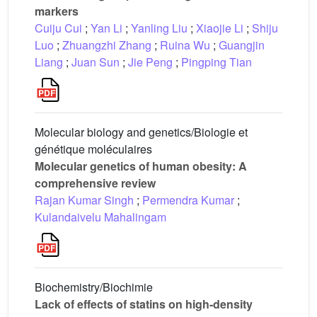
markers
Cuiju Cui
;
Yan Li
;
Yanling Liu
;
Xiaojie Li
;
Shiju
Luo
;
Zhuangzhi Zhang
;
Ruina Wu
;
Guangjin
Liang
;
Juan Sun
;
Jie Peng
;
Pingping Tian
Molecular biology and genetics/Biologie et
génétique moléculaires
Molecular genetics of human obesity: A
comprehensive review
Rajan Kumar Singh
;
Permendra Kumar
;
Kulandaivelu Mahalingam
Biochemistry/Biochimie
Lack of effects of statins on high-density