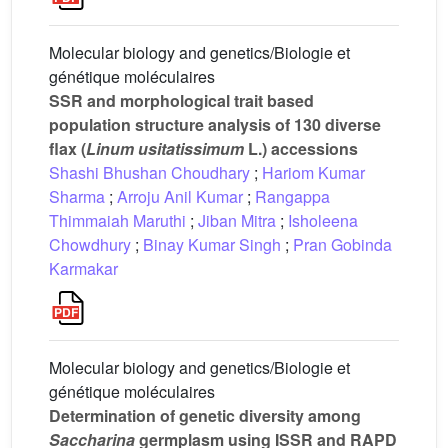
Molecular biology and genetics/Biologie et
génétique moléculaires
SSR and morphological trait based
population structure analysis of 130 diverse
flax (
Linum usitatissimum
L.) accessions
Shashi Bhushan Choudhary
;
Hariom Kumar
Sharma
;
Arroju Anil Kumar
;
Rangappa
Thimmaiah Maruthi
;
Jiban Mitra
;
Isholeena
Chowdhury
;
Binay Kumar Singh
;
Pran Gobinda
Karmakar
Molecular biology and genetics/Biologie et
génétique moléculaires
Determination of genetic diversity among
Saccharina
germplasm using ISSR and RAPD