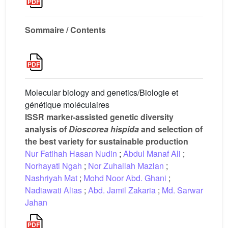
Sommaire / Contents
Molecular biology and genetics/Biologie et
génétique moléculaires
ISSR marker-assisted genetic diversity
analysis of
Dioscorea hispida
and selection of
the best variety for sustainable production
Nur Fatihah Hasan Nudin
;
Abdul Manaf Ali
;
Norhayati Ngah
;
Nor Zuhailah Mazlan
;
Nashriyah Mat
;
Mohd Noor Abd. Ghani
;
Nadiawati Alias
;
Abd. Jamil Zakaria
;
Md. Sarwar
Jahan