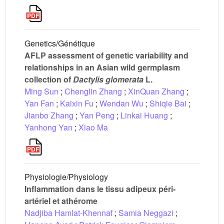
Genetics/Génétique
AFLP assessment of genetic variability and
relationships in an Asian wild germplasm
collection of
Dactylis glomerata
L.
Ming Sun
;
Chenglin Zhang
;
XinQuan Zhang
;
Yan Fan
;
Kaixin Fu
;
Wendan Wu
;
Shiqie Bai
;
Jianbo Zhang
;
Yan Peng
;
Linkai Huang
;
Yanhong Yan
;
Xiao Ma
Physiologie/Physiology
Inflammation dans le tissu adipeux péri-
artériel et athérome
Nadjiba Hamlat-Khennaf
;
Samia Neggazi
;