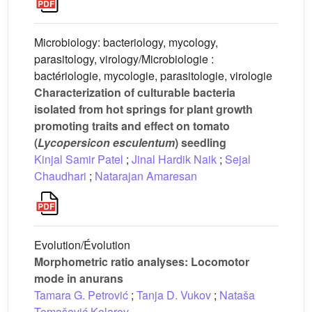
Microbiology: bacteriology, mycology,
parasitology, virology/Microbiologie :
bactériologie, mycologie, parasitologie, virologie
Characterization of culturable bacteria
isolated from hot springs for plant growth
promoting traits and effect on tomato
(
Lycopersicon esculentum
) seedling
Kinjal Samir Patel
;
Jinal Hardik Naik
;
Sejal
Chaudhari
;
Natarajan Amaresan
Evolution/Évolution
Morphometric ratio analyses: Locomotor
mode in anurans
Tamara G. Petrović
;
Tanja D. Vukov
;
Nataša
Tomašević Kolarov