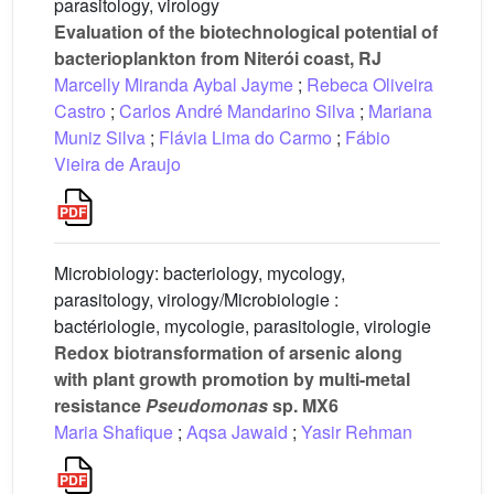
parasitology, virology
Evaluation of the biotechnological potential of
bacterioplankton from Niterói coast, RJ
Marcelly Miranda Aybal Jayme
;
Rebeca Oliveira
Castro
;
Carlos André Mandarino Silva
;
Mariana
Muniz Silva
;
Flávia Lima do Carmo
;
Fábio
Vieira de Araujo
Microbiology: bacteriology, mycology,
parasitology, virology/Microbiologie :
bactériologie, mycologie, parasitologie, virologie
Redox biotransformation of arsenic along
with plant growth promotion by multi-metal
resistance
Pseudomonas
sp. MX6
Maria Shafique
;
Aqsa Jawaid
;
Yasir Rehman