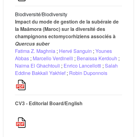
Biodiversité/Biodiversity
Impact du mode de gestion de la subéraie de
la Maâmora (Maroc) sur la diversité des
champignons ectomycorhiziens associés à
Quercus suber
Fatima Z. Maghnia
;
Hervé Sanguin
;
Younes
Abbas
;
Marcello Verdinelli
;
Benaissa Kerdouh
;
Naima El Ghachtouli
;
Enrico Lancellotti
;
Salah
Eddine Bakkali Yakhlef
;
Robin Duponnois
CV3 - Editorial Board/English