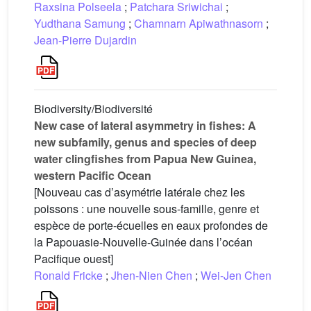
Raxsina Polseela
;
Patchara Sriwichai
;
Yudthana Samung
;
Chamnarn Apiwathnasorn
;
Jean-Pierre Dujardin
Biodiversity/Biodiversité
New case of lateral asymmetry in fishes: A
new subfamily, genus and species of deep
water clingfishes from Papua New Guinea,
western Pacific Ocean
[Nouveau cas d’asymétrie latérale chez les
poissons : une nouvelle sous-famille, genre et
espèce de porte-écuelles en eaux profondes de
la Papouasie-Nouvelle-Guinée dans l’océan
Pacifique ouest]
Ronald Fricke
;
Jhen-Nien Chen
;
Wei-Jen Chen