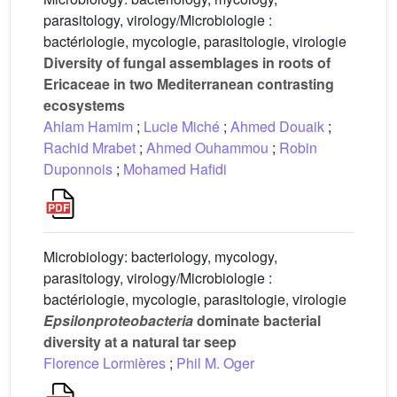
parasitology, virology/Microbiologie :
bactériologie, mycologie, parasitologie, virologie
Diversity of fungal assemblages in roots of
Ericaceae in two Mediterranean contrasting
ecosystems
Ahlam Hamim
;
Lucie Miché
;
Ahmed Douaik
;
Rachid Mrabet
;
Ahmed Ouhammou
;
Robin
Duponnois
;
Mohamed Hafidi
Microbiology: bacteriology, mycology,
parasitology, virology/Microbiologie :
bactériologie, mycologie, parasitologie, virologie
Epsilonproteobacteria
dominate bacterial
diversity at a natural tar seep
Florence Lormières
;
Phil M. Oger