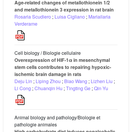
Age-related changes of metallothionein 1/2
and metallothionein 3 expression in rat brain
Rosaria Scudiero
;
Luisa Cigliano
;
Mariailaria
Verderame
Cell biology / Biologie cellulaire
Overexpression of HIF-1α in mesenchymal
stem cells contributes to repairing hypoxic-
ischemic brain damage in rats
Deju Lin
;
Liping Zhou
;
Biao Wang
;
Lizhen Liu
;
Li Cong
;
Chuanqin Hu
;
Tingting Ge
;
Qin Yu
Animal biology and pathology/Biologie et
pathologie animales
High carbohydrate diet induces nonalcoholic