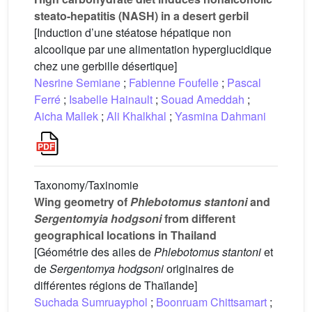
steato-hepatitis (NASH) in a desert gerbil
[Induction d’une stéatose hépatique non
alcoolique par une alimentation hyperglucidique
chez une gerbille désertique]
Nesrine Semiane
;
Fabienne Foufelle
;
Pascal
Ferré
;
Isabelle Hainault
;
Souad Ameddah
;
Aicha Mallek
;
Ali Khalkhal
;
Yasmina Dahmani
Taxonomy/Taxinomie
Wing geometry of
Phlebotomus stantoni
and
Sergentomyia hodgsoni
from different
geographical locations in Thailand
[Géométrie des ailes de
Phlebotomus stantoni
et
de
Sergentomya hodgsoni
originaires de
différentes régions de Thaïlande]
Suchada Sumruayphol
;
Boonruam Chittsamart
;