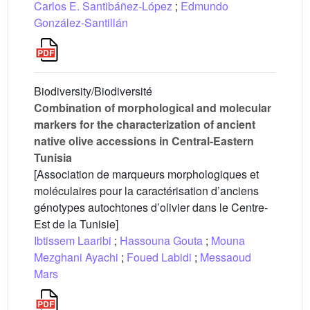
Carlos E. Santibáñez-López
;
Edmundo
González-Santillán
Biodiversity/Biodiversité
Combination of morphological and molecular
markers for the characterization of ancient
native olive accessions in Central-Eastern
Tunisia
[Association de marqueurs morphologiques et
moléculaires pour la caractérisation d’anciens
génotypes autochtones d’olivier dans le Centre-
Est de la Tunisie]
Ibtissem Laaribi
;
Hassouna Gouta
;
Mouna
Mezghani Ayachi
;
Foued Labidi
;
Messaoud
Mars