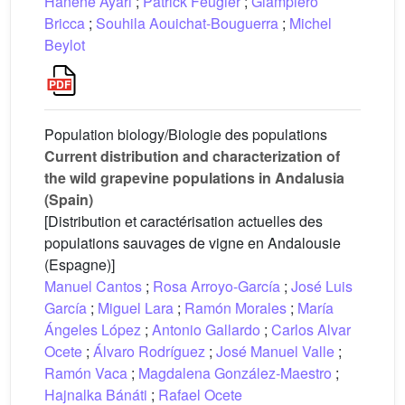
Hanene Ayari
;
Patrick Feugier
;
Giampiero
Bricca
;
Souhila Aouichat-Bouguerra
;
Michel
Beylot
Population biology/Biologie des populations
Current distribution and characterization of
the wild grapevine populations in Andalusia
(Spain)
[Distribution et caractérisation actuelles des
populations sauvages de vigne en Andalousie
(Espagne)]
Manuel Cantos
;
Rosa Arroyo-García
;
José Luis
García
;
Miguel Lara
;
Ramón Morales
;
María
Ángeles López
;
Antonio Gallardo
;
Carlos Alvar
Ocete
;
Álvaro Rodríguez
;
José Manuel Valle
;
Ramón Vaca
;
Magdalena González-Maestro
;
Hajnalka Bánáti
;
Rafael Ocete