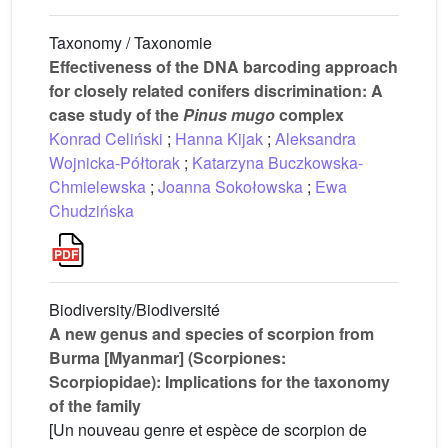
Taxonomy / Taxonomie
Effectiveness of the DNA barcoding approach
for closely related conifers discrimination: A
case study of the
Pinus mugo
complex
Konrad Celiński
;
Hanna Kijak
;
Aleksandra
Wojnicka-Półtorak
;
Katarzyna Buczkowska-
Chmielewska
;
Joanna Sokołowska
;
Ewa
Chudzińska
Biodiversity/Biodiversité
A new genus and species of scorpion from
Burma [Myanmar] (Scorpiones:
Scorpiopidae): Implications for the taxonomy
of the family
[Un nouveau genre et espèce de scorpion de