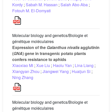
Kordy
;
Sabah M. Hassan
;
Salah Abo-Aba
;
Fotouh M. El-Domyati
Molecular biology and genetics/Biologie et
génétique moléculaires
Expression of the
Galanthus nivalis
agglutinin
(
GNA
) gene in transgenic potato plants
confers resistance to aphids
Xiaoxiao Mi
;
Xue Liu
;
Haolu Yan
;
Lina Liang
;
Xiangyan Zhou
;
Jiangwei Yang
;
Huaijun Si
;
Ning Zhang
Molecular biology and genetics/Biologie et
génétique moléculaires