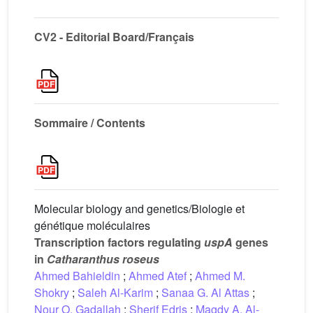
CV2 - Editorial Board/Français
Sommaire / Contents
Molecular biology and genetics/Biologie et
génétique moléculaires
Transcription factors regulating
uspA
genes
in
Catharanthus roseus
Ahmed Bahieldin
;
Ahmed Atef
;
Ahmed M.
Shokry
;
Saleh Al-Karim
;
Sanaa G. Al Attas
;
Nour O. Gadallah
;
Sherif Edris
;
Magdy A. Al-