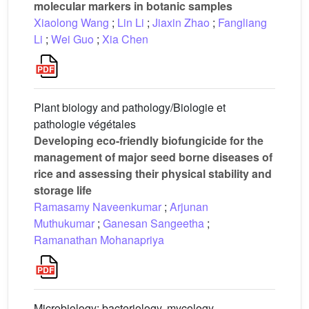
molecular markers in botanic samples
Xiaolong Wang
;
Lin Li
;
Jiaxin Zhao
;
Fangliang
Li
;
Wei Guo
;
Xia Chen
Plant biology and pathology/Biologie et
pathologie végétales
Developing eco-friendly biofungicide for the
management of major seed borne diseases of
rice and assessing their physical stability and
storage life
Ramasamy Naveenkumar
;
Arjunan
Muthukumar
;
Ganesan Sangeetha
;
Ramanathan Mohanapriya
Microbiology: bacteriology, mycology,