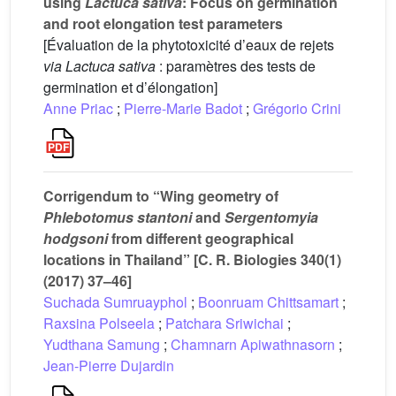
using
Lactuca sativa
: Focus on germination
and root elongation test parameters
[Évaluation de la phytotoxicité d’eaux de rejets
via Lactuca sativa
: paramètres des tests de
germination et d’élongation]
Anne Priac
;
Pierre-Marie Badot
;
Grégorio Crini
Corrigendum to “Wing geometry of
Phlebotomus stantoni
and
Sergentomyia
hodgsoni
from different geographical
locations in Thailand” [C. R. Biologies 340(1)
(2017) 37–46]
Suchada Sumruayphol
;
Boonruam Chittsamart
;
Raxsina Polseela
;
Patchara Sriwichai
;
Yudthana Samung
;
Chamnarn Apiwathnasorn
;
Jean-Pierre Dujardin