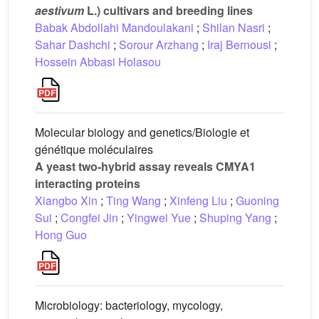
aestivum
L.) cultivars and breeding lines
Babak Abdollahi Mandoulakani
;
Shilan Nasri
;
Sahar Dashchi
;
Sorour Arzhang
;
Iraj Bernousi
;
Hossein Abbasi Holasou
Molecular biology and genetics/Biologie et
génétique moléculaires
A yeast two-hybrid assay reveals CMYA1
interacting proteins
Xiangbo Xin
;
Ting Wang
;
Xinfeng Liu
;
Guoning
Sui
;
Congfei Jin
;
Yingwei Yue
;
Shuping Yang
;
Hong Guo
Microbiology: bacteriology, mycology,