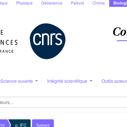
ique
Physique
Géoscience
Palevol
Chimie
Biolog
Science ouverte
Intégrité scientifique
Outils auteu
 10
p. IFC
Suivant