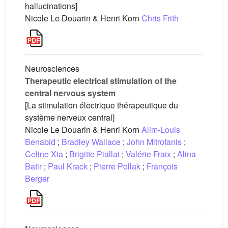
hallucinations]
Nicole Le Douarin & Henri Korn
Chris Frith
Neurosciences
Therapeutic electrical stimulation of the
central nervous system
[La stimulation électrique thérapeutique du
système nerveux central]
Nicole Le Douarin & Henri Korn
Alim-Louis
Benabid
;
Bradley Wallace
;
John Mitrofanis
;
Celine Xia
;
Brigitte Piallat
;
Valérie Fraix
;
Alina
Batir
;
Paul Krack
;
Pierre Pollak
;
François
Berger