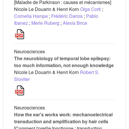
[Maladie de Parkinson : causes et mécanismes]
Nicole Le Douarin & Henri Korn
Olga Corti
;
Cornelia Hampe
;
Frédéric Darios
;
Pablo
Ibanez
;
Merle Ruberg
;
Alexis Brice
Neurosciences
The neurobiology of temporal lobe epilepsy:
too much information, not enough knowledge
Nicole Le Douarin & Henri Korn
Robert S.
Sloviter
Neurosciences
How the ear's works work: mechanoelectrical
transduction and amplification by hair cells
[Comment l'oreille fonctionne : transduction