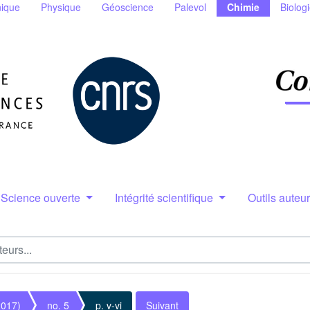
ique
Physique
Géoscience
Palevol
Chimie
Biolog
Science ouverte
Intégrité scientifique
Outils auteu
2017)
no. 5
p. v-vi
Suivant