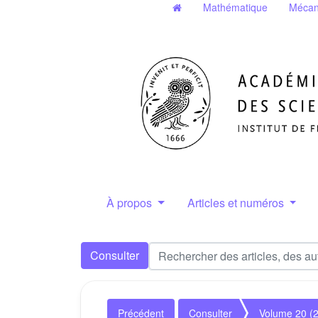
Mathématique
Mécan
À propos
Articles et numéros
Consulter
Précédent
Consulter
Volume 20 (