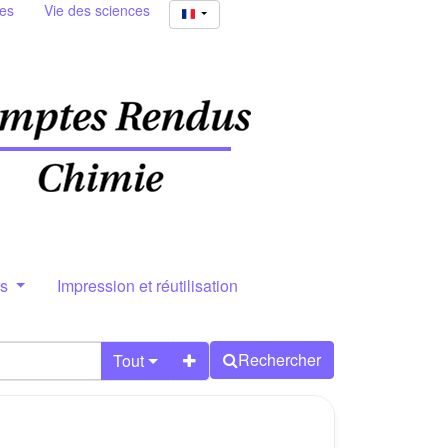
ies
Vie des sciences
rs
Impression et réutilisation
Rechercher
Tout