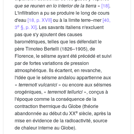
que se reunen en lo interior de la tierra
»
[18]
.
L'infiltration a pu se produire le long de cours
d'eau
[18, p. XVII]
ou à la limite terre–mer
[40,
e
3
§, p. XI]
. Les savants italiens n'excluent
pas que s'y ajoutent des causes
barométriques, telles que les défendait le
père Timoteo Bertelli (1826–1905), de
Florence, le séisme ayant été précédé et suivi
par de fortes variations de pression
atmosphérique. Ils écartent, en revanche,
l'idée que le séisme andalou appartienne aux
«
terremoti vulcanici
» ou encore aux séismes
orogéniques, «
terremoti tellurici
», conçus à
l'époque comme la conséquence de la
contraction thermique du Globe (théorie
e
abandonnée au début du XX
siècle, après la
mise en évidence de la radioactivité, source
de chaleur interne au Globe).