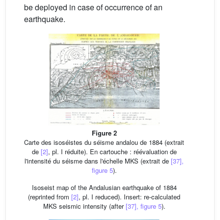
be deployed in case of occurrence of an
earthquake.
Figure 2
Carte des isoséistes du séisme andalou de 1884 (extrait
de
[2]
, pl. I réduite). En cartouche : réévaluation de
l'intensité du séisme dans l'échelle MKS (extrait de
[37],
figure 5
).
Isoseist map of the Andalusian earthquake of 1884
(reprinted from
[2]
, pl. I reduced). Insert: re-calculated
MKS seismic intensity (after
[37], figure 5
).