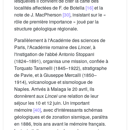
lesquelles il convient de citer la carte des
localités affectées de F. de Botella
[16]
et la
note de J. MacPherson
[30]
, insistant sur le «
rôle de première importance » joué par la
structure géologique régionale.
Parallèlement à l'Académie des sciences de
Paris, l'Académie romaine des
Lincei
, à
l'instigation de l'abbé Antonio Stoppani
(1824–1891), organisa une mission, confiée à
Torquato Taramelli (1845–1922), stratigraphe
de Pavie, et à Giuseppe Mercalli (1850–
1914), volcanologue et sismologue de
Naples. Arrivés à Malaga le 20 avril, ils
donnèrent aux
Lincei
une relation de leur
séjour les 10 et 12 juin. Un important
mémoire
[40]
, avec d'intéressants schémas
géologiques et de zonation sismique, paraı̂tra
en 1886, trois ans avant le mémoire français.