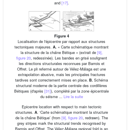
and
[17]
.
Figure 4
Localisation de l'épicentre par rapport aux structures
tectoniques majeures.
A.
« Carte schématique montrant
la structure de la chaı̂ne Bétique » (extrait de
[9],
figure 20
, redessinée). Les bandes en grisé soulignent
les directions structurales reconnues par Barrois et
Offret. Le pli refermé autour de Vélez-Málaga est une
extrapolation abusive, mais les principales fractures
tardives sont correctement mises en place.
B.
Schéma
structural moderne de la partie centrale des cordillères
Bétiques (d'après
[31]
), complété par la zone épicentrale
du séisme ...
Lire la suite
Epicentre location with respect to main tectonic
structures.
A
. ‘Carte schématique montrant la structure
de la chaı̂ne Bétique’ (from
[9], figure 20
, redrawn). The
grey stripes mark the structural trends recognised by
Barrois and Offret. The Vélez-Málaga regional fold is an