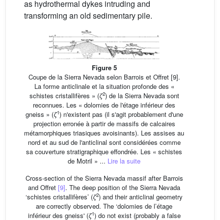
as hydrothermal dykes intruding and
transforming an old sedimentary pile.
Figure 5
Coupe de la Sierra Nevada selon Barrois et Offret [9].
La forme anticlinale et la situation profonde des «
2
schistes cristallifères » (
ζ
) de la Sierra Nevada sont
reconnues. Les « dolomies de l'étage inférieur des
1
gneiss » (
ζ
) n'existent pas (il s'agit probablement d'une
projection erronée à partir de massifs de calcaires
métamorphiques triasiques avoisinants). Les assises au
nord et au sud de l'anticlinal sont considérées comme
sa couverture stratigraphique effondrée. Les « schistes
de Motril » ...
Lire la suite
Cross-section of the Sierra Nevada massif after Barrois
and Offret
[9]
. The deep position of the Sierra Nevada
2
‘schistes cristallifères’ (
ζ
) and their anticlinal geometry
are correctly observed. The ‘dolomies de l’étage
1
inférieur des gneiss' (
ζ
) do not exist (probably a false