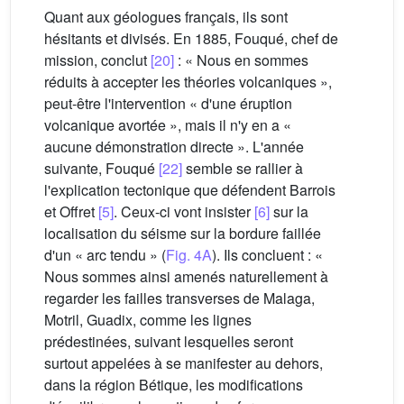
Quant aux géologues français, ils sont
hésitants et divisés. En 1885, Fouqué, chef de
mission, conclut
[20]
: « Nous en sommes
réduits à accepter les théories volcaniques »,
peut-être l'intervention « d'une éruption
volcanique avortée », mais il n'y en a «
aucune démonstration directe ». L'année
suivante, Fouqué
[22]
semble se rallier à
l'explication tectonique que défendent Barrois
et Offret
[5]
. Ceux-ci vont insister
[6]
sur la
localisation du séisme sur la bordure faillée
d'un « arc tendu » (
Fig. 4A
). Ils concluent : «
Nous sommes ainsi amenés naturellement à
regarder les failles transverses de Malaga,
Motril, Guadix, comme les lignes
prédestinées, suivant lesquelles seront
surtout appelées à se manifester au dehors,
dans la région Bétique, les modifications