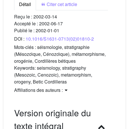
Détail
Citer cet article
Reçu le :
2002-03-14
Accepté le :
2002-06-17
Publié le :
2002-01-01
DOI :
10.1016/S1631-0713(02)01810-2
Mots-clés :
séismologie, stratigraphie
(Mésozoı̈que, Cénozoı̈que), métamorphisme,
orogénie, Cordillères bétiques
Keywords:
seismology, stratigraphy
(Mesozoic, Cenozoic), metamorphism,
orogeny, Betic Cordilleras
Affiliations des auteurs :
Version originale du
texte intégral