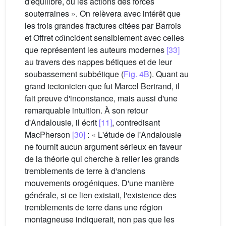
d'équilibre, ou les actions des forces
souterraines ». On relèvera avec intérêt que
les trois grandes fractures citées par Barrois
et Offret coı̈ncident sensiblement avec celles
que représentent les auteurs modernes
[33]
au travers des nappes bétiques et de leur
soubassement subbétique (
Fig. 4B
). Quant au
grand tectonicien que fut Marcel Bertrand, il
fait preuve d'inconstance, mais aussi d'une
remarquable intuition. À son retour
d'Andalousie, il écrit
[11]
, contredisant
MacPherson
[30]
: « L'étude de l'Andalousie
ne fournit aucun argument sérieux en faveur
de la théorie qui cherche à relier les grands
tremblements de terre à d'anciens
mouvements orogéniques. D'une manière
générale, si ce lien existait, l'existence des
tremblements de terre dans une région
montagneuse indiquerait, non pas que les