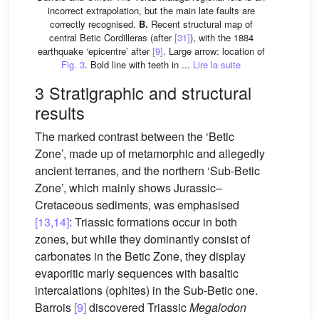
incorrect extrapolation, but the main late faults are
correctly recognised.
B.
Recent structural map of
central Betic Cordilleras (after
[31]
), with the 1884
earthquake ‘epicentre’ after
[9]
. Large arrow: location of
Fig. 3
. Bold line with teeth in ...
Lire la suite
3 Stratigraphic and structural
results
The marked contrast between the ‘Betic
Zone’, made up of metamorphic and allegedly
ancient terranes, and the northern ‘Sub-Betic
Zone’, which mainly shows Jurassic–
Cretaceous sediments, was emphasised
[13,14]
: Triassic formations occur in both
zones, but while they dominantly consist of
carbonates in the Betic Zone, they display
evaporitic marly sequences with basaltic
intercalations (ophites) in the Sub-Betic one.
Barrois
[9]
discovered Triassic
Megalodon