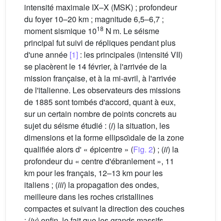
intensité maximale IX–X (MSK) ; profondeur
du foyer 10–20 km ; magnitude 6,5–6,7 ;
18
moment sismique 10
N m. Le séisme
principal fut suivi de répliques pendant plus
d'une année
[1]
: les principales (intensité VII)
se placèrent le 14 février, à l'arrivée de la
mission française, et à la mi-avril, à l'arrivée
de l'italienne. Les observateurs des missions
de 1885 sont tombés d'accord, quant à eux,
sur un certain nombre de points concrets au
sujet du séisme étudié : (
i
) la situation, les
dimensions et la forme ellipsoı̈dale de la zone
qualifiée alors d' « épicentre » (
Fig. 2
) ; (
ii
) la
profondeur du « centre d'ébranlement », 11
km pour les français, 12–13 km pour les
italiens ; (
iii
) la propagation des ondes,
meilleure dans les roches cristallines
compactes et suivant la direction des couches
; (
iv
) enfin, le fait que les grands massifs