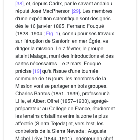
[38]
, et, depuis Cadix, par le savant andalou
réputé José MacPherson
[29]
. Les membres
d'une expédition scientifique sont désignés
dès le 16 janvier 1885. Fernand Fouqué
(1828–1904 ;
Fig. 1
), connu pour ses travaux
sur l'éruption de Santorin en mer Égée, va
diriger la mission. Le 7 février, le groupe
atteint Malaga, muni des introductions et des
cartes nécessaires. Le 2 mars, Fouqué
précise
[19]
qu'à l'issue d'une tournée
commune de 15 jours, les membres de la
Mission vont se partager en trois groupes.
Charles Barrois (1851–1939), professeur à
Lille, et Albert Offret (1857–1933), agrégé-
préparateur au Collège de France, étudieront
les terrains cristallins entre la zone la plus
affectée (Sierra Tejeda) et, vers l'est, les
contreforts de la Sierra Nevada ; Auguste
Michel-Lévy (1844–1911), ingénieur en chef