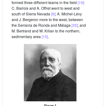
formed three different teams in the field
[19]
:
C. Barrois and A. Offret went to west and
south of Sierra Nevada
[9]
; A. Michel-Lévy
and J. Bergeron more to the west, between
the Serrania de Ronda and Málaga
[35]
; and
M. Bertrand and W. Kilian to the northern,
sedimentary area
[15]
.
Figure 1