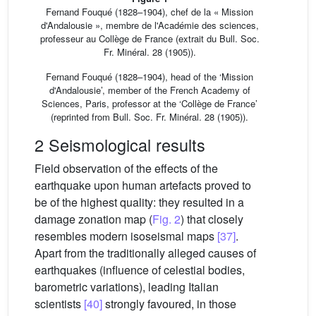
Fernand Fouqué (1828–1904), chef de la « Mission
d'Andalousie », membre de l'Académie des sciences,
professeur au Collège de France (extrait du Bull. Soc.
Fr. Minéral. 28 (1905)).
Fernand Fouqué (1828–1904), head of the ‘Mission
d'Andalousie’, member of the French Academy of
Sciences, Paris, professor at the ‘Collège de France’
(reprinted from Bull. Soc. Fr. Minéral. 28 (1905)).
2 Seismological results
Field observation of the effects of the
earthquake upon human artefacts proved to
be of the highest quality: they resulted in a
damage zonation map (
Fig. 2
) that closely
resembles modern isoseismal maps
[37]
.
Apart from the traditionally alleged causes of
earthquakes (influence of celestial bodies,
barometric variations), leading Italian
scientists
[40]
strongly favoured, in those