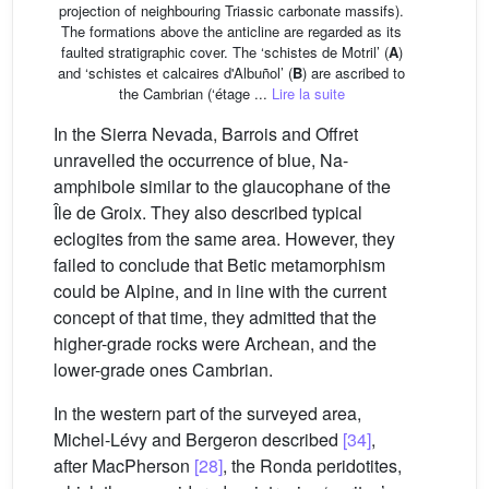
projection of neighbouring Triassic carbonate massifs).
The formations above the anticline are regarded as its
faulted stratigraphic cover. The ‘schistes de Motril’ (
A
)
and ‘schistes et calcaires d'Albuñol’ (
B
) are ascribed to
the Cambrian (‘étage ...
Lire la suite
In the Sierra Nevada, Barrois and Offret
unravelled the occurrence of blue, Na-
amphibole similar to the glaucophane of the
Île de Groix. They also described typical
eclogites from the same area. However, they
failed to conclude that Betic metamorphism
could be Alpine, and in line with the current
concept of that time, they admitted that the
higher-grade rocks were Archean, and the
lower-grade ones Cambrian.
In the western part of the surveyed area,
Michel-Lévy and Bergeron described
[34]
,
after MacPherson
[28]
, the Ronda peridotites,