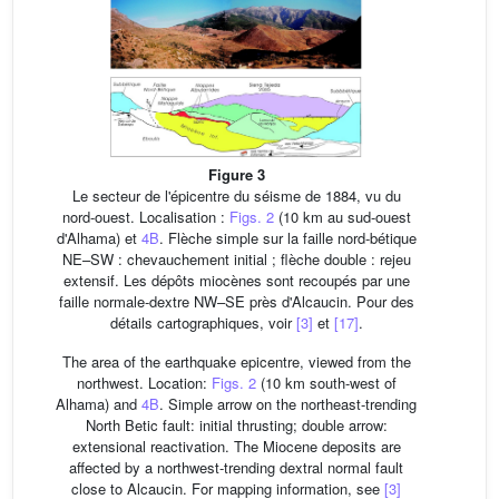
Figure 3
Le secteur de l'épicentre du séisme de 1884, vu du
nord-ouest. Localisation :
Figs. 2
(10 km au sud-ouest
d'Alhama) et
4B
. Flèche simple sur la faille nord-bétique
NE–SW : chevauchement initial ; flèche double : rejeu
extensif. Les dépôts miocènes sont recoupés par une
faille normale-dextre NW–SE près d'Alcaucin. Pour des
détails cartographiques, voir
[3]
et
[17]
.
The area of the earthquake epicentre, viewed from the
northwest. Location:
Figs. 2
(10 km south-west of
Alhama) and
4B
. Simple arrow on the northeast-trending
North Betic fault: initial thrusting; double arrow:
extensional reactivation. The Miocene deposits are
affected by a northwest-trending dextral normal fault
close to Alcaucin. For mapping information, see
[3]