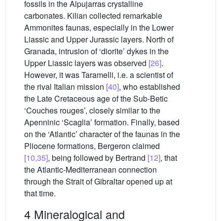
fossils in the Alpujarras crystalline
carbonates. Kilian collected remarkable
Ammonites faunas, especially in the Lower
Liassic and Upper Jurassic layers. North of
Granada, intrusion of ‘diorite’ dykes in the
Upper Liassic layers was observed
[26]
.
However, it was Taramelli, i.e. a scientist of
the rival Italian mission
[40]
, who established
the Late Cretaceous age of the Sub-Betic
‘Couches rouges’, closely similar to the
Apenninic ‘Scaglia’ formation. Finally, based
on the ‘Atlantic’ character of the faunas in the
Pliocene formations, Bergeron claimed
[10,35]
, being followed by Bertrand
[12]
, that
the Atlantic-Mediterranean connection
through the Strait of Gibraltar opened up at
that time.
4 Mineralogical and