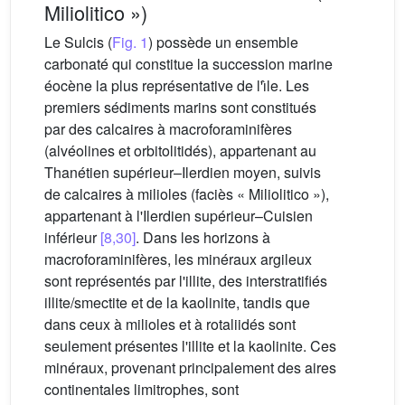
Miliolitico »)
Le Sulcis (
Fig. 1
) possède un ensemble
carbonaté qui constitue la succession marine
éocène la plus représentative de l'ı̂le. Les
premiers sédiments marins sont constitués
par des calcaires à macroforaminifères
(alvéolines et orbitolitidés), appartenant au
Thanétien supérieur–Ilerdien moyen, suivis
de calcaires à milioles (faciès « Miliolitico »),
appartenant à l'Ilerdien supérieur–Cuisien
inférieur
[8,30]
. Dans les horizons à
macroforaminifères, les minéraux argileux
sont représentés par l'illite, des interstratifiés
illite/smectite et de la kaolinite, tandis que
dans ceux à milioles et à rotaliidés sont
seulement présentes l'illite et la kaolinite. Ces
minéraux, provenant principalement des aires
continentales limitrophes, sont