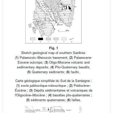
Fig. 1
Sketch geological map of southern Sardinia:
(
1
) Palaeozoic–Mesozoic basement; (
2
) Palaeocene-
Eocene outcrops; (
3
) Oligo-Miocene volcanic and
sedimentary deposits; (
4
) Plio-Quaternary basalts;
(
5
) Quaternary sediments; (
6
) faults.
Carte géologique simplifiée du Sud de la Sardaigne :
(
1
) socle paléozoı̈que-mésozoı̈que ; (
2
) Paléocène–
Éocène ; (
3
) Dépôts sédimentaires et volcaniques de
l'Oligocène–Miocène ; (
4
) basaltes plio-quaternaires ;
(
5
) sédiments quaternaires; (
6
) failles.