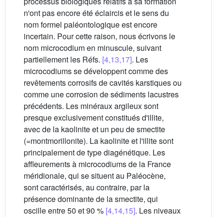
processus biologiques relatifs à sa formation
n'ont pas encore été éclaircis et le sens du
nom formel paléontologique est encore
incertain. Pour cette raison, nous écrivons le
nom microcodium en minuscule, suivant
partiellement les Réfs.
[4,13,17]
. Les
microcodiums se développent comme des
revêtements corrosifs de cavités karstiques ou
comme une corrosion de sédiments lacustres
précédents. Les minéraux argileux sont
presque exclusivement constitués d'illite,
avec de la kaolinite et un peu de smectite
(=montmorillonite). La kaolinite et l'illite sont
principalement de type diagénétique. Les
affleurements à microcodiums de la France
méridionale, qui se situent au Paléocène,
sont caractérisés, au contraire, par la
présence dominante de la smectite, qui
oscille entre 50 et 90 %
[4,14,15]
. Les niveaux