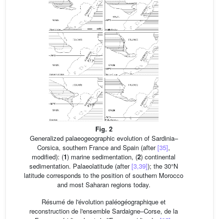
Fig. 2
Generalized palaeogeographic evolution of Sardinia–
Corsica, southern France and Spain (after
[35]
,
modified): (
1
) marine sedimentation, (
2
) continental
sedimentation. Palaeolatitude (after
[3,39]
); the 30°N
latitude corresponds to the position of southern Morocco
and most Saharan regions today.
Résumé de l'évolution paléogéographique et
reconstruction de l'ensemble Sardaigne–Corse, de la