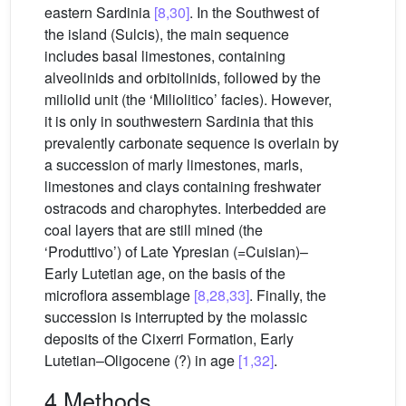
eastern Sardinia
[8,30]
. In the Southwest of
the island (Sulcis), the main sequence
includes basal limestones, containing
alveolinids and orbitolinids, followed by the
miliolid unit (the ‘Miliolitico’ facies). However,
it is only in southwestern Sardinia that this
prevalently carbonate sequence is overlain by
a succession of marly limestones, marls,
limestones and clays containing freshwater
ostracods and charophytes. Interbedded are
coal layers that are still mined (the
‘Produttivo’) of Late Ypresian (=Cuisian)–
Early Lutetian age, on the basis of the
microflora assemblage
[8,28,33]
. Finally, the
succession is interrupted by the molassic
deposits of the Cixerri Formation, Early
Lutetian–Oligocene (?) in age
[1,32]
.
4 Methods