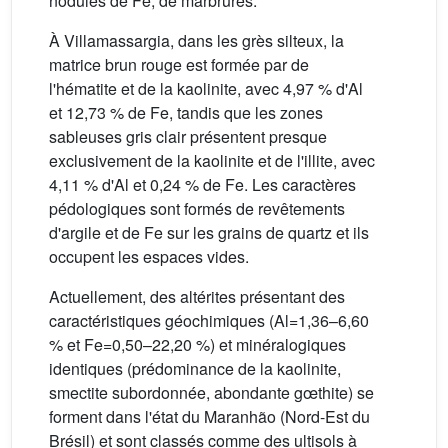
nodules de Fe, de marbrures.
À Villamassargia, dans les grès silteux, la
matrice brun rouge est formée par de
l'hématite et de la kaolinite, avec 4,97 % d'Al
et 12,73 % de Fe, tandis que les zones
sableuses gris clair présentent presque
exclusivement de la kaolinite et de l'illite, avec
4,11 % d'Al et 0,24 % de Fe. Les caractères
pédologiques sont formés de revêtements
d'argile et de Fe sur les grains de quartz et ils
occupent les espaces vides.
Actuellement, des altérites présentant des
caractéristiques géochimiques (Al=1,36–6,60
% et Fe=0,50–22,20 %) et minéralogiques
identiques (prédominance de la kaolinite,
smectite subordonnée, abondante gœthite) se
forment dans l'état du Maranhão (Nord-Est du
Brésil) et sont classés comme des ultisols à