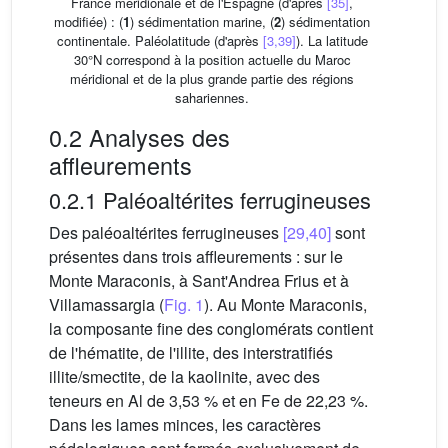
France méridionale et de l'Espagne (d'après
[35]
,
modifiée) : (
1
) sédimentation marine, (
2
) sédimentation
continentale. Paléolatitude (d'après
[3,39]
). La latitude
30°N correspond à la position actuelle du Maroc
méridional et de la plus grande partie des régions
sahariennes.
0.2 Analyses des
affleurements
0.2.1 Paléoaltérites ferrugineuses
Des paléoaltérites ferrugineuses
[29,40]
sont
présentes dans trois affleurements : sur le
Monte Maraconis, à Sant'Andrea Frius et à
Villamassargia (
Fig. 1
). Au Monte Maraconis,
la composante fine des conglomérats contient
de l'hématite, de l'illite, des interstratifiés
illite/smectite, de la kaolinite, avec des
teneurs en Al de 3,53 % et en Fe de 22,23 %.
Dans les lames minces, les caractères