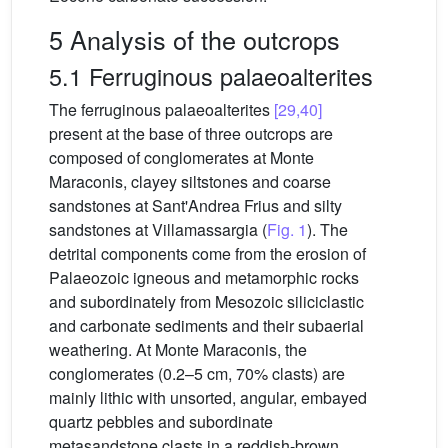
5 Analysis of the outcrops
5.1 Ferruginous palaeoalterites
The ferruginous palaeoalterites
[29,40]
present at the base of three outcrops are
composed of conglomerates at Monte
Maraconis, clayey siltstones and coarse
sandstones at Sant'Andrea Frius and silty
sandstones at Villamassargia (
Fig. 1
). The
detrital components come from the erosion of
Palaeozoic igneous and metamorphic rocks
and subordinately from Mesozoic siliciclastic
and carbonate sediments and their subaerial
weathering. At Monte Maraconis, the
conglomerates (0.2–5 cm, 70% clasts) are
mainly lithic with unsorted, angular, embayed
quartz pebbles and subordinate
metasandstone clasts in a reddish-brown