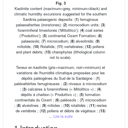
Fig. 3
Kaolinite content (maximum=grey, minimum=black) and
climatic humidity excursions suggested for the southern
Sardinia palaeogenic deposits: (
1
) ferruginous
palaeoalterites (ironstones); (
2
) microcodium units; (
3
)
foraminiferal limestones (‘Miliolitico’); (
4
) coal series
(‘Produttivo’); (
5
) continental Cixerri Formation; (
6
)
palaeosols; (
7
) microcodium; (
8
) alveolinids; (
9
)
miliolids; (
10
) Rotaliids; (
11
) vertebrates; (
12
) pollens
and plant debris; (
13
) charophytes (lithological column
not to scale).
Teneur en kaolinite (gris=maximum, noir=minimum) et
variations de l'humidité climatique proposées pour les
dépôts paléogènes du Sud de la Sardaigne : (
1
)
paléoaltérites ferrugineuses ; (
2
) niveaux à microcodium
; (
3
) calcaires à foraminifères (« Miliolitico ») ; (
4
)
dépôts à charbon (« Produttivo ») ; (
5
) formation
continentale du Cixerri ; (
6
) paléosols ; (
7
) microcodium
; (
8
) alvéolines ; (
9
) milioles ; (
10
) rotaliidés ; (
11
) restes
de vertébrés ; (
12
) pollens et débris de végétaux ; (
13
)
...
Lire la suite
1 Introduction