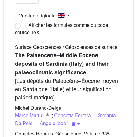
Version originale
Afficher les formules comme du code
source TeX
Surface Geosciences / Géosciences de surface
The Palaeocene–Middle Eocene
deposits of Sardinia (Italy) and their
palaeoclimatic significance
[Les dépôts du Paléocène–Éocène moyen
en Sardaigne (Italie) et leur signification
paléoclimatique]
Michel Durand-Delga
1
1
Marco Murru
;
Concetta Ferrara
;
Stefania
1
1
Da Pelo
;
Angelo Ibba
Comptes Rendus. Géoscience, Volume 335