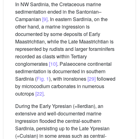
In NW Sardinia, the Cretaceous marine
sedimentation ended in the Santonian–
Campanian
[9]
. In eastern Sardinia, on the
other hand, a marine ingression is
documented by some deposits of Early
Maastrichtian, while the Late Maastrichtian is
represented by rudists and larger foraminifers
recorded as clasts within Tertiary
conglomerates
[10]
. Palaeocene continental
sedimentation is documented in southern
Sardinia (
Fig. 1
), with ironstones
[29]
followed
by microcodium carbonates in numerous
outcrops
[22]
.
During the Early Ypresian (=Ilerdian), an
extensive and well-documented marine
ingression flooded the central-southern
Sardinia, persisting up to the Late Ypresian
(=Cuisian) in some areas such as central-