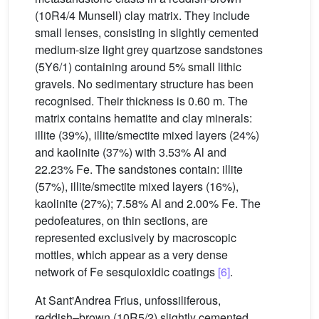
(10R4/4 Munsell) clay matrix. They include
small lenses, consisting in slightly cemented
medium-size light grey quartzose sandstones
(5Y6/1) containing around 5% small lithic
gravels. No sedimentary structure has been
recognised. Their thickness is 0.60 m. The
matrix contains hematite and clay minerals:
illite (39%), illite/smectite mixed layers (24%)
and kaolinite (37%) with 3.53% Al and
22.23% Fe. The sandstones contain: illite
(57%), illite/smectite mixed layers (16%),
kaolinite (27%); 7.58% Al and 2.00% Fe. The
pedofeatures, on thin sections, are
represented exclusively by macroscopic
mottles, which appear as a very dense
network of Fe sesquioxidic coatings
[6]
.
At Sant'Andrea Frius, unfossiliferous,
reddish–brown (10R5/2) slightly cemented