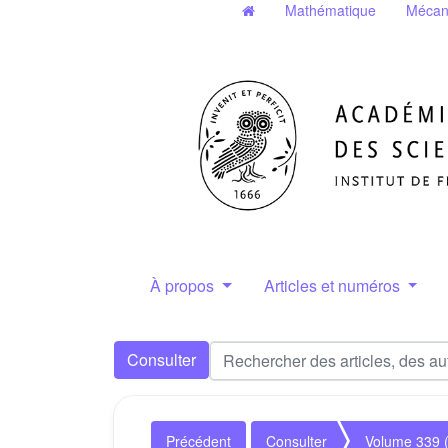
Mathématique
Mécan
À propos
Articles et numéros
Consulter
Précédent
Consulter
Volume 339 