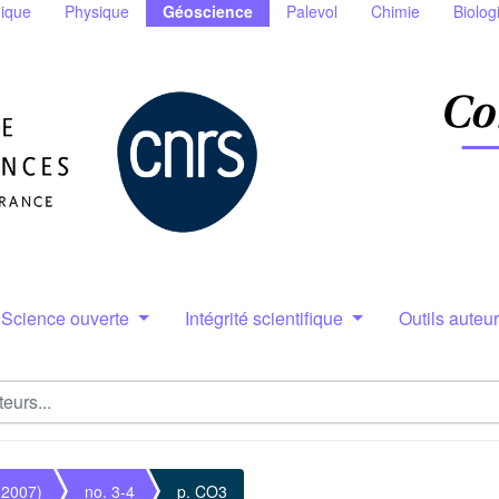
ique
Physique
Géoscience
Palevol
Chimie
Biolog
Science ouverte
Intégrité scientifique
Outils auteu
(2007)
no. 3-4
p. CO3