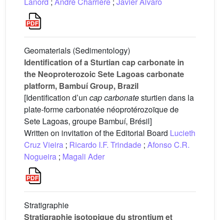
Lanord
;
André Charrière
;
Javier Alvaro
Geomaterials (Sedimentology)
Identification of a Sturtian cap carbonate in
the Neoproterozoic Sete Lagoas carbonate
platform, Bambuí Group, Brazil
[Identification d’un
cap carbonate
sturtien dans la
plate-forme carbonatée néoprotérozoïque de
Sete Lagoas, groupe Bambuí, Brésil]
Written on invitation of the Editorial Board
Lucieth
Cruz Vieira
;
Ricardo I.F. Trindade
;
Afonso C.R.
Nogueira
;
Magali Ader
Stratigraphie
Stratigraphie isotopique du strontium et