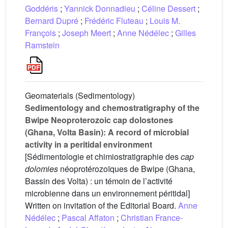
Goddéris
;
Yannick Donnadieu
;
Céline Dessert
;
Bernard Dupré
;
Frédéric Fluteau
;
Louis M.
François
;
Joseph Meert
;
Anne Nédélec
;
Gilles
Ramstein
Geomaterials (Sedimentology)
Sedimentology and chemostratigraphy of the
Bwipe Neoproterozoic cap dolostones
(Ghana, Volta Basin): A record of microbial
activity in a peritidal environment
[Sédimentologie et chimiostratigraphie des
cap
dolomies
néoprotérozoïques de Bwipe (Ghana,
Bassin des Volta) : un témoin de l’activité
microbienne dans un environnement péritidal]
Written on invitation of the Editorial Board.
Anne
Nédélec
;
Pascal Affaton
;
Christian France-