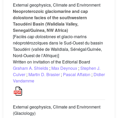
External geophysics, Climate and Environment
Neoproterozoic glaciomarine and cap
dolostone facies of the southwestern
Taoudéni Basin (Walidiala Valley,
Senegal/Guinea, NW Africa)
[Faciès
cap dolostones
et glacio-marins
néoprotérozoïques dans le Sud-Ouest du bassin
Taoudéni (vallée de Walidiala, Sénégal/Guinée,
Nord-Ouest de l’Afrique)]
Written on invitation of the Editorial Board
Graham A. Shields
;
Max Deynoux
;
Stephen J.
Culver
;
Martin D. Brasier
;
Pascal Affaton
;
Didier
Vandamme
External geophysics, Climate and Environment
(Glaciology)