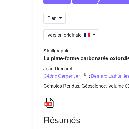
Plan
Version originale
Stratigraphie
La plate-forme carbonatée oxfordi
Jean Dercourt
1
Cédric Carpentier
;
Bernard Lathuilièr
Comptes Rendus. Géoscience, Volume 336
Résumés