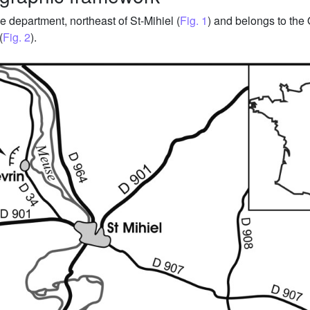
e department, northeast of St-Mihiel (
Fig. 1
) and belongs to the 
(
Fig. 2
).