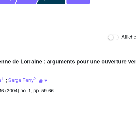
Affich
enne de Lorraine : arguments pour une ouverture ve
1
2
e
;
Serge Ferry
 (2004) no. 1, pp. 59-66