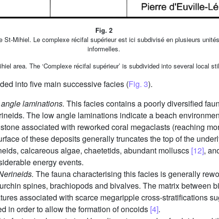
Fig. 2
 St-Mihiel. Le complexe récifal supérieur est ici subdivisé en plusieurs unités
informelles.
iel area. The ‘Complexe récifal supérieur’ is subdivided into several local still
ded into five main successive facies (
Fig. 3
).
w angle laminations.
This facies contains a poorly diversified fau
rineids. The low angle laminations indicate a beach environmen
nstone associated with reworked coral megaclasts (reaching mor
rface of these deposits generally truncates the top of the underly
ineids, calcareous algae, chaetetids, abundant molluscs
[12]
, an
siderable energy events.
Nerineids.
The fauna characterising this facies is generally r
a-urchin spines, brachiopods and bivalves. The matrix between bi
atures associated with scarce megaripple cross-stratifications s
ted in order to allow the formation of oncoids
[4]
.