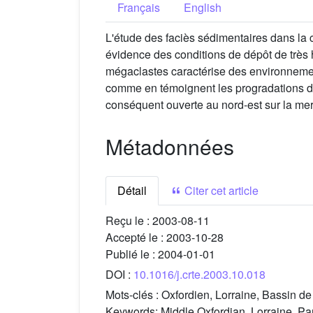
Français
English
L'étude des faciès sédimentaires dans la 
évidence des conditions de dépôt de très
mégaclastes caractérise des environnement
comme en témoignent les progradations de
conséquent ouverte au nord-est sur la m
Métadonnées
Détail
Citer cet article
Reçu le :
2003-08-11
Accepté le :
2003-10-28
Publié le :
2004-01-01
DOI :
10.1016/j.crte.2003.10.018
Mots-clés :
Oxfordien, Lorraine, Bassin de
Keywords:
Middle Oxfordian, Lorraine, Pa