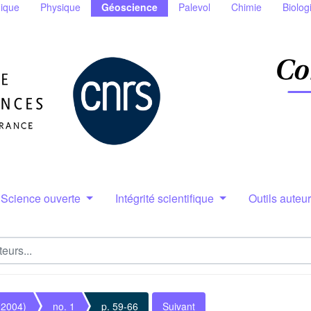
ique
Physique
Géoscience
Palevol
Chimie
Biolog
Science ouverte
Intégrité scientifique
Outils auteu
(2004)
no. 1
p. 59-66
Suivant