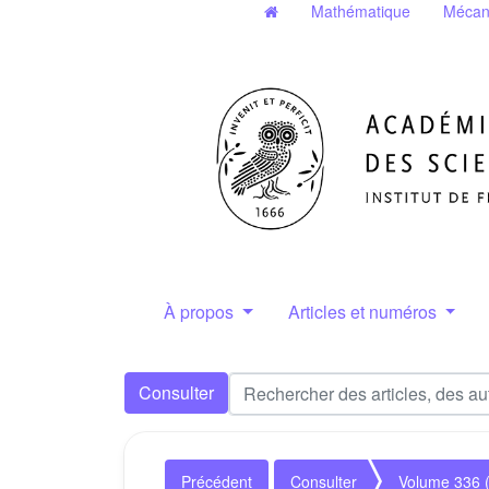
Mathématique
Mécan
À propos
Articles et numéros
Consulter
Précédent
Consulter
Volume 336 