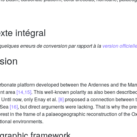
xte intégral
 quelques erreurs de conversion par rapport à la
version officielle
sion
carbonate platform developed between the Ardennes and the Mar
ont area
[14,15]
. This well-known polarity as also been described
. Until now, only Enay et al.
[8]
proposed a connection between th
c Sea
[16]
, but direct arguments were lacking. That is why the pr
nterest in the frame of a palaeogeographic reconstruction of the Ox
itional environments.
igraphic framework