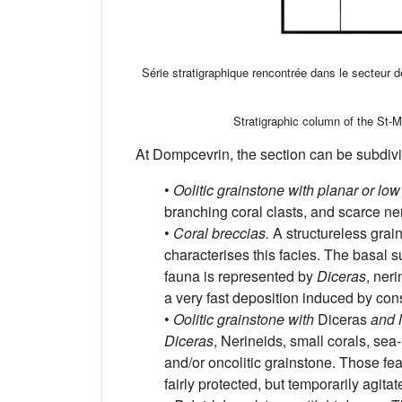
Série stratigraphique rencontrée dans le secteur de
Stratigraphic column of the St-Mih
At Dompcevrin, the section can be subdivi
•
Oolitic grainstone with planar or lo
branching coral clasts, and scarce ne
•
Coral breccias.
A structureless grai
characterises this facies. The basal su
fauna is represented by
Diceras
, ner
a very fast deposition induced by con
•
Oolitic grainstone with
Diceras
and 
Diceras
, Nerineids, small corals, se
and/or oncolitic grainstone. Those fe
fairly protected, but temporarily agita