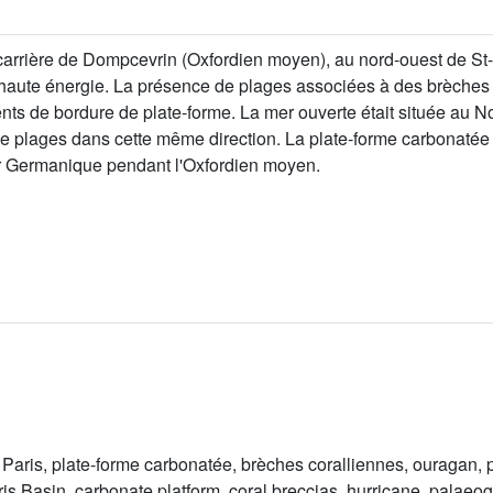
carrière de Dompcevrin (Oxfordien moyen), au nord-ouest de St
 haute énergie. La présence de plages associées à des brèches
s de bordure de plate-forme. La mer ouverte était située au No
 plages dans cette même direction. La plate-forme carbonatée o
er Germanique pendant l'Oxfordien moyen.
 Paris, plate-forme carbonatée, brèches coralliennes, ouragan,
ris Basin, carbonate platform, coral breccias, hurricane, palae