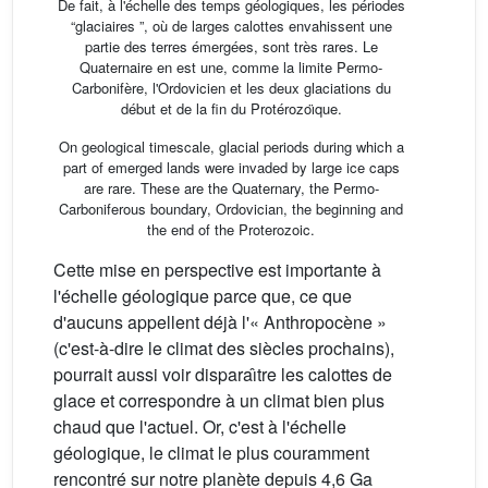
De fait, à l'échelle des temps géologiques, les périodes
“glaciaires ”, où de larges calottes envahissent une
partie des terres émergées, sont très rares. Le
Quaternaire en est une, comme la limite Permo-
Carbonifère, l'Ordovicien et les deux glaciations du
début et de la fin du Protérozoı̈que.
On geological timescale, glacial periods during which a
part of emerged lands were invaded by large ice caps
are rare. These are the Quaternary, the Permo-
Carboniferous boundary, Ordovician, the beginning and
the end of the Proterozoic.
Cette mise en perspective est importante à
l'échelle géologique parce que, ce que
d'aucuns appellent déjà l'« Anthropocène »
(c'est-à-dire le climat des siècles prochains),
pourrait aussi voir disparaı̂tre les calottes de
glace et correspondre à un climat bien plus
chaud que l'actuel. Or, c'est à l'échelle
géologique, le climat le plus couramment
rencontré sur notre planète depuis 4,6 Ga