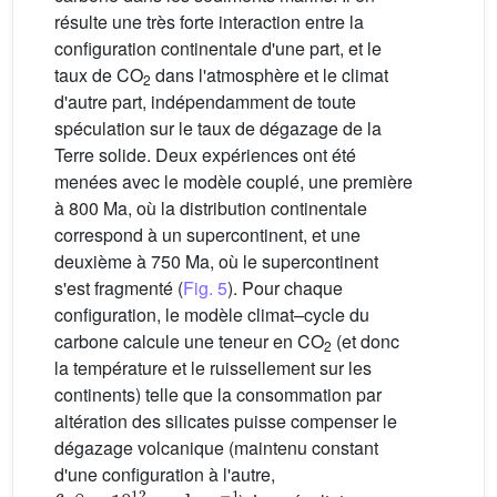
résulte une très forte interaction entre la
configuration continentale d'une part, et le
taux de CO
dans l'atmosphère et le climat
2
d'autre part, indépendamment de toute
spéculation sur le taux de dégazage de la
Terre solide. Deux expériences ont été
menées avec le modèle couplé, une première
à 800 Ma, où la distribution continentale
correspond à un supercontinent, et une
deuxième à 750 Ma, où le supercontinent
s'est fragmenté (
Fig. 5
). Pour chaque
configuration, le modèle climat–cycle du
carbone calcule une teneur en CO
(et donc
2
la température et le ruissellement sur les
continents) telle que la consommation par
altération des silicates puisse compenser le
dégazage volcanique (maintenu constant
d'une configuration à l'autre,
6
,
8
×
10
12
mol
an
-
1