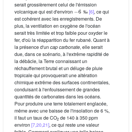
serait grossièrement celui de l'émission
-
6
‰
volcanique qui est d'environ
[6]
, ce qui
‰
est cohérent avec les enregistrements. De
plus, la ventilation en oxygène de l'océan
serait très limitée et trop faible pour oxyder le
fer, d'où la réapparition du fer rubané. Quant à
la présence d'un
cap carbonate
, elle serait
due, dans ce scénario, à l'extrême rapidité de
la débâcle, la Terre connaissant un
réchauffement brutal et un déluge de pluie
tropicale qui provoquerait une altération
chimique extrême des surfaces continentales,
conduisant à l'enfouissement de grandes
quantités de carbonates dans les océans.
Pour produire une terre totalement englacée,
même avec une baisse de l'insolation de 6 %,
il faut un taux de CO
de 140 à 350 ppm
2
environ
[7,20,21]
, ce qui reste une valeur
faible. Comment expliquer une telle baisse