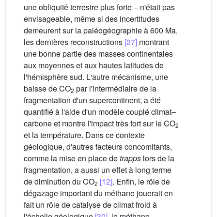
une obliquité terrestre plus forte – n'était pas
envisageable, même si des incertitudes
demeurent sur la paléogéographie à 600 Ma,
les dernières reconstructions
[27]
montrant
une bonne partie des masses continentales
aux moyennes et aux hautes latitudes de
l'hémisphère sud. L'autre mécanisme, une
baisse de CO
par l'intermédiaire de la
2
fragmentation d'un supercontinent, a été
quantifié à l'aide d'un modèle couplé climat–
carbone et montre l'impact très fort sur le CO
2
et la température. Dans ce contexte
géologique, d'autres facteurs concomitants,
comme la mise en place de
trapps
lors de la
fragmentation, a aussi un effet à long terme
de diminution du CO
[12]
. Enfin, le rôle de
2
dégazage important du méthane jouerait en
fait un rôle de catalyse de climat froid à
l'échelle géologique
[30]
, le méthane