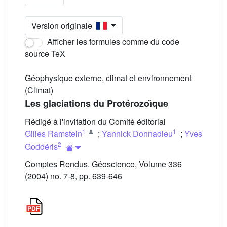
Version originale
Afficher les formules comme du code
source TeX
Géophysique externe, climat et environnement
(Climat)
Les glaciations du Protérozoı̈que
Rédigé à l'invitation du Comité éditorial
1
1
Gilles Ramstein
;
Yannick Donnadieu
;
Yves
2
Goddéris
Comptes Rendus. Géoscience, Volume 336
(2004) no. 7-8, pp. 639-646