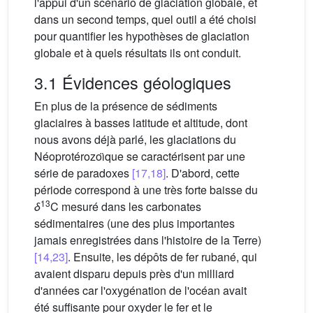
l'appui d'un scénario de glaciation globale, et
dans un second temps, quel outil a été choisi
pour quantifier les hypothèses de glaciation
globale et à quels résultats ils ont conduit.
3.1 Évidences géologiques
En plus de la présence de sédiments
glaciaires à basses latitude et altitude, dont
nous avons déjà parlé, les glaciations du
Néoprotérozoı̈que se caractérisent par une
série de paradoxes
[17,18]
. D'abord, cette
période correspond à une très forte baisse du
13
δ
C mesuré dans les carbonates
sédimentaires (une des plus importantes
jamais enregistrées dans l'histoire de la Terre)
[14,23]
. Ensuite, les dépôts de fer rubané, qui
avaient disparu depuis près d'un milliard
d'années car l'oxygénation de l'océan avait
été suffisante pour oxyder le fer et le