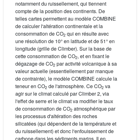
notamment du ruissellement, qui tiennent
compte de la position des continents. De
telles cartes permettent au modèle COMBINE
de calculer l'altération continentale et la
consommation de CO
qui en résulte avec
2
une résolution de 10° en latitude et de 51° en
longitude (grille de Climber). Sur la base de
cette consommation de CO
, et en fixant le
2
dégazage de CO
par activité volcanique à sa
2
valeur actuelle (essentiellement par manque
de contrainte), le modèle COMBINE calcule la
teneur en CO
de l'atmosphère. Ce CO
va
2
2
agir sur le climat calculé par Climber 2, via
l'effet de serre et le climat va modifier le taux
de consommation de CO
atmosphérique par
2
les processus d'altération des roches
silicatées (qui dépendent de la température et
du ruissellement) et donc l'enfouissement de
carbone dans les sédiments marins. Il en