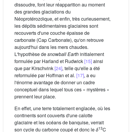
dissoudre, font leur réapparition au moment
des grandes glaciations du
Néoprotérozoı̈que, et enfin, très curieusement,
les dépôts sédimentaires glaciaires sont
recouverts d'une couche épaisse de
carbonate (Cap Carbonate), qu'on retrouve
aujourd'hui dans les mers chaudes.
L'hypothèse de
snowball Earth
initialement
formulée par Harland et Rudwick
[15]
ainsi
que par Kirschvink
[24]
, telle qu'elle a été
reformulée par Hoffman et al.
[17]
, a eu
l'énorme avantage de donner un cadre
conceptuel dans lequel tous ces « mystères »
prennent leur place.
En effet, une terre totalement englacée, où les
continents sont couverts d'une calotte
glaciaire et les océans de banquise, verrait
13
son cycle du carbone coupé et donc le
δ
C