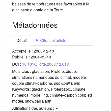
baisses de températures très favorables à la
glaciation globale de la Terre.
Métadonnées
Détail
Citer cet article
Accepté le :
2003-12-10
Publié le :
2004-05-18
DOI :
10.1016/j.crte.2003.12.018
Mots-clés :
glaciation, Protérozoı̈que,
simulations numériques du climat, modèle
couplé climat–carbone,
snowball Earth
Keywords:
glaciation, Proterozoic, climate
numerical modelling, climate–carbon coupled
model, snowball Earth
Affiliations des auteurs :