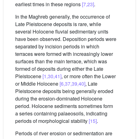
earliest times in these regions
[7,23]
.
In the Maghreb generally, the occurrence of
Late Pleistocene deposits is rare, while
several Holocene fluvial sedimentary units
have been observed. Deposition periods were
separated by incision periods in which
terraces were formed with increasingly lower
surfaces than the main terrace, which was
formed of deposits during either the Late
Pleistocene
[1,30,41]
, or more often the Lower
or Middle Holocene
[6,37,39,40]
, Late
Pleistocene deposits being generally eroded
during the erosion-dominated Holocene
period. Holocene sediments sometimes form
a series containing palaeosoils, indicating
periods of morphological stability
[15]
.
Periods of river erosion or sedimentation are