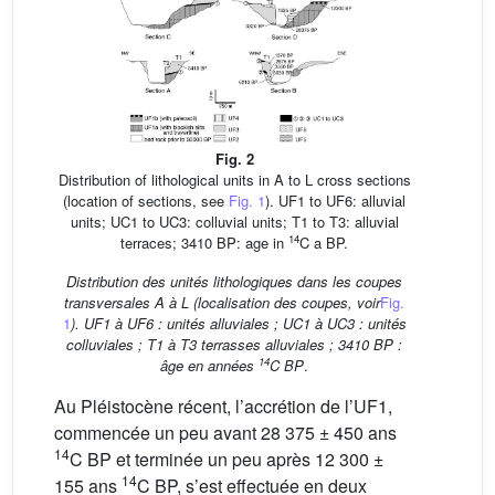
Fig. 2
Distribution of lithological units in A to L cross sections
(location of sections, see
Fig. 1
). UF1 to UF6: alluvial
units; UC1 to UC3: colluvial units; T1 to T3: alluvial
14
terraces; 3410 BP: age in
C a BP.
Distribution des unités lithologiques dans les coupes
transversales A à L (localisation des coupes, voir
Fig.
1
). UF1 à UF6 : unités alluviales ; UC1 à UC3 : unités
colluviales ; T1 à T3 terrasses alluviales ; 3410 BP :
14
âge en années
C BP
.
Au Pléistocène récent, l’accrétion de l’UF1,
commencée un peu avant 28 375 ± 450 ans
14
C BP et terminée un peu après 12 300 ±
14
155 ans
C BP, s’est effectuée en deux