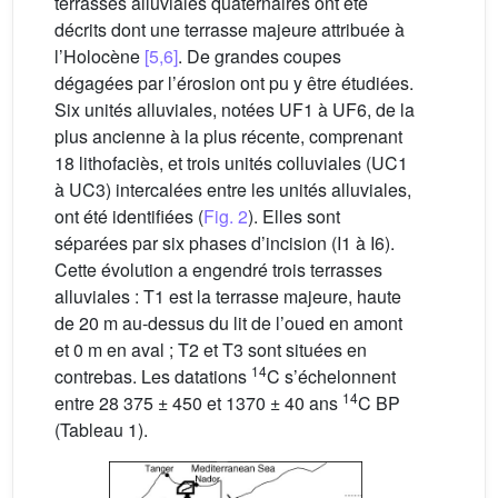
terrasses alluviales quaternaires ont été
décrits dont une terrasse majeure attribuée à
l’Holocène
[5,6]
. De grandes coupes
dégagées par l’érosion ont pu y être étudiées.
Six unités alluviales, notées UF1 à UF6, de la
plus ancienne à la plus récente, comprenant
18 lithofaciès, et trois unités colluviales (UC1
à UC3) intercalées entre les unités alluviales,
ont été identifiées (
Fig. 2
). Elles sont
séparées par six phases d’incision (I1 à I6).
Cette évolution a engendré trois terrasses
alluviales : T1 est la terrasse majeure, haute
de 20 m au-dessus du lit de l’oued en amont
et 0 m en aval ; T2 et T3 sont situées en
14
contrebas. Les datations
C s’échelonnent
14
entre 28 375 ± 450 et 1370 ± 40 ans
C BP
(Tableau 1).