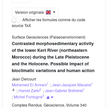
Version originale
Afficher les formules comme du code
source TeX
Surface Geosciences (Palaeoenvironment)
Contrasted morphosedimentary activity
of the lower Kert River (northeastern
Morocco) during the Late Pleistocene
and the Holocene. Possible impact of
bioclimatic variations and human action
Jean Dercourt
1
1
Mohamed El Amrani
;
Jean-Jacques Macaire
2
1
;
Hamid Zarki
;
Jean-Gabriel Bréhéret
3
;
Michel Fontugne
Comptes Rendus. Géoscience, Volume 340