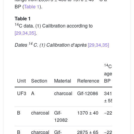
BP (
Table 1
).
Table 1
14
C data. (1) Calibration according to
[29,34,35]
.
14
Dates
C. (1) Calibration d’après
[29,34,35]
14
C-
age
δ
13
Unit
Section
Material
Reference
BP
(‰)
UF3
A
charcoal
Gif-12086
3410
−23.
± 55
B
charcoal
Gif-
1370 ± 40
−22.58
118
12082
135
B
charcoal
Gif-
2875 ± 65
−22.48
284