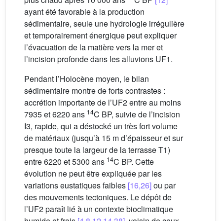
ayant été favorable à la production
sédimentaire, seule une hydrologie irrégulière
et temporairement énergique peut expliquer
l’évacuation de la matière vers la mer et
l’incision profonde dans les alluvions UF1.
Pendant l’Holocène moyen, le bilan
sédimentaire montre de forts contrastes :
accrétion importante de l’UF2 entre au moins
14
7935 et 6220 ans
C BP, suivie de l’incision
I3, rapide, qui a déstocké un très fort volume
de matériaux (jusqu’à 15 m d’épaisseur et sur
presque toute la largeur de la terrasse T1)
14
entre 6220 et 5300 ans
C BP. Cette
évolution ne peut être expliquée par les
variations eustatiques faibles
[16,26]
ou par
des mouvements tectoniques. Le dépôt de
l’UF2 paraît lié à un contexte bioclimatique
humide et frais
[4,8,12,14,38]
, voisin de ceux