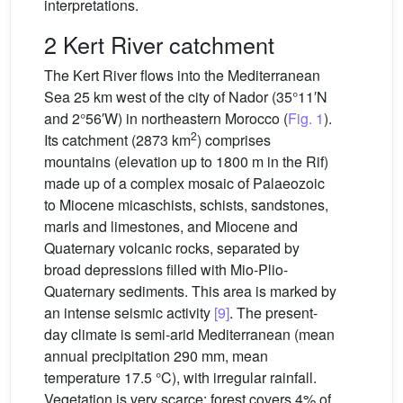
interpretations.
2 Kert River catchment
The Kert River flows into the Mediterranean
Sea 25 km west of the city of Nador (35°11′N
and 2°56′W) in northeastern Morocco (
Fig. 1
).
2
Its catchment (2873 km
) comprises
mountains (elevation up to 1800 m in the Rif)
made up of a complex mosaic of Palaeozoic
to Miocene micaschists, schists, sandstones,
marls and limestones, and Miocene and
Quaternary volcanic rocks, separated by
broad depressions filled with Mio-Plio-
Quaternary sediments. This area is marked by
an intense seismic activity
[9]
. The present-
day climate is semi-arid Mediterranean (mean
annual precipitation 290 mm, mean
temperature 17.5 °C), with irregular rainfall.
Vegetation is very scarce: forest covers 4% of