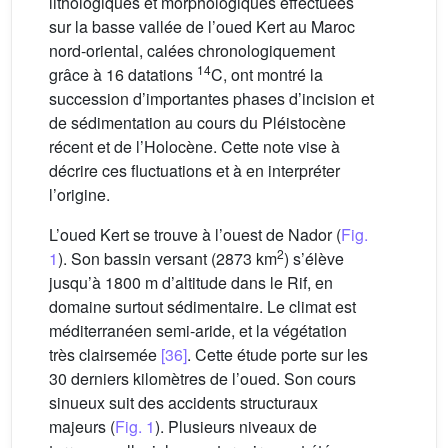
lithologiques et morphologiques effectuées
sur la basse vallée de l’oued Kert au Maroc
nord-oriental, calées chronologiquement
14
grâce à 16 datations
C, ont montré la
succession d’importantes phases d’incision et
de sédimentation au cours du Pléistocène
récent et de l’Holocène. Cette note vise à
décrire ces fluctuations et à en interpréter
l’origine.
L’oued Kert se trouve à l’ouest de Nador (
Fig.
2
1
). Son bassin versant (2873 km
) s’élève
jusqu’à 1800 m d’altitude dans le Rif, en
domaine surtout sédimentaire. Le climat est
méditerranéen semi-aride, et la végétation
très clairsemée
[36]
. Cette étude porte sur les
30 derniers kilomètres de l’oued. Son cours
sinueux suit des accidents structuraux
majeurs (
Fig. 1
). Plusieurs niveaux de