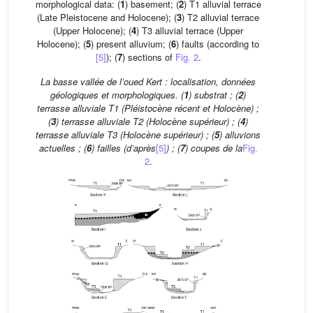
morphological data: (
1
) basement; (
2
) T1 alluvial terrace
(Late Pleistocene and Holocene); (
3
) T2 alluvial terrace
(Upper Holocene); (
4
) T3 alluvial terrace (Upper
Holocene); (
5
) present alluvium; (
6
) faults (according to
[5]
); (
7
) sections of
Fig. 2
.
La basse vallée de l’oued Kert : localisation, données
géologiques et morphologiques. (
1
) substrat ; (
2
)
terrasse alluviale T1 (Pléistocène récent et Holocène) ;
(
3
) terrasse alluviale T2 (Holocène supérieur) ; (
4
)
terrasse alluviale T3 (Holocène supérieur) ; (
5
) alluvions
actuelles ; (
6
) failles (d’après
[5]
) ; (
7
) coupes de la
Fig.
2
.