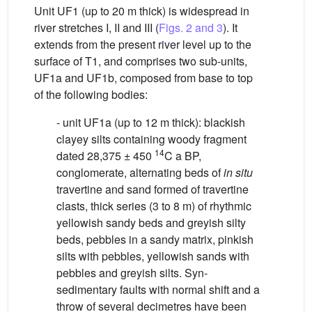
Unit UF1 (up to 20 m thick) is widespread in
river stretches I, II and III (
Figs. 2 and 3
). It
extends from the present river level up to the
surface of T1, and comprises two sub-units,
UF1a and UF1b, composed from base to top
of the following bodies:
- unit UF1a (up to 12 m thick): blackish
clayey silts containing woody fragment
14
dated 28,375 ± 450
C a BP,
conglomerate, alternating beds of
in situ
travertine and sand formed of travertine
clasts, thick series (3 to 8 m) of rhythmic
yellowish sandy beds and greyish silty
beds, pebbles in a sandy matrix, pinkish
silts with pebbles, yellowish sands with
pebbles and greyish silts. Syn-
sedimentary faults with normal shift and a
throw of several decimetres have been