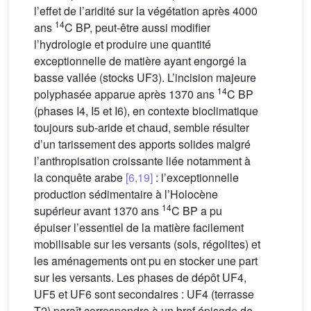
l’effet de l’aridité sur la végétation après 4000
14
ans
C BP, peut-être aussi modifier
l’hydrologie et produire une quantité
exceptionnelle de matière ayant engorgé la
basse vallée (stocks UF3). L’incision majeure
14
polyphasée apparue après 1370 ans
C BP
(phases I4, I5 et I6), en contexte bioclimatique
toujours sub-aride et chaud, semble résulter
d’un tarissement des apports solides malgré
l’anthropisation croissante liée notamment à
la conquête arabe
[6,19]
: l’exceptionnelle
production sédimentaire à l’Holocène
14
supérieur avant 1370 ans
C BP a pu
épuiser l’essentiel de la matière facilement
mobilisable sur les versants (sols, régolites) et
les aménagements ont pu en stocker une part
sur les versants. Les phases de dépôt UF4,
UF5 et UF6 sont secondaires : UF4 (terrasse
T2) paraît correspondre à un bref épisode de