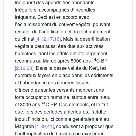
indiquent des apports très abondants,
irréguliers, accompagnés d’incendies
fréquents. Ceci est en accord avec
l’éclaircissement du couvert végétal pouvant
résulter de l’aridification et du réchauffement
du climat
[4,12,17,18]
. Mais la désertification
végétale peut aussi être due aux activités
humaines, dont les effets ont été largement
14
reconnus au Maroc après 5000 ans
C BP
[2,19,28]
. Dans la basse vallée du Kert, les
nombreux foyers en place dans les sédiments
et l’abondance des cendres issues
d’incendies sur les versants montrent une
forte occupation humaine, surtout entre 4000
14
et 3000 ans
C BP. Ces éléments, et le fait
que, lors des périodes antérieures, l’aridité
induit l’incision, ici comme généralement au
Maghreb
[1,39,41]
, conduisent à proposer que
l’anthropisation du bassin a pu exacerber