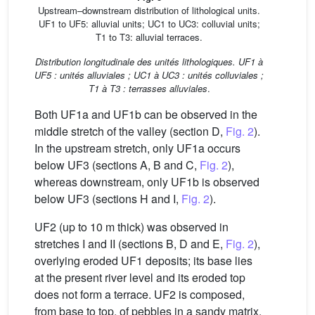
Upstream–downstream distribution of lithological units.
UF1 to UF5: alluvial units; UC1 to UC3: colluvial units;
T1 to T3: alluvial terraces.
Distribution longitudinale des unités lithologiques. UF1 à
UF5 : unités alluviales ; UC1 à UC3 : unités colluviales ;
T1 à T3 : terrasses alluviales
.
Both UF1a and UF1b can be observed in the
middle stretch of the valley (section D,
Fig. 2
).
In the upstream stretch, only UF1a occurs
below UF3 (sections A, B and C,
Fig. 2
),
whereas downstream, only UF1b is observed
below UF3 (sections H and I,
Fig. 2
).
UF2 (up to 10 m thick) was observed in
stretches I and II (sections B, D and E,
Fig. 2
),
overlying eroded UF1 deposits; its base lies
at the present river level and its eroded top
does not form a terrace. UF2 is composed,
from base to top, of pebbles in a sandy matrix,