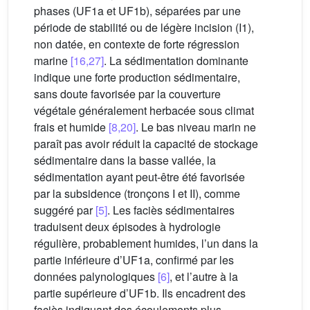
phases (UF1a et UF1b), séparées par une
période de stabilité ou de légère incision (I1),
non datée, en contexte de forte régression
marine
[16,27]
. La sédimentation dominante
indique une forte production sédimentaire,
sans doute favorisée par la couverture
végétale généralement herbacée sous climat
frais et humide
[8,20]
. Le bas niveau marin ne
paraît pas avoir réduit la capacité de stockage
sédimentaire dans la basse vallée, la
sédimentation ayant peut-être été favorisée
par la subsidence (tronçons I et II), comme
suggéré par
[5]
. Les faciès sédimentaires
traduisent deux épisodes à hydrologie
régulière, probablement humides, l’un dans la
partie inférieure d’UF1a, confirmé par les
données palynologiques
[6]
, et l’autre à la
partie supérieure d’UF1b. Ils encadrent des
faciès indiquant des écoulements plus