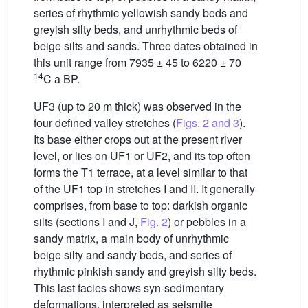
series of rhythmic yellowish sandy beds and
greyish silty beds, and unrhythmic beds of
beige silts and sands. Three dates obtained in
this unit range from 7935 ± 45 to 6220 ± 70
14
C a BP.
UF3 (up to 20 m thick) was observed in the
four defined valley stretches (
Figs. 2 and 3
).
Its base either crops out at the present river
level, or lies on UF1 or UF2, and its top often
forms the T1 terrace, at a level similar to that
of the UF1 top in stretches I and II. It generally
comprises, from base to top: darkish organic
silts (sections I and J,
Fig. 2
) or pebbles in a
sandy matrix, a main body of unrhythmic
beige silty and sandy beds, and series of
rhythmic pinkish sandy and greyish silty beds.
This last facies shows syn-sedimentary
deformations, interpreted as seismite