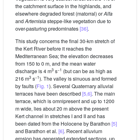
the catchment surface in the highlands, and
elsewhere degraded forest (matorral) or
Alfa
and
Artemisia
steppe-like vegetation due to
over-pasturing predominates
[36]
.
This study concerns the final 30-km stretch of
the Kert River before it reaches the
Mediterranean Sea; the elevation decreases
from 150 to 0 m, and the mean water
3
−1
discharge is 4 m
s
(but can be as high as
3
−1
216 m
s
). The valley is sinuous and formed
by faults (
Fig. 1
). Several Quaternary alluvial
terraces have been described
[5,6]
. The main
terrace, which is omnipresent and up to 1200
m wide, lies about 20 m above the present
Kert channel in stretches I and II and has
been dated from the Holocene by Barathon
[5]
and Barathon et al.
[6]
. Recent alluvium
erosion has generated extended sections, up