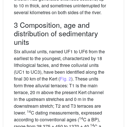
to 10 m thick, and sometimes uninterrupted for
several kilometres on both sides of the river.
3 Composition, age and
distribution of sedimentary
units
Six alluvial units, named UF1 to UF6 from the
earliest to the youngest, characterized by 18
lithological facies, and three colluvial units
(UC1 to UC3), have been identified along the
final 30 km of the Kert (
Fig. 2
). These units
form three alluvial terraces: T1 is the main
terrace, 20 m above the present Kert channel
in the upstream stretches and 0 m in the
downstream stretch; T2 and T3 terraces are
14
lower.
C dating measurements, expressed
14
according to conventional ages (
C a BP),
14
range from 28,375 ± 450 to 1370 ± 40
C a