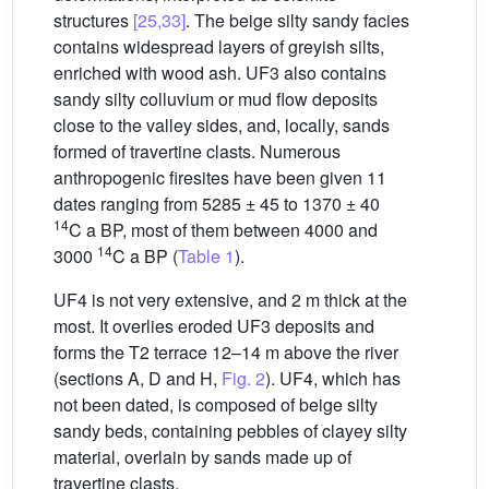
structures
[25,33]
. The beige silty sandy facies
contains widespread layers of greyish silts,
enriched with wood ash. UF3 also contains
sandy silty colluvium or mud flow deposits
close to the valley sides, and, locally, sands
formed of travertine clasts. Numerous
anthropogenic firesites have been given 11
dates ranging from 5285 ± 45 to 1370 ± 40
14
C a BP, most of them between 4000 and
14
3000
C a BP (
Table 1
).
UF4 is not very extensive, and 2 m thick at the
most. It overlies eroded UF3 deposits and
forms the T2 terrace 12–14 m above the river
(sections A, D and H,
Fig. 2
). UF4, which has
not been dated, is composed of beige silty
sandy beds, containing pebbles of clayey silty
material, overlain by sands made up of
travertine clasts.