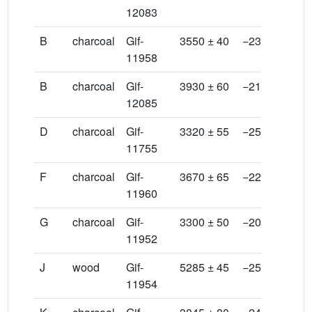
12083
321
B
charcoal
Gif-
3550 ± 40
−23.12
372
11958
395
B
charcoal
Gif-
3930 ± 60
−21.66
415
12085
452
D
charcoal
Gif-
3320 ± 55
−25.03
340
11755
368
F
charcoal
Gif-
3670 ± 65
−22.38
388
11960
422
G
charcoal
Gif-
3300 ± 50
−20.24
347
11952
380
J
wood
Gif-
5285 ± 45
−25.94
593
11954
617