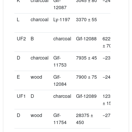
K
charcoal
Gif-
3045 ± 80
−24.06
300
12087
344
L
charcoal
Ly-1197
3370 ± 55
346
381
UF2
B
charcoal
Gif-12088
6220
−24.
± 70
D
charcoal
Gif-
7935 ± 45
−23.30
861
11753
898
E
wood
Gif-
7900 ± 75
−24.96
855
12084
899
UF1
D
charcoal
Gif-12089
12300
−24.
± 155
D
wood
Gif-
28375 ±
−27.57
#30
11754
450