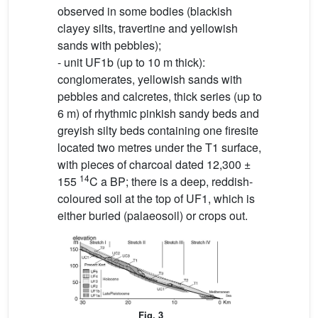
observed in some bodies (blackish
clayey silts, travertine and yellowish
sands with pebbles);
- unit UF1b (up to 10 m thick):
conglomerates, yellowish sands with
pebbles and calcretes, thick series (up to
6 m) of rhythmic pinkish sandy beds and
greyish silty beds containing one firesite
located two metres under the T1 surface,
with pieces of charcoal dated 12,300 ±
14
155
C a BP; there is a deep, reddish-
coloured soil at the top of UF1, which is
either buried (palaeosoil) or crops out.
Fig. 3