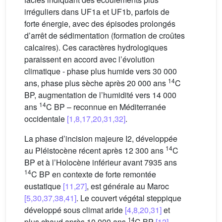
irréguliers dans UF1a et UF1b, parfois de
forte énergie, avec des épisodes prolongés
d’arrêt de sédimentation (formation de croûtes
calcaires). Ces caractères hydrologiques
paraissent en accord avec l’évolution
climatique - phase plus humide vers 30 000
14
ans, phase plus sèche après 20 000 ans
C
BP, augmentation de l’humidité vers 14 000
14
ans
C BP – reconnue en Méditerranée
occidentale
[1,8,17,20,31,32]
.
La phase d’incision majeure I2, développée
14
au Pléistocène récent après 12 300 ans
C
BP et à l’Holocène inférieur avant 7935 ans
14
C BP en contexte de forte remontée
eustatique
[11,27]
, est générale au Maroc
[5,30,37,38,41]
. Le couvert végétal steppique
développé sous climat aride
[4,8,20,31]
et
14
plus chaud après 10 000 ans
C BP
[12]