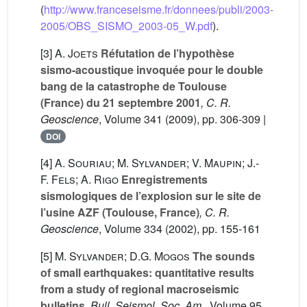
(
http://www.franceseisme.fr/donnees/publi/2003-
2005/OBS_SISMO_2003-05_W.pdf
).
[3]
A. Joets
Réfutation de l’hypothèse
sismo-acoustique invoquée pour le double
bang de la catastrophe de Toulouse
(France) du 21 septembre 2001
, C. R.
Geoscience
, Volume 341
(2009), pp. 306-309 |
DOI
[4]
A. Souriau; M. Sylvander; V. Maupin; J.-
F. Fels; A. Rigo
Enregistrements
sismologiques de l’explosion sur le site de
l’usine AZF (Toulouse, France)
, C. R.
Geoscience
, Volume 334
(2002), pp. 155-161
[5]
M. Sylvander; D.G. Mogos
The sounds
of small earthquakes: quantitative results
from a study of regional macroseismic
bulletins
, Bull. Seismol. Soc. Am.
, Volume 95