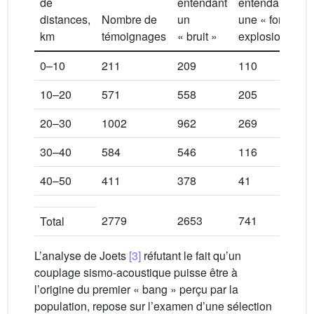
de
entendant
entendant
p
distances,
Nombre de
un
une « forte
«
km
témoignages
« bruit »
explosion »
(
0–10
211
209
110
5
10–20
571
558
205
2
20–30
1002
962
269
2
30–40
584
546
116
1
40–50
411
378
41
1
2779
2653
741
2
Total
L’analyse de Joets
[3]
réfutant le fait qu’un
couplage sismo-acoustique puisse être à
l’origine du premier « bang » perçu par la
population, repose sur l’examen d’une sélection