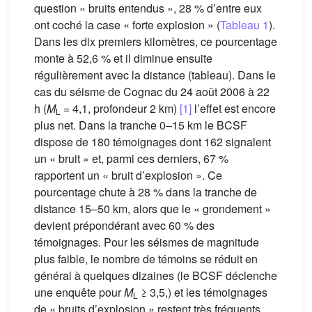
question « bruits entendus », 28 % d’entre eux
ont coché la case « forte explosion » (
Tableau 1
).
Dans les dix premiers kilomètres, ce pourcentage
monte à 52,6 % et il diminue ensuite
régulièrement avec la distance (tableau). Dans le
cas du séisme de Cognac du 24 août 2006 à 22
h (
M
= 4,1, profondeur 2 km)
[1]
l’effet est encore
L
plus net. Dans la tranche 0–15 km le BCSF
dispose de 180 témoignages dont 162 signalent
un « bruit » et, parmi ces derniers, 67 %
rapportent un « bruit d’explosion ». Ce
pourcentage chute à 28 % dans la tranche de
distance 15–50 km, alors que le « grondement »
devient prépondérant avec 60 % des
témoignages. Pour les séismes de magnitude
plus faible, le nombre de témoins se réduit en
général à quelques dizaines (le BCSF déclenche
une enquête pour
M
≥ 3,5,) et les témoignages
L
de « bruits d’explosion » restent très fréquents