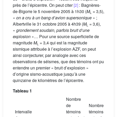
près de l’épicentre. On peut citer
[2]
: Bagnères-
de-Bigorre le 5 novembre 2005 à 1h30 (
M
= 3,5),
L
«
on a cru à un bang d’avion supersonique
» ;
Albertville le 31 octobre 2005 à 4h39 (
M
= 3,6),
L
«
grondement soudain, parfois bruit d’une
explosion
»… Pour une source superficielle de
magnitude
M
= 3,4 qui est la magnitude
L
sismique attribuée à l’explosion AZF, on peut
ainsi conjecturer, par analogie avec ces
observations de séismes, que des témoins ont pu
entendre un premier « bruit d’explosion »
d’origine sismo-acoustique jusqu’à une
quinzaine de kilomètres de l’épicentre.
Tableau 1
Nombre
P
de
Nombre de
d
Intervalle
témoins
témoins
e