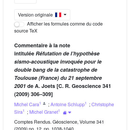
Version originale
Afficher les formules comme du code
source TeX
Commentaire à la note
intitulée
Réfutation de l’hypothèse
sismo-acoustique invoquée pour le
double bang de la catastrophe de
Toulouse (France) du 21 septembre
2001
de A. Joets [C. R. Geoscience 341
(2009) 306–309]
1
1
Michel Cara
;
Antoine Schlupp
;
Christophe
1
1
Sira
;
Michel Granet
Comptes Rendus. Géoscience, Volume 341
(2009) no. 12, pp. 1038-1040