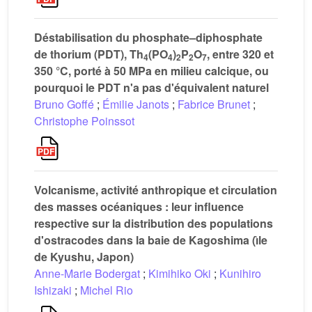
Déstabilisation du phosphate–diphosphate
de thorium (PDT), Th
(PO
)
P
O
, entre 320 et
4
4
2
2
7
350 °C, porté à 50 MPa en milieu calcique, ou
pourquoi le PDT n'a pas d'équivalent naturel
Bruno Goffé
;
Émilie Janots
;
Fabrice Brunet
;
Christophe Poinssot
Volcanisme, activité anthropique et circulation
des masses océaniques : leur influence
respective sur la distribution des populations
d'ostracodes dans la baie de Kagoshima (ı̂le
de Kyushu, Japon)
Anne-Marie Bodergat
;
Kimihiko Oki
;
Kunihiro
Ishizaki
;
Michel Rio