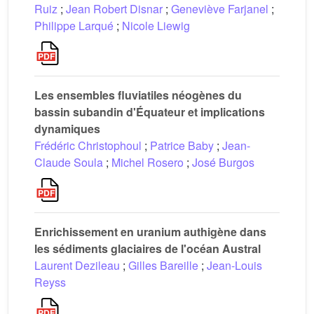
Ruiz
;
Jean Robert Disnar
;
Geneviève Farjanel
;
Philippe Larqué
;
Nicole Liewig
Les ensembles fluviatiles néogènes du
bassin subandin d'Équateur et implications
dynamiques
Frédéric Christophoul
;
Patrice Baby
;
Jean-
Claude Soula
;
Michel Rosero
;
José Burgos
Enrichissement en uranium authigène dans
les sédiments glaciaires de l'océan Austral
Laurent Dezileau
;
Gilles Bareille
;
Jean-Louis
Reyss