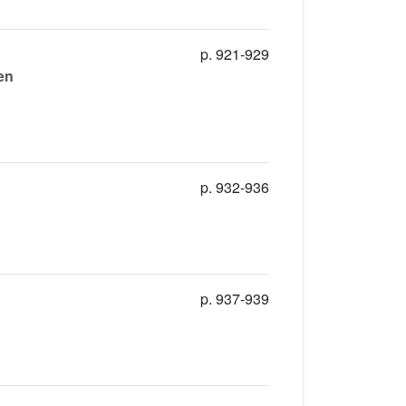
p. 921-929
ien
p. 932-936
p. 937-939