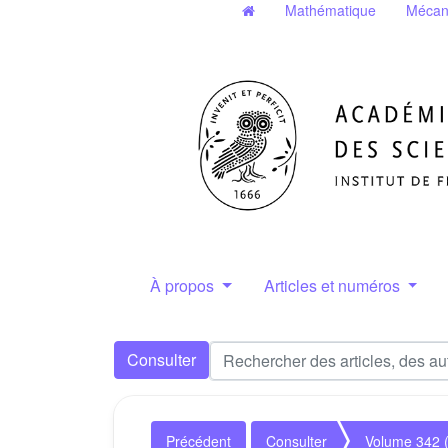
Mathématique
Mécan
À propos
Articles et numéros
Consulter
Précédent
Consulter
Volume 342 