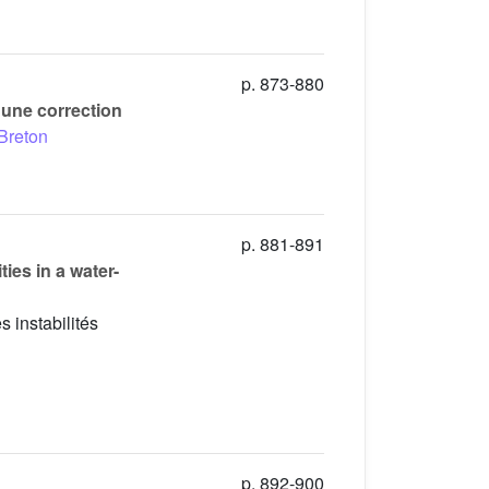
p. 873-880
 une correction
Breton
p. 881-891
ies in a water-
 instabilités
p. 892-900