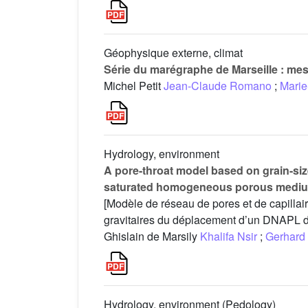
Géophysique externe, climat
Série du marégraphe de Marseille : mes
Michel Petit
Jean-Claude Romano
;
Marie
Hydrology, environment
A pore-throat model based on grain-size
saturated homogeneous porous medi
[Modèle de réseau de pores et de capillair
gravitaires du déplacement d’un DNAPL d
Ghislain de Marsily
Khalifa Nsir
;
Gerhard
Hydrology, environment (Pedology)