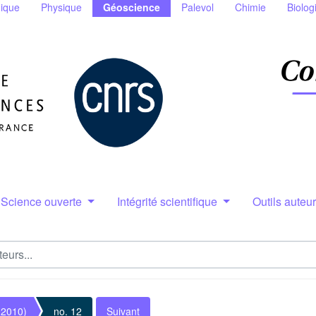
ique
Physique
Géoscience
Palevol
Chimie
Biolog
Science ouverte
Intégrité scientifique
Outils auteu
(2010)
no. 12
Suivant