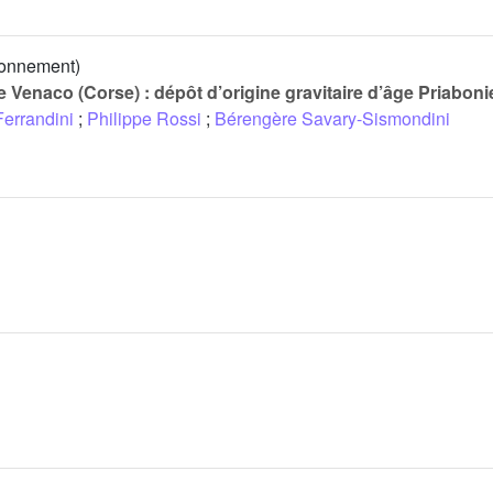
ronnement)
de Venaco (Corse) : dépôt d’origine gravitaire d’âge Priabon
Ferrandini
;
Philippe Rossi
;
Bérengère Savary-Sismondini