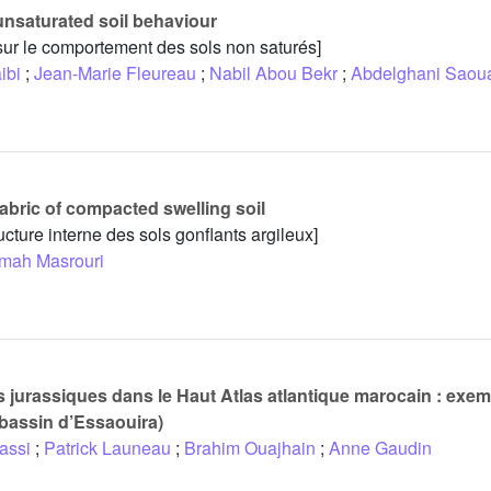
unsaturated soil behaviour
 sur le comportement des sols non saturés]
ibi
;
Jean-Marie Fleureau
;
Nabil Abou Bekr
;
Abdelghani Saou
fabric of compacted swelling soil
ucture interne des sols gonflants argileux]
imah Masrouri
jurassiques dans le Haut Atlas atlantique marocain : exem
 (bassin d’Essaouira)
assi
;
Patrick Launeau
;
Brahim Ouajhain
;
Anne Gaudin