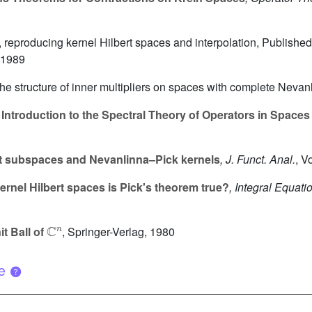
, reproducing kernel Hilbert spaces and interpolation, Publishe
 1989
he structure of inner multipliers on spaces with complete Nevan
Introduction to the Spectral Theory of Operators in Spaces w
t subspaces and Nevanlinna–Pick kernels
, J. Funct. Anal.
, V
rnel Hilbert spaces is Pick's theorem true?
, Integral Equat
ℂ
n
t Ball of
, Springer-Verlag, 1980
ue