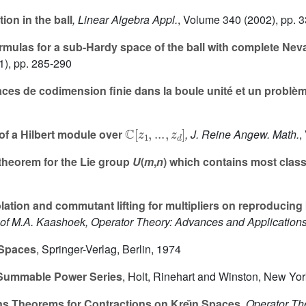
ion in the ball
, Linear Algebra Appl.
, Volume 340
(2002), pp. 
ormulas for a sub-Hardy space of the ball with complete Ne
), pp. 285-290
es de codimension finie dans la boule unité et un problèm
ℂ
[
z
1
,
...
,
z
d
]
of a Hilbert module over
, J. Reine Angew. Math.
,
theorem for the Lie group
U
(
m
,
n
) which contains most class
lation and commutant lifting for multipliers on reproducing
y of M.A. Kaashoek, Operator Theory: Advances and Application
 Spaces
, Springer-Verlag, Berlin, 1974
Summable Power Series
, Holt, Rinehart and Winston, New Yo
s Theorems for Contractions on Kreı̆n Spaces
, Operator T