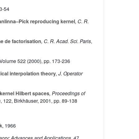
33-54
vanlinna–Pick reproducing kernel
, C. R.
e de factorisation
, C. R. Acad. Sci. Paris
,
 Volume 522
(2000), pp. 173-236
ical interpolation theory
, J. Operator
 kernel Hilbert spaces
, Proceedings of
s
, 122
, Birkhäuser, 2001, pp. 89-138
rk, 1966
heory: Advances and Applications
, 47
,