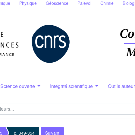
nique
Physique
Géoscience
Palevol
Chimie
Biolog
Science ouverte
Intégrité scientifique
Outils auteu
 5
p. 349-354
Suivant