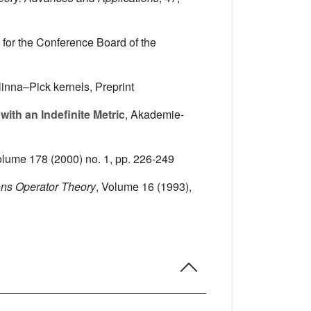
d for the Conference Board of the
linna–Pick kernels, Preprint
ith an Indefinite Metric
, Akademie-
olume 178
(2000) no. 1, pp. 226-249
ions Operator Theory
, Volume 16
(1993),