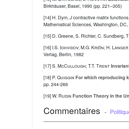
Birkhäuser, Basel, 1990 (pp. 221–305)
[14] H. Dym,
J
contractive matrix functions
Mathematical Sciences, Washington, DC,
[15] D. Greene, S. Richter, C. Sundberg, T
[16]
I.S. Iohvidov; M.G. Kreı̆n; H. Langer
Verlag, Berlin, 1982
[17]
S. McCullough; T.T. Trent
Invarian
[18]
P. Quiggin
For which reproducing ke
pp. 244-266
[19]
W. Rudin
Function Theory in the Uni
Commentaires
-
Politiq