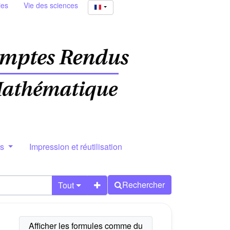
ies
Vie des sciences
rs
Impression et réutilisation
Rechercher
Tout