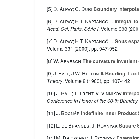
[5]
D. Alpay; C. Dubi
Boundary interpolat
[6]
D. Alpay; H.T. Kaptanoğlu
Integral f
Acad. Sci. Paris, Série I
, Volume 333
(2001
[7]
D. Alpay; H.T. Kaptanoğlu
Sous espac
Volume 331
(2000), pp. 947-952
[8]
W. Arveson
The curvature invariant 
[9]
J. Ball; J.W. Helton
A Beurling–Lax 
Theory
, Volume 8
(1983), pp. 107-142
[10]
J. Ball; T. Trent; V. Vinnikov
Interpo
Conference in Honor of the 60-th Birthda
[11]
J. Bognár
Indefinite Inner Product
[12]
L. de Branges; J. Rovnyak
Square 
[13]
M. Dritschel; J. Rovnyak
Extension