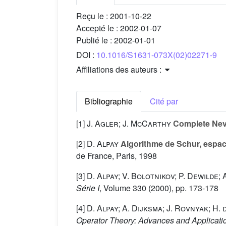
Reçu le :
2001-10-22
Accepté le :
2002-01-07
Publié le :
2002-01-01
DOI :
10.1016/S1631-073X(02)02271-9
Affiliations des auteurs :
Bibliographie
Cité par
[1]
J. Agler; J. McCarthy
Complete Nev
[2]
D. Alpay
Algorithme de Schur, espac
de France, Paris, 1998
[3]
D. Alpay; V. Bolotnikov; P. Dewilde; 
Série I
, Volume 330
(2000), pp. 173-178
[4]
D. Alpay; A. Dijksma; J. Rovnyak; H.
Operator Theory: Advances and Applicati