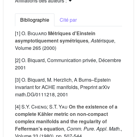
Affiliations des auteurs :
Bibliographie
Cité par
[1]
O. Biquard
Métriques d'Einstein
asymptotiquement symétriques
, Astérisque
,
Volume 265
(2000)
[2] O. Biquard, Communication privée, Décembre
2001
[3] O. Biquard, M. Herzlich, A Burns–Epstein
invariant for ACHE manifolds, Preprint arXiv
math.DG/0111218, 2001
[4]
S.Y. Cheng; S.T. Yau
On the existence of a
complete Kähler metric on non-compact
complex manifolds and the regularity of
Fefferman's equation
, Comm. Pure. Appl. Math.
,
Volume 33
(1980), pp. 507-544