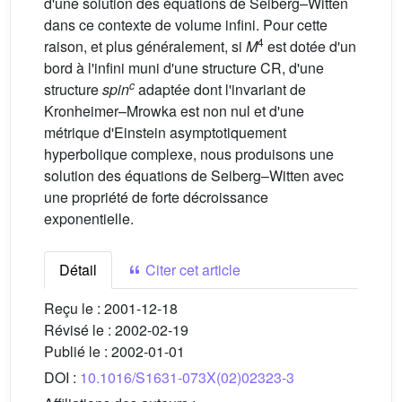
d'une solution des équations de Seiberg–Witten
dans ce contexte de volume infini. Pour cette
4
raison, et plus généralement, si
M
est dotée d'un
bord à l'infini muni d'une structure CR, d'une
c
structure
spin
adaptée dont l'invariant de
Kronheimer–Mrowka est non nul et d'une
métrique d'Einstein asymptotiquement
hyperbolique complexe, nous produisons une
solution des équations de Seiberg–Witten avec
une propriété de forte décroissance
exponentielle.
Détail
Citer cet article
Reçu le :
2001-12-18
Révisé le :
2002-02-19
Publié le :
2002-01-01
DOI :
10.1016/S1631-073X(02)02323-3