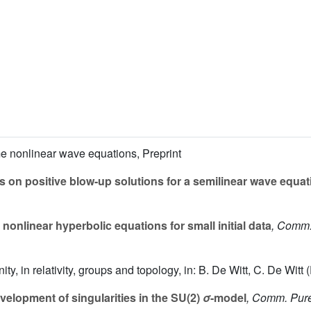
me nonlinear wave equations, Preprint
 on positive blow-up solutions for a semilinear wave equat
 nonlinear hyperbolic equations for small initial data
, Comm.
nity, in relativity, groups and topology, in: B. De Witt, C. De Wi
elopment of singularities in the SU(2)
σ
-model
, Comm. Pure