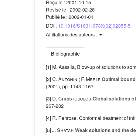
Reçu le :
2001-10-15
Révisé le :
2002-02-28
Publié le :
2002-01-01
DOI :
10.1016/S1631-073X(02)02355-5
Affiliations des auteurs :
Bibliographie
[1] M. Aassila, Blow-up of solutions to so
[2]
C. Antonini; F. Merle
Optimal bounds
(2001), pp. 1143-1167
[3]
D. Christodolou
Global solutions of
267-282
[4] R. Penrose, Conformal treatment of infi
[5]
J. Shatah
Weak solutions and the dev