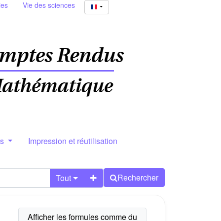
ies
Vie des sciences
rs
Impression et réutilisation
Rechercher
Tout