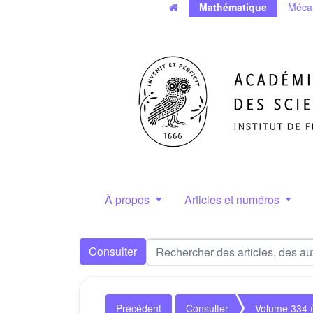
Mathématique
Méca
À propos
Articles et numéros
Consulter
Précédent
Consulter
Volume 334 