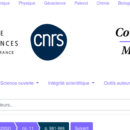
nique
Physique
Géoscience
Palevol
Chimie
Biolog
Science ouverte
Intégrité scientifique
Outils auteu
(2002)
no. 11
p. 961-966
Suivant