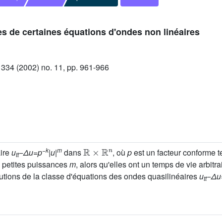
es de certaines équations d'ondes non linéaires
34 (2002) no. 11, pp. 961-966
ℝ
×
ℝ
n
−
k
m
aire
u
−
Δu
=
p
|
u
|
dans
, où
p
est un facteur conforme te
tt
s petites puissances
m
, alors qu'elles ont un temps de vie arbit
lutions de la classe d'équations des ondes quasilinéaires
u
−
Δu
tt