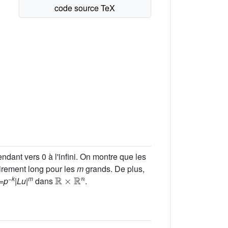
ndant vers 0 à l'infini. On montre que les
rairement long pour les
m
grands. De plus,
ℝ
×
ℝ
n
−
k
m
=
p
|
Lu
|
dans
.