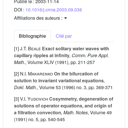
Publié le :
2003-11-14
DOI :
10.1016/j.crma.2003.09.036
Affiliations des auteurs :
Bibliographie
Cité par
[1]
J.T. Beale
Exact solitary water waves with
capillary ripples at infinity
, Comm. Pure Appl.
Math.
, Volume XLIV
(1991), pp. 211-257
[2]
N.I. Makarenko
On the bifurcation of
solution to invariant variational equations
,
Dokl. Math.
, Volume 53
(1996) no. 3, pp. 369-371
[3]
V.I. Yudovich
Cosymmetry, degeneration of
solutions of operator equations, and origin of
a filtration convection
, Math. Notes
, Volume 49
(1991) no. 5, pp. 540-545