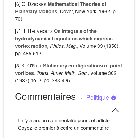
[6]
O. Dziobek
Mathematical Theories of
Planetary Motions
, Dover, New York, 1962 (p.
70)
[7]
H. Helmholtz
On integrals of the
hydrodynamical equations which express
vortex motion
, Philos. Mag.
, Volume 33
(1858),
pp. 485-512
[8]
K. O'Neil
Stationary configurations of point
vortices
, Trans. Amer. Math. Soc.
, Volume 302
(1987) no. 2, pp. 383-425
Commentaires
-
Politique
Il n'y a aucun commentaire pour cet article.
Soyez le premier à écrire un commentaire !