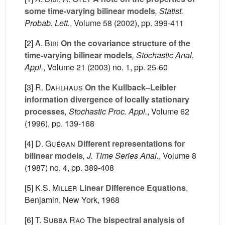
some time-varying bilinear models
, Statist.
Probab. Lett.
, Volume 58
(2002), pp. 399-411
[2]
A. Bibi
On the covariance structure of the
time-varying bilinear models
, Stochastic Anal.
Appl.
, Volume 21
(2003) no. 1, pp. 25-60
[3]
R. Dahlhaus
On the Kullback–Leibler
information divergence of locally stationary
processes
, Stochastic Proc. Appl.
, Volume 62
(1996), pp. 139-168
[4]
D. Guégan
Different representations for
bilinear models
, J. Time Series Anal.
, Volume 8
(1987) no. 4, pp. 389-408
[5]
K.S. Miller
Linear Difference Equations
,
Benjamin, New York, 1968
[6]
T. Subba Rao
The bispectral analysis of