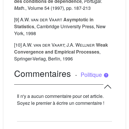
des conditions de dépendence
, Portugal.
Math.
, Volume 54
(1997), pp. 187-213
[9]
A.W. van der Vaart
Asymptotic in
Statistics
, Cambridge University Press, New
York, 1998
[10]
A.W. van der Vaart; J.A. Wellner
Weak
Convergence and Empirical Processes
,
Springer-Verlag, Berlin, 1996
Commentaires
-
Politique
Il n'y a aucun commentaire pour cet article.
Soyez le premier à écrire un commentaire !