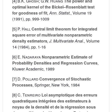
[4]
B.K. Ghosh; G.W. Huang
The power and
optimal kernel of the Bickel–Rosenblatt test
for goodness of fit
, Ann. Statist.
, Volume 19
(1991), pp. 999-1009
[5]
P. Hall
Central limit theorem for integrated
square error of multivariate nonparametric
density estimators
, J. Multivariate Anal.
, Volume
14
(1984), pp. 1-16
[6]
E. Nadaraya
Nonparametric Estimate of
Probability Densities and Regression Curves
,
Kluwer Academic, 1989
[7]
D. Pollard
Convergence of Stochastic
Processes
, Springer, New York, 1984
[8]
C. Tenreiro
Loi asymptotique des erreurs
quadratiques intégrées des estimateurs à
noyau de la densité et de la régression sous