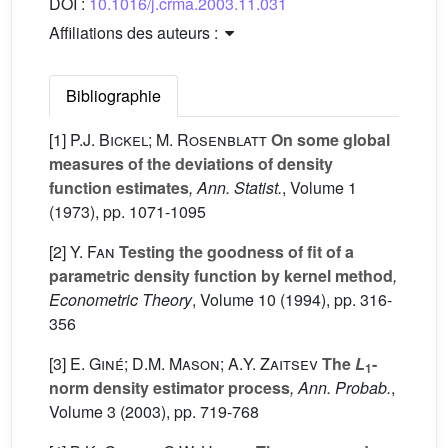
DOI :
10.1016/j.crma.2003.11.031
Affiliations des auteurs :
Bibliographie
[1]
P.J. Bickel; M. Rosenblatt
On some global
measures of the deviations of density
function estimates
, Ann. Statist.
, Volume 1
(1973), pp. 1071-1095
[2]
Y. Fan
Testing the goodness of fit of a
parametric density function by kernel method
,
Econometric Theory
, Volume 10
(1994), pp. 316-
356
[3]
E. Giné; D.M. Mason; A.Y. Zaitsev
The
L
-
1
norm density estimator process
, Ann. Probab.
,
Volume 3
(2003), pp. 719-768