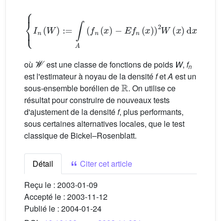
I
n
(
W
)
:
=
∫
A
f
n
(
x
)
-
E
f
n
(
x
)
2
W
(
x
)
d
x
,
W
∈
𝒲
,
𝒲
où
est une classe de fonctions de poids
W
,
f
n
est l'estimateur à noyau de la densité
f
et
A
est un
ℝ
sous-ensemble borélien de
. On utilise ce
résultat pour construire de nouveaux tests
d'ajustement de la densité
f
, plus performants,
sous certaines alternatives locales, que le test
classique de Bickel–Rosenblatt.
Détail
Citer cet article
Reçu le :
2003-01-09
Accepté le :
2003-11-12
Publié le :
2004-01-24