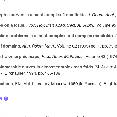
phic curves in almost complex 4-manifolds
, J. Geom. Anal.
,
s on a torus
, Proc. Roy. Irish Acad. Sect. A, Suppl.
, Volume 95
tion problems in almost-complex and complex manifolds
, 
 of domains
, Ann. Polon. Math.
, Volume 62
(1995) no. 1, pp. 79-
ar holomorphic maps
, Proc. Amer. Math. Soc.
, Volume 43
(1974)
olomorphic curves in almost complex manifolds
(M. Audin; J.
17
, Birkhäuser, 1994, pp. 165-189
nctions
, Fiz.-Mat. Literatury, Moscow, 1959 (in Russian); Engl.
ue