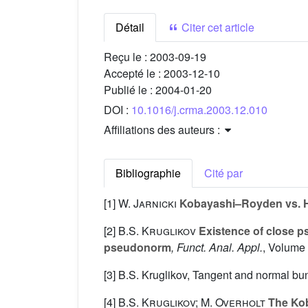
Détail
Citer cet article
Reçu le :
2003-09-19
Accepté le :
2003-12-10
Publié le :
2004-01-20
DOI :
10.1016/j.crma.2003.12.010
Affiliations des auteurs :
Bibliographie
Cité par
[1]
W. Jarnicki
Kobayashi–Royden vs. 
[2]
B.S. Kruglikov
Existence of close p
pseudonorm
, Funct. Anal. Appl.
, Volume
[3] B.S. Kruglikov, Tangent and normal bu
[4]
B.S. Kruglikov; M. Overholt
The Kob