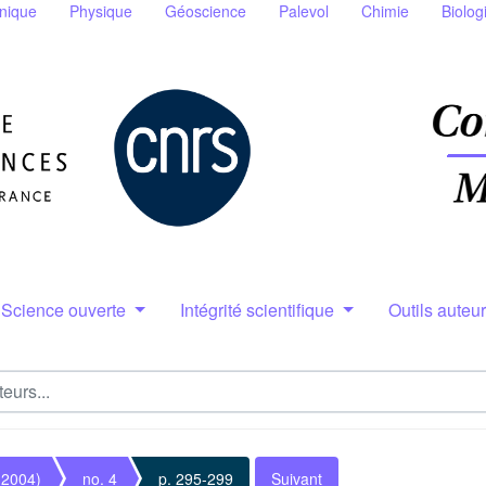
nique
Physique
Géoscience
Palevol
Chimie
Biolog
Science ouverte
Intégrité scientifique
Outils auteu
(2004)
no. 4
p. 295-299
Suivant