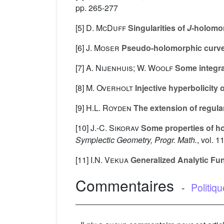
pp. 265-277
[5]
D. McDuff
Singularities of
J
-holomor
[6]
J. Moser
Pseudo-holomorphic curve
[7]
A. Nijenhuis; W. Woolf
Some integra
[8]
M. Overholt
Injective hyperbolicity
[9]
H.L. Royden
The extension of regul
[10]
J.-C. Sikorav
Some properties of h
Symplectic Geometry, Progr. Math.
, vol. 1
[11]
I.N. Vekua
Generalized Analytic Fu
Commentaires
-
Politiq