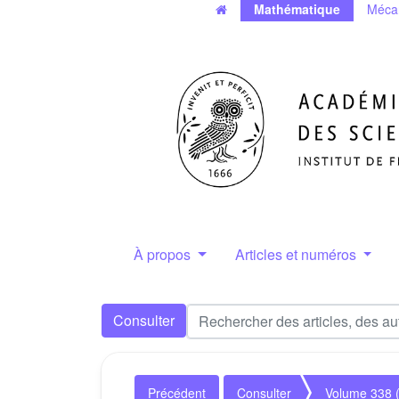
Mathématique
Méca
À propos
Articles et numéros
Consulter
Précédent
Consulter
Volume 338 