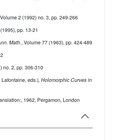
 Volume 2
(1992) no. 3, pp. 249-266
(1995), pp. 13-21
Ann. Math.
, Volume 77
(1963), pp. 424-489
82
 no. 2, pp. 306-310
 Lafontaine, eds.)
, Holomorphic Curves in
 translation:, 1962, Pergamon, London