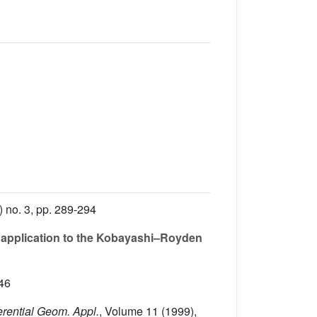
 no. 3, pp. 289-294
 application to the Kobayashi–Royden
-46
ferential Geom. Appl.
, Volume 11
(1999),