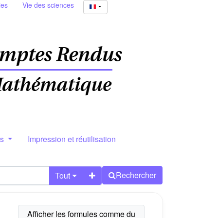
ies
Vie des sciences
rs
Impression et réutilisation
Rechercher
Tout