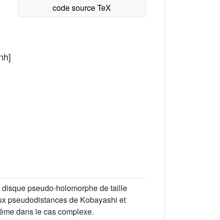
nh]
n disque pseudo-holomorphe de taille
aux pseudodistances de Kobayashi et
 même dans le cas complexe.