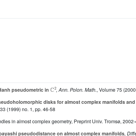
ℂ
2
Hanh pseudometric in
, Ann. Polon. Math.
, Volume 75
(2000)
seudoholomorphic disks for almost complex manifolds and
 33
(1999) no. 1, pp. 46-58
ndles in almost complex geometry, Preprint Univ. Tromsø, 2002
ayashi pseudodistance on almost complex manifolds
, Dif