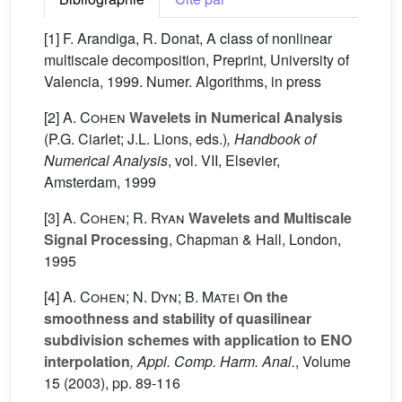
[1] F. Arandiga, R. Donat, A class of nonlinear
multiscale decomposition, Preprint, University of
Valencia, 1999. Numer. Algorithms, in press
[2]
A. Cohen
Wavelets in Numerical Analysis
(P.G. Ciarlet; J.L. Lions, eds.)
, Handbook of
Numerical Analysis
, vol. VII
, Elsevier,
Amsterdam, 1999
[3]
A. Cohen; R. Ryan
Wavelets and Multiscale
Signal Processing
, Chapman & Hall, London,
1995
[4]
A. Cohen; N. Dyn; B. Matei
On the
smoothness and stability of quasilinear
subdivision schemes with application to ENO
interpolation
, Appl. Comp. Harm. Anal.
, Volume
15
(2003), pp. 89-116