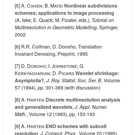
[5]
A. Cohen; B. Matei
Nonlinear subdivisions
schemes: applications to image processing
(A. Iske; E. Quack; M. Floater, eds.)
, Tutorial on
Multiresolution in Geometric Modelling
, Springer,
2002
[6] R.R. Coifman, D. Donoho, Translation
Invariant Denosing, Preprint, 1995
[7]
D. Donoho; I. Johnstone; G.
Kerkyacharian; D. Picard
Wavelet shrinkage:
Asymptotia?
, J. Roy. Statist. Soc. Ser. B
, Volume
57
(1994), pp. 301-369 (with discussion)
[8]
A. Harten
Discrete multiresolution analysis
and generalized wavelets
, J. Appl. Numer.
Math.
, Volume 12
(1993), pp. 153-193
[9]
A. Harten
ENO schemes with subcell
resolution
, J. Comput. Phys.
, Volume 23
(1995),