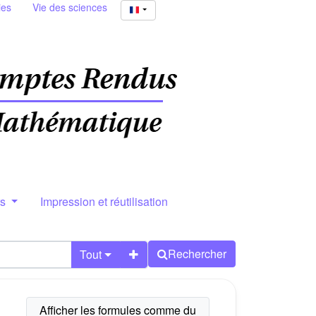
ies
Vie des sciences
rs
Impression et réutilisation
Rechercher
Tout