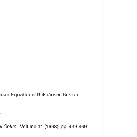
llman Equations
, Birkhäuser, Boston,
4
ol Optim.
, Volume 31
(1993), pp. 439-469