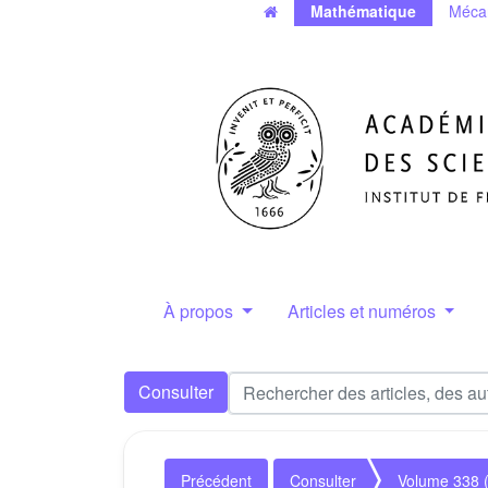
Mathématique
Méca
À propos
Articles et numéros
Consulter
Précédent
Consulter
Volume 338 