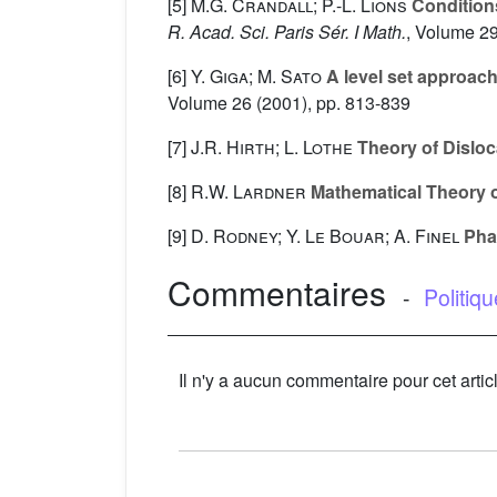
[5]
M.G. Crandall; P.-L. Lions
Conditions
R. Acad. Sci. Paris Sér. I Math.
, Volume 2
[6]
Y. Giga; M. Sato
A level set approach
Volume 26
(2001), pp. 813-839
[7]
J.R. Hirth; L. Lothe
Theory of Disloc
[8]
R.W. Lardner
Mathematical Theory o
[9]
D. Rodney; Y. Le Bouar; A. Finel
Phas
Commentaires
-
Politiq
Il n'y a aucun commentaire pour cet artic