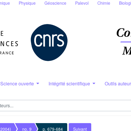
nique
Physique
Géoscience
Palevol
Chimie
Biolog
Science ouverte
Intégrité scientifique
Outils auteu
(2004)
no. 9
p. 679-684
Suivant