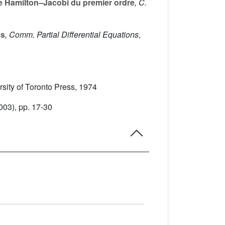
de Hamilton–Jacobi du premier ordre
, C.
ms
, Comm. Partial Differential Equations
,
rsity of Toronto Press, 1974
003), pp. 17-30