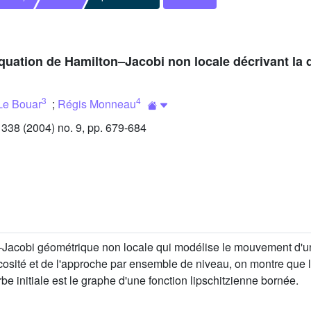
quation de Hamilton–Jacobi non locale décrivant la
3
4
Le Bouar
;
Régis Monneau
38 (2004) no. 9, pp. 679-684
Jacobi géométrique non locale qui modélise le mouvement d'une
iscosité et de l'approche par ensemble de niveau, on montre que 
rbe initiale est le graphe d'une fonction lipschitzienne bornée.