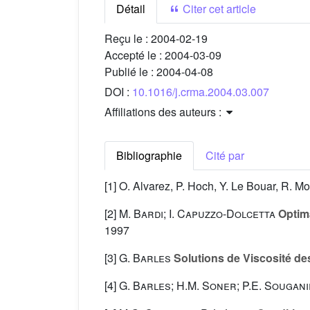
Détail
Citer cet article
Reçu le :
2004-02-19
Accepté le :
2004-03-09
Publié le :
2004-04-08
DOI :
10.1016/j.crma.2004.03.007
Affiliations des auteurs :
Bibliographie
Cité par
[1] O. Alvarez, P. Hoch, Y. Le Bouar, R. 
[2]
M. Bardi; I. Capuzzo-Dolcetta
Optima
1997
[3]
G. Barles
Solutions de Viscosité d
[4]
G. Barles; H.M. Soner; P.E. Sougani