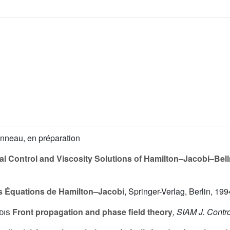
Monneau, en préparation
l Control and Viscosity Solutions of Hamilton–Jacobi–Be
es Équations de Hamilton–Jacobi
, Springer-Verlag, Berlin, 199
dis
Front propagation and phase field theory
, SIAM J. Contr