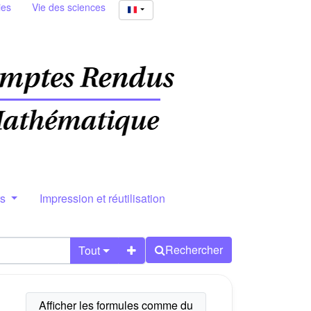
ies
Vie des sciences
rs
Impression et réutilisation
Rechercher
Tout