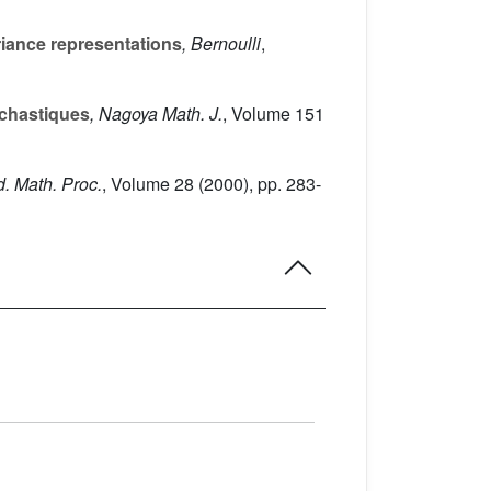
riance representations
, Bernoulli
,
ochastiques
, Nagoya Math. J.
, Volume 151
. Math. Proc.
, Volume 28
(2000), pp. 283-