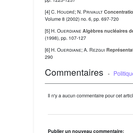
[4]
C. Houdré; N. Privault
Concentration
Volume 8
(2002) no. 6, pp. 697-720
[5]
H. Ouerdiane
Algèbres nucléaires de
(1998), pp. 107-127
[6]
H. Ouerdiane; A. Rezgui
Représentati
290
Commentaires
-
Politiq
Il n'y a aucun commentaire pour cet artic
Publier un nouveau commentaire: