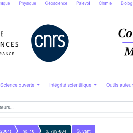
nique
Physique
Géoscience
Palevol
Chimie
Biolog
Science ouverte
Intégrité scientifique
Outils auteu
(2004)
no. 10
p. 799-804
Suivant