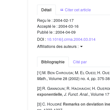
Détail
Citer cet article
Reçu le :
2004-02-17
Accepté le :
2004-03-16
Publié le :
2004-04-09
DOI :
10.1016/j.crma.2004.03.014
Affiliations des auteurs :
Bibliographie
Cité par
[1]
M. Ben Chrouda; M. El Oued; H. Ou
Math.
, Volume 28
(2002) no. 4, pp. 375-3
[2]
R. Gannoun; R. Hachaichi; H. Ouerdi
exponentielle
, J. Funct. Anal.
, Volume 17
[3]
C. Houdré
Remarks on deviation inequ
pp. 1223-1237