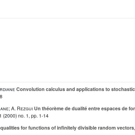
erdiane
Convolution calculus and applications to stochastic 
88
ane; A. Rezgui
Un théorème de dualité entre espaces de fo
1
(2000) no. 1, pp. 1-14
alities for functions of infinitely divisible random vectors