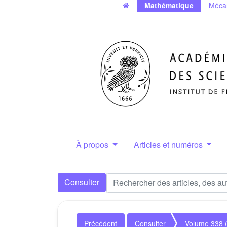
Mathématique
Méca
À propos
Articles et numéros
Consulter
Précédent
Consulter
Volume 338 