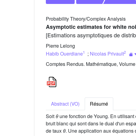
Probability Theory/Complex Analysis
Asymptotic estimates for white noi
[Estimations asymptotiques de distrib
Pierre Lelong
1
2
Habib Ouerdiane
;
Nicolas Privault
Comptes Rendus. Mathématique, Volume 3
Abstract (VO)
Résumé
Soit
θ
une fonction de Young. En utilisant
bruit blanc qui sont dans le dual d'un esp
de taux
θ
. Une application aux équations d