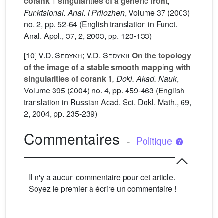
corank 1 singularities of a generic front
,
Funktsional. Anal. i Prilozhen
, Volume 37
(2003)
no. 2, pp. 52-64 (English translation in Funct.
Anal. Appl., 37, 2, 2003, pp. 123-133)
[10]
V.D. Sedykh; V.D. Sedykh
On the topology
of the image of a stable smooth mapping with
singularities of corank 1
, Dokl. Akad. Nauk
,
Volume 395
(2004) no. 4, pp. 459-463 (English
translation in Russian Acad. Sci. Dokl. Math., 69,
2, 2004, pp. 235-239)
Commentaires
-
Politique
Il n'y a aucun commentaire pour cet article.
Soyez le premier à écrire un commentaire !