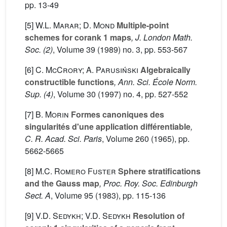
pp. 13-49
[5]
W.L. Marar; D. Mond
Multiple-point
schemes for corank 1 maps
, J. London Math.
Soc. (2)
, Volume 39
(1989) no. 3, pp. 553-567
[6]
C. McCrory; A. Parusiński
Algebraically
constructible functions
, Ann. Sci. École Norm.
Sup. (4)
, Volume 30
(1997) no. 4, pp. 527-552
[7]
B. Morin
Formes canoniques des
singularités d'une application différentiable
,
C. R. Acad. Sci. Paris
, Volume 260
(1965), pp.
5662-5665
[8]
M.C. Romero Fuster
Sphere stratifications
and the Gauss map
, Proc. Roy. Soc. Edinburgh
Sect. A
, Volume 95
(1983), pp. 115-136
[9]
V.D. Sedykh; V.D. Sedykh
Resolution of