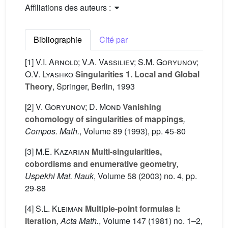
Affiliations des auteurs :
Bibliographie
Cité par
[1]
V.I. Arnold; V.A. Vassiliev; S.M. Goryunov;
O.V. Lyashko
Singularities 1. Local and Global
Theory
, Springer, Berlin, 1993
[2]
V. Goryunov; D. Mond
Vanishing
cohomology of singularities of mappings
,
Compos. Math.
, Volume 89
(1993), pp. 45-80
[3]
M.E. Kazarian
Multi-singularities,
cobordisms and enumerative geometry
,
Uspekhi Mat. Nauk
, Volume 58
(2003) no. 4, pp.
29-88
[4]
S.L. Kleiman
Multiple-point formulas I:
Iteration
, Acta Math.
, Volume 147
(1981) no. 1–2,