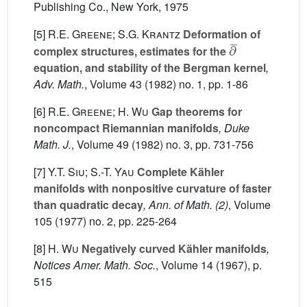
Publishing Co., New York, 1975
[5]
R.E. Greene; S.G. Krantz
Deformation of
∂
¯
complex structures, estimates for the
equation, and stability of the Bergman kernel
,
Adv. Math.
, Volume 43
(1982) no. 1, pp. 1-86
[6]
R.E. Greene; H. Wu
Gap theorems for
noncompact Riemannian manifolds
, Duke
Math. J.
, Volume 49
(1982) no. 3, pp. 731-756
[7]
Y.T. Siu; S.-T. Yau
Complete Kähler
manifolds with nonpositive curvature of faster
than quadratic decay
, Ann. of Math. (2)
, Volume
105
(1977) no. 2, pp. 225-264
[8]
H. Wu
Negatively curved Kähler manifolds
,
Notices Amer. Math. Soc.
, Volume 14
(1967), p.
515