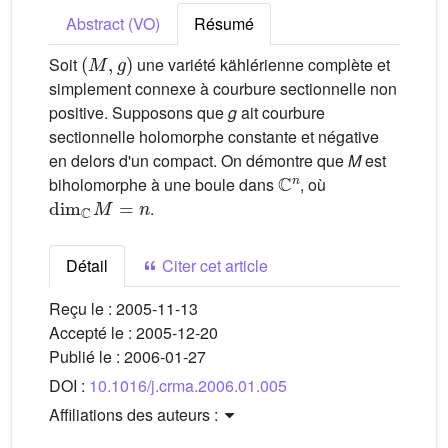
Abstract (VO)
Résumé
(
M
,
g
)
Soit
une variété kählérienne complète et
simplement connexe à courbure sectionnelle non
positive. Supposons que
g
ait courbure
sectionnelle holomorphe constante et négative
en delors d'un compact. On démontre que
M
est
C
n
biholomorphe à une boule dans
, où
dim
C
M
=
n
.
Détail
Citer cet article
Reçu le :
2005-11-13
Accepté le :
2005-12-20
Publié le :
2006-01-27
DOI :
10.1016/j.crma.2006.01.005
Affiliations des auteurs :