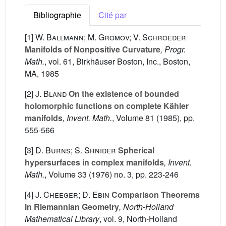
Bibliographie
Cité par
[1]
W. Ballmann; M. Gromov; V. Schroeder
Manifolds of Nonpositive Curvature
, Progr.
Math.
, vol. 61
, Birkhäuser Boston, Inc., Boston,
MA, 1985
[2]
J. Bland
On the existence of bounded
holomorphic functions on complete Kähler
manifolds
, Invent. Math.
, Volume 81
(1985), pp.
555-566
[3]
D. Burns; S. Shnider
Spherical
hypersurfaces in complex manifolds
, Invent.
Math.
, Volume 33
(1976) no. 3, pp. 223-246
[4]
J. Cheeger; D. Ebin
Comparison Theorems
in Riemannian Geometry
, North-Holland
Mathematical Library
, vol. 9
, North-Holland