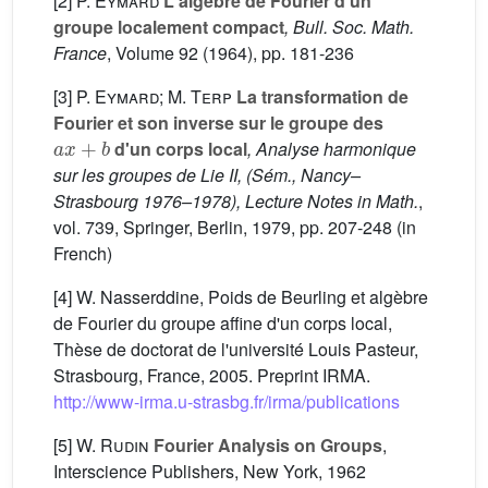
[2]
P. Eymard
L'algèbre de Fourier d'un
groupe localement compact
, Bull. Soc. Math.
France
, Volume 92
(1964), pp. 181-236
[3]
P. Eymard; M. Terp
La transformation de
Fourier et son inverse sur le groupe des
a
x
+
b
d'un corps local
, Analyse harmonique
sur les groupes de Lie II, (Sém., Nancy–
Strasbourg 1976–1978), Lecture Notes in Math.
,
vol. 739
, Springer, Berlin, 1979, pp. 207-248 (in
French)
[4] W. Nasserddine, Poids de Beurling et algèbre
de Fourier du groupe affine d'un corps local,
Thèse de doctorat de l'université Louis Pasteur,
Strasbourg, France, 2005. Preprint IRMA.
http://www-irma.u-strasbg.fr/irma/publications
[5]
W. Rudin
Fourier Analysis on Groups
,
Interscience Publishers, New York, 1962