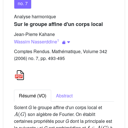
no. 7
Analyse harmonique
Sur le groupe affine d'un corps local
Jean-Pierre Kahane
1
Wassim Nasserddine
Comptes Rendus. Mathématique, Volume 342
(2006) no. 7, pp. 493-495
Résumé (VO)
Abstract
Soient
G
le groupe affine d'un corps local et
A
(
G
)
son algèbre de Fourier. On établit
certaines propriétés pour
G
dont la principale est
f
∈
A
(
G
)
la suivante : si
G
est archimédien et
à