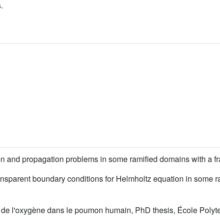
.
ion and propagation problems in some ramified domains with a fra
ansparent boundary conditions for Helmholtz equation in some ra
usif de l'oxygène dans le poumon humain, PhD thesis, École Poly