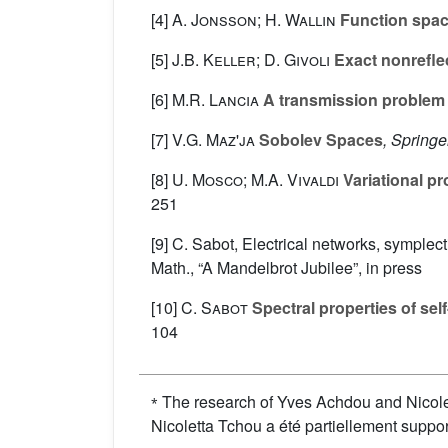
[4]
A. Jonsson; H. Wallin
Function spac
[5]
J.B. Keller; D. Givoli
Exact nonrefle
[6]
M.R. Lancia
A transmission problem wi
[7]
V.G. Maz'ja
Sobolev Spaces
, Springe
[8]
U. Mosco; M.A. Vivaldi
Variational pr
251
[9] C. Sabot, Electrical networks, symplect
Math., “A Mandelbrot Jubilee”, in press
[10]
C. Sabot
Spectral properties of self
104
⁎
The research of Yves Achdou and Nicole
Nicoletta Tchou a été partiellement supp