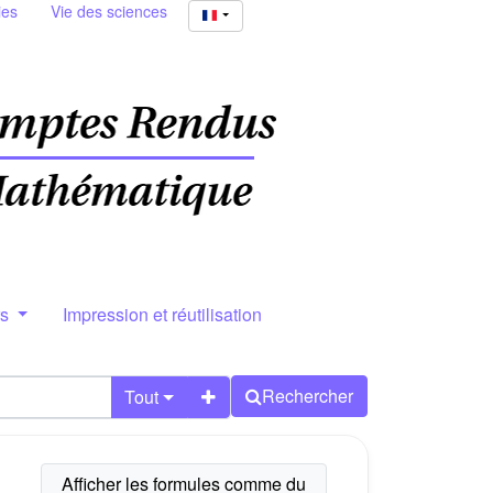
ies
Vie des sciences
rs
Impression et réutilisation
Rechercher
Tout