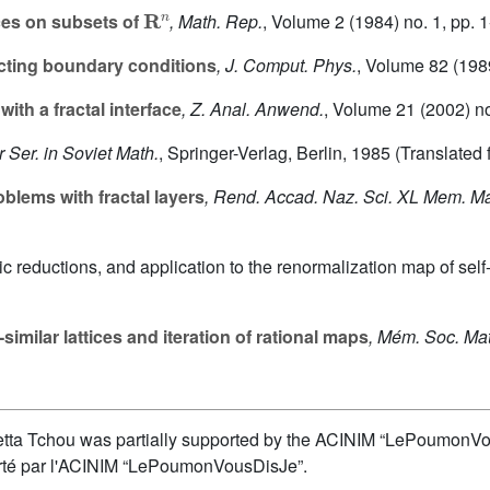
R
n
es on subsets of
, Math. Rep.
, Volume 2
(1984) no. 1, pp. 
cting boundary conditions
, J. Comput. Phys.
, Volume 82
(1989
th a fractal interface
, Z. Anal. Anwend.
, Volume 21
(2002) no
r Ser. in Soviet Math.
, Springer-Verlag, Berlin, 1985 (Translate
oblems with fractal layers
, Rend. Accad. Naz. Sci. XL Mem. Mat
ic reductions, and application to the renormalization map of self
-similar lattices and iteration of rational maps
, Mém. Soc. Mat
tta Tchou was partially supported by the ACINIM “LePoumonVou
orté par l'ACINIM “LePoumonVousDisJe”.