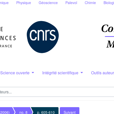
nique
Physique
Géoscience
Palevol
Chimie
Biolog
Science ouverte
Intégrité scientifique
Outils auteu
(2006)
no. 8
p. 605-610
Suivant