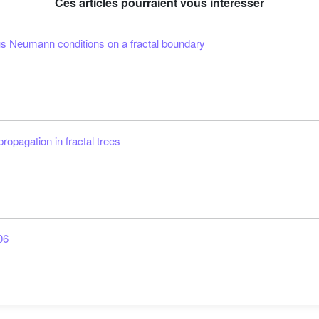
Ces articles pourraient vous intéresser
 Neumann conditions on a fractal boundary
opagation in fractal trees
06