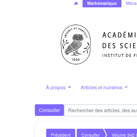
Mathématique
Méca
À propos
Articles et numéros
Consulter
Précédent
Consulter
Volume 342 