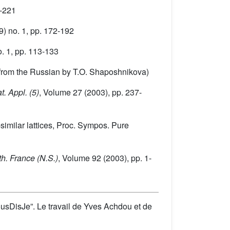
1-221
) no. 1, pp. 172-192
. 1, pp. 113-133
d from the Russian by T.O. Shaposhnikova)
. Appl. (5)
, Volume 27
(2003), pp. 237-
-similar lattices, Proc. Sympos. Pure
h. France (N.S.)
, Volume 92
(2003), pp. 1-
sDisJe”. Le travail de Yves Achdou et de