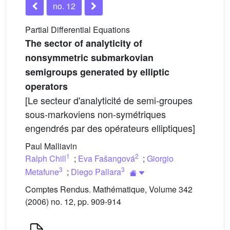
no. 12
Partial Differential Equations
The sector of analyticity of
nonsymmetric submarkovian
semigroups generated by elliptic
operators
[Le secteur d'analyticité de semi-groupes
sous-markoviens non-symétriques
engendrés par des opérateurs elliptiques]
Paul Malliavin
1
2
Ralph Chill
;
Eva Fašangová
;
Giorgio
3
3
Metafune
;
Diego Pallara
Comptes Rendus. Mathématique, Volume 342
(2006) no. 12, pp. 909-914