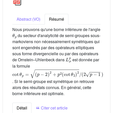
Abstract (VO)
Résumé
Nous prouvons qu'une borne inférieure de l'angle
θ
p
du secteur d'analyticité de semi-groupes sous-
markoviens non nécessairement symétriques qui
sont engendrés par des opérateurs elliptiques
sous forme divergencielle ou par des opérateurs
L
μ
p
de Ornstein–Uhlenbeck dans
est donnée par
la formule
cot
(
p
−
θ
2
p
)
2
=
+
p
2
(
cot
θ
2
)
2
/
(
2
p
−
1
)
. Si le semi-groupe est symétrique on retrouve
alors des résultats connus. En général, cette
borne inférieure est optimale.
Détail
Citer cet article