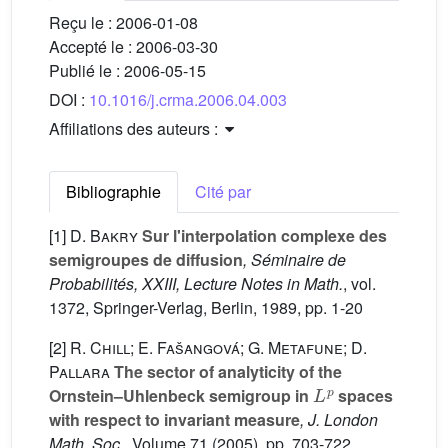
Reçu le :
2006-01-08
Accepté le :
2006-03-30
Publié le :
2006-05-15
DOI :
10.1016/j.crma.2006.04.003
Affiliations des auteurs :
Bibliographie
Cité par
[1]
D. Bakry
Sur l'interpolation complexe des
semigroupes de diffusion
, Séminaire de
Probabilités, XXIII, Lecture Notes in Math.
, vol.
1372
, Springer-Verlag, Berlin, 1989, pp. 1-20
[2]
R. Chill; E. Fašangová; G. Metafune; D.
Pallara
The sector of analyticity of the
L
p
Ornstein–Uhlenbeck semigroup in
spaces
with respect to invariant measure
, J. London
Math. Soc.
, Volume 71
(2005), pp. 703-722