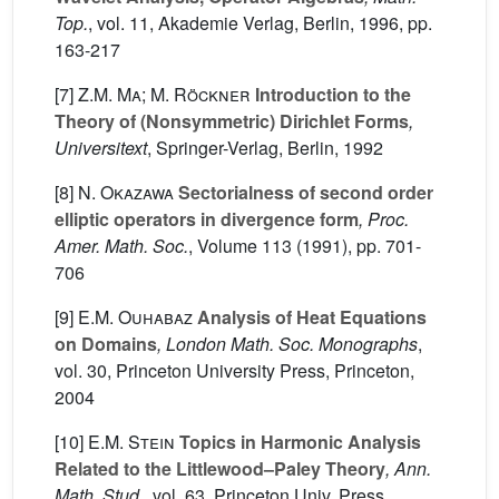
Top.
, vol. 11
, Akademie Verlag, Berlin, 1996, pp.
163-217
[7]
Z.M. Ma; M. Röckner
Introduction to the
Theory of (Nonsymmetric) Dirichlet Forms
,
Universitext
, Springer-Verlag, Berlin, 1992
[8]
N. Okazawa
Sectorialness of second order
elliptic operators in divergence form
, Proc.
Amer. Math. Soc.
, Volume 113
(1991), pp. 701-
706
[9]
E.M. Ouhabaz
Analysis of Heat Equations
on Domains
, London Math. Soc. Monographs
,
vol. 30
, Princeton University Press, Princeton,
2004
[10]
E.M. Stein
Topics in Harmonic Analysis
Related to the Littlewood–Paley Theory
, Ann.
Math. Stud.
, vol. 63
, Princeton Univ. Press,