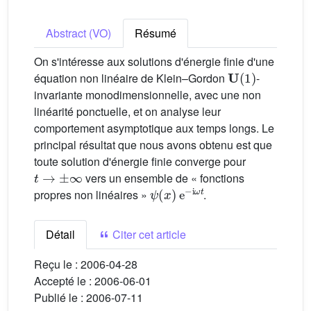
Abstract (VO)
Résumé
On s'intéresse aux solutions d'énergie finie d'une
U
(
1
)
équation non linéaire de Klein–Gordon
-
invariante monodimensionnelle, avec une non
linéarité ponctuelle, et on analyse leur
comportement asymptotique aux temps longs. Le
principal résultat que nous avons obtenu est que
toute solution d'énergie finie converge pour
t
→
±
∞
vers un ensemble de « fonctions
ψ
(
x
)
e
−
i
ω
t
propres non linéaires »
.
Détail
Citer cet article
Reçu le :
2006-04-28
Accepté le :
2006-06-01
Publié le :
2006-07-11