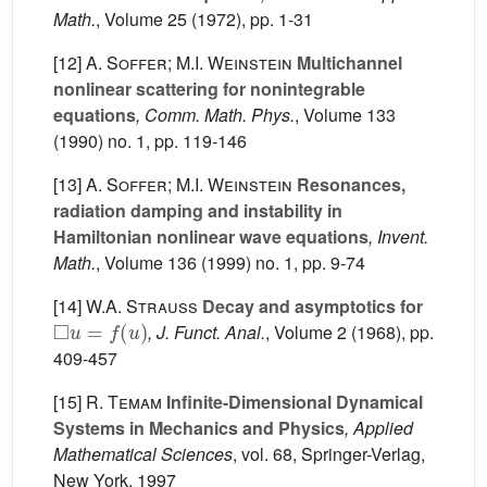
Math.
, Volume 25
(1972), pp. 1-31
[12]
A. Soffer; M.I. Weinstein
Multichannel
nonlinear scattering for nonintegrable
equations
, Comm. Math. Phys.
, Volume 133
(1990) no. 1, pp. 119-146
[13]
A. Soffer; M.I. Weinstein
Resonances,
radiation damping and instability in
Hamiltonian nonlinear wave equations
, Invent.
Math.
, Volume 136
(1999) no. 1, pp. 9-74
[14]
W.A. Strauss
Decay and asymptotics for
□
u
=
f
(
u
)
, J. Funct. Anal.
, Volume 2
(1968), pp.
409-457
[15]
R. Temam
Infinite-Dimensional Dynamical
Systems in Mechanics and Physics
, Applied
Mathematical Sciences
, vol. 68
, Springer-Verlag,
New York, 1997