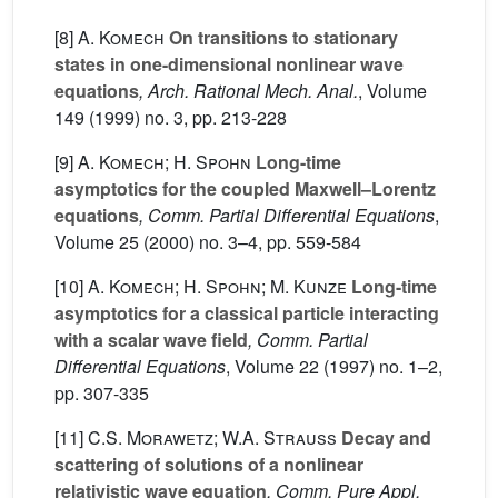
[8]
A. Komech
On transitions to stationary
states in one-dimensional nonlinear wave
equations
, Arch. Rational Mech. Anal.
, Volume
149
(1999) no. 3, pp. 213-228
[9]
A. Komech; H. Spohn
Long-time
asymptotics for the coupled Maxwell–Lorentz
equations
, Comm. Partial Differential Equations
,
Volume 25
(2000) no. 3–4, pp. 559-584
[10]
A. Komech; H. Spohn; M. Kunze
Long-time
asymptotics for a classical particle interacting
with a scalar wave field
, Comm. Partial
Differential Equations
, Volume 22
(1997) no. 1–2,
pp. 307-335
[11]
C.S. Morawetz; W.A. Strauss
Decay and
scattering of solutions of a nonlinear
relativistic wave equation
, Comm. Pure Appl.