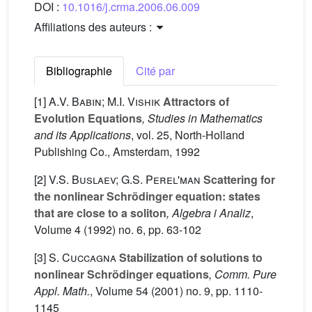
DOI :
10.1016/j.crma.2006.06.009
Affiliations des auteurs :
Bibliographie
Cité par
[1]
A.V. Babin; M.I. Vishik
Attractors of
Evolution Equations
, Studies in Mathematics
and its Applications
, vol. 25
, North-Holland
Publishing Co., Amsterdam, 1992
[2]
V.S. Buslaev; G.S. Perel'man
Scattering for
the nonlinear Schrödinger equation: states
that are close to a soliton
, Algebra i Analiz
,
Volume 4
(1992) no. 6, pp. 63-102
[3]
S. Cuccagna
Stabilization of solutions to
nonlinear Schrödinger equations
, Comm. Pure
Appl. Math.
, Volume 54
(2001) no. 9, pp. 1110-
1145