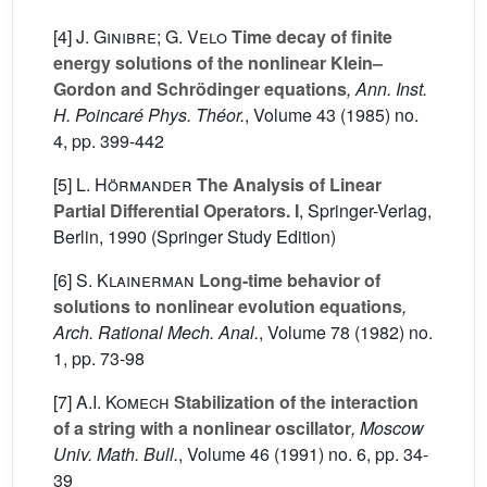
[4]
J. Ginibre; G. Velo
Time decay of finite
energy solutions of the nonlinear Klein–
Gordon and Schrödinger equations
, Ann. Inst.
H. Poincaré Phys. Théor.
, Volume 43
(1985) no.
4, pp. 399-442
[5]
L. Hörmander
The Analysis of Linear
Partial Differential Operators. I
, Springer-Verlag,
Berlin, 1990 (Springer Study Edition)
[6]
S. Klainerman
Long-time behavior of
solutions to nonlinear evolution equations
,
Arch. Rational Mech. Anal.
, Volume 78
(1982) no.
1, pp. 73-98
[7]
A.I. Komech
Stabilization of the interaction
of a string with a nonlinear oscillator
, Moscow
Univ. Math. Bull.
, Volume 46
(1991) no. 6, pp. 34-
39