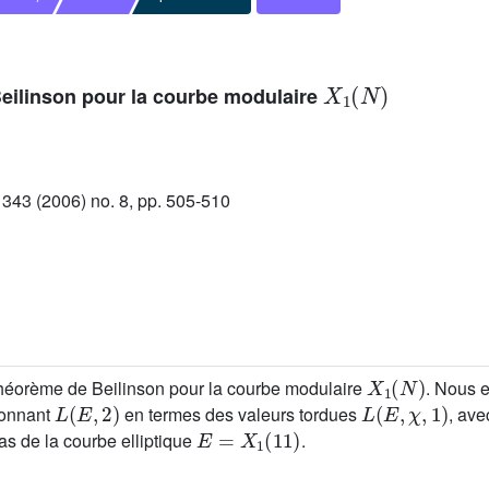
X
1
(
N
)
Beilinson pour la courbe modulaire
43 (2006) no. 8, pp. 505-510
X
1
(
N
)
théorème de Beilinson pour la courbe modulaire
. Nous e
L
(
E
,
2
)
L
(
E
,
χ
,
1
)
donnant
en termes des valeurs tordues
, av
E
=
X
1
(
11
)
as de la courbe elliptique
.