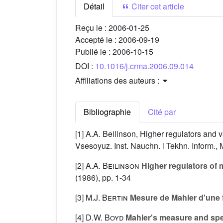
Détail
Citer cet article
Reçu le :
2006-01-25
Accepté le :
2006-09-19
Publié le :
2006-10-15
DOI :
10.1016/j.crma.2006.09.014
Affiliations des auteurs :
Bibliographie
Cité par
[1] A.A. Beilinson, Higher regulators and 
Vsesoyuz. Inst. Nauchn. i Tekhn. Inform.
[2]
A.A. Beilinson
Higher regulators of 
(1986), pp. 1-34
[3]
M.J. Bertin
Mesure de Mahler d'une 
[4]
D.W. Boyd
Mahler's measure and spe