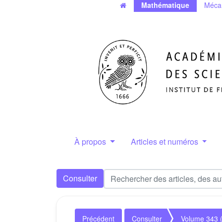
Mathématique
Méca
À propos
Articles et numéros
Consulter
Précédent
Consulter
Volume 343 