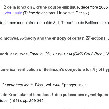
=
2
de la fonction
L
d'une courbe elliptique
, décembre 2005
2005/brunault/
(Thèse de doctorat, Université Paris 7)
e formes modulaires de poids 2 : I. Théorème de Beilinson expli
Z
n
ed motives,
K
-theory and the entropy of certain
-actions
,
modular curves
, Toronto, ON, 1993–1994
(CMS Conf. Proc.)
, 
K
2
umerical verification of Beilinson's conjecture for
of hyp
, Grundlehren Math. Wiss.
, vol. 244
, Springer, 1981
s de Kronecker et fonctions
L
des puissances symétriques d
häuser (1991), pp. 209-245