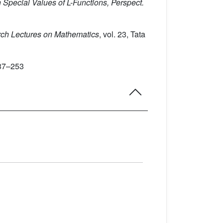
n Special Values of L-Functions, Perspect.
arch Lectures on Mathematics
, vol. 23
, Tata
237–253