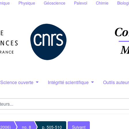
nique
Physique
Géoscience
Palevol
Chimie
Biolog
Science ouverte
Intégrité scientifique
Outils auteu
(2006)
no. 8
p. 505-510
Suivant