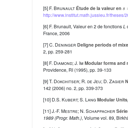
s
[5]
F. Brunault
Étude de la valeur en
http://www.institut.math.jussieu.fr/theses/
[6] F. Brunault, Valeur en 2 de fonctions
L
d
France, 2006
[7]
C. Deninger
Deligne periods of mix
2, pp. 259-281
[8]
F. Diamond; J. Im
Modular forms and 
Providence, RI (1995), pp. 39-133
[9]
T. Dokchitser; R. de Jeu; D. Zagier
N
142
(2006) no. 2, pp. 339-373
[10]
D.S. Kubert; S. Lang
Modular Units
[11]
J.-F. Mestre; N. Schappacher
Série
1989
(Progr. Math.)
, Volume vol. 89
, Birk