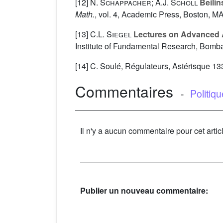
[12]
N. Schappacher; A.J. Scholl
Beilin
Math.
, vol. 4
, Academic Press, Boston, MA
[13]
C.L. Siegel
Lectures on Advanced 
Institute of Fundamental Research, Bomb
[14] C. Soulé, Régulateurs, Astérisque 1
Commentaires
-
Politiq
Il n'y a aucun commentaire pour cet artic
Publier un nouveau commentaire: