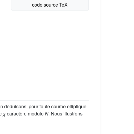
n déduisons, pour toute courbe elliptique
ec
χ
caractère modulo
N
. Nous illustrons