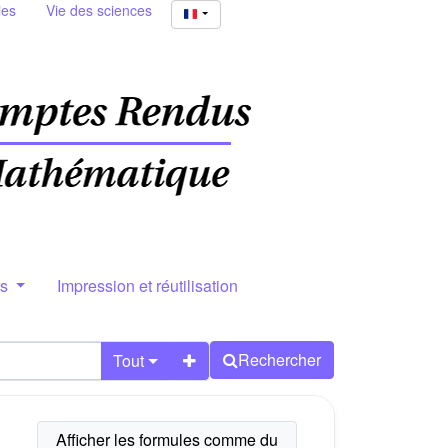
ies
Vie des sciences
rs
Impression et réutilisation
Rechercher
Tout