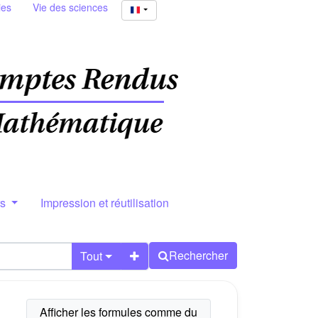
ies
Vie des sciences
rs
Impression et réutilisation
Rechercher
Tout