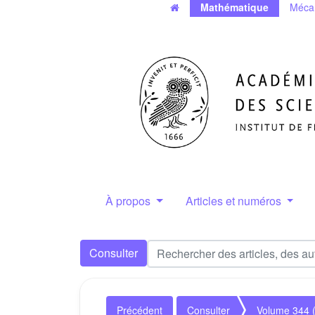
Mathématique
Méca
À propos
Articles et numéros
Consulter
Précédent
Consulter
Volume 344 