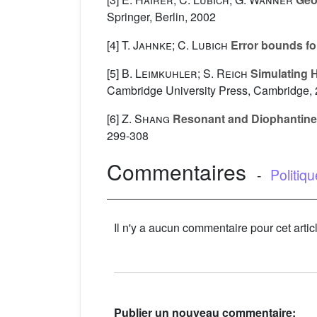
Springer, Berlin, 2002
[4]
T. Jahnke; C. Lubich
Error bounds for
[5]
B. Leimkuhler; S. Reich
Simulating 
Cambridge University Press, Cambridge,
[6]
Z. Shang
Resonant and Diophantine s
299-308
Commentaires
-
Politiq
Il n'y a aucun commentaire pour cet artic
Publier un nouveau commentaire: