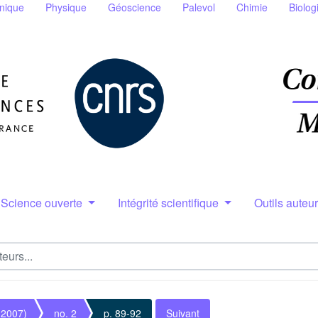
nique
Physique
Géoscience
Palevol
Chimie
Biolog
Science ouverte
Intégrité scientifique
Outils auteu
(2007)
no. 2
p. 89-92
Suivant