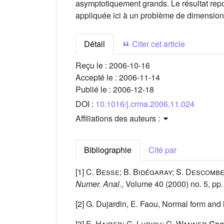
asymptotiquement grands. Le résultat repo
appliquée ici à un problème de dimension 
Détail
Citer cet article
Reçu le :
2006-10-16
Accepté le :
2006-11-14
Publié le :
2006-12-18
DOI :
10.1016/j.crma.2006.11.024
Affiliations des auteurs :
Bibliographie
Cité par
[1]
C. Besse; B. Bidégaray; S. Descomb
Numer. Anal.
, Volume 40
(2000) no. 5, pp
[2] G. Dujardin, E. Faou, Normal form and 
[3]
E. Hairer; C. Lubich; G. Wanner
Geom