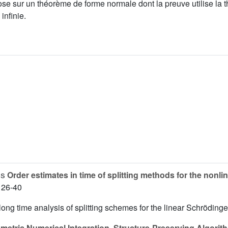
se sur un théorème de forme normale dont la preuve utilise la t
infinie.
es
Order estimates in time of splitting methods for the nonl
. 26-40
long time analysis of splitting schemes for the linear Schrödinge
etric Numerical Integration. Structure-Preserving Algorith