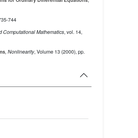
 735-744
d Computational Mathematics
, vol. 14
,
ems
, Nonlinearity
, Volume 13
(2000), pp.