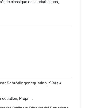
héorie classique des perturbations,
inear Schrödinger equation
, SIAM J.
r equation, Preprint
ms for Ordinary Differential Equations
,