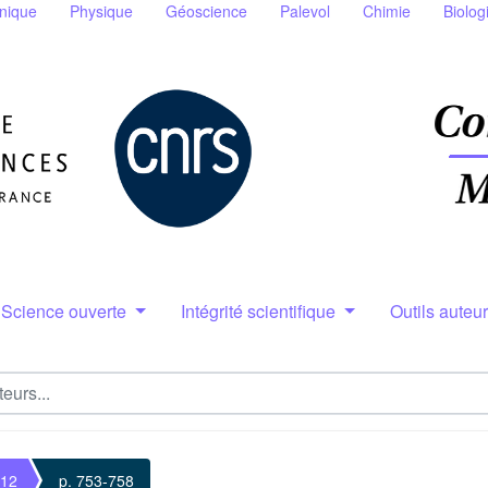
nique
Physique
Géoscience
Palevol
Chimie
Biolog
Science ouverte
Intégrité scientifique
Outils auteu
 12
p. 753-758