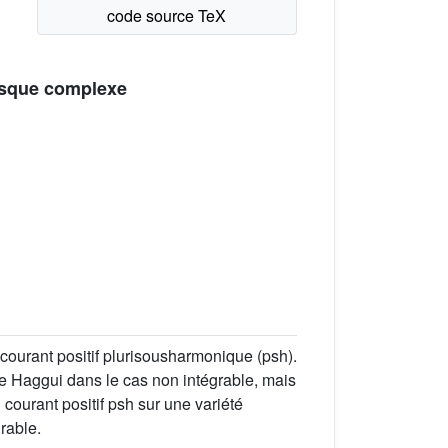
resque complexe
courant positif plurisousharmonique (psh).
 de Haggui dans le cas non intégrable, mais
ourant positif psh sur une variété
rable.