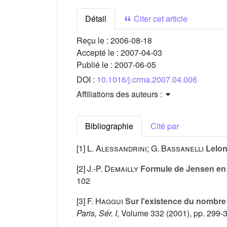
Détail
Citer cet article
Reçu le :
2006-08-18
Accepté le :
2007-04-03
Publié le :
2007-06-05
DOI :
10.1016/j.crma.2007.04.006
Affiliations des auteurs :
Bibliographie
Cité par
[1]
L. Alessandrini; G. Bassanelli
Lelon
[2]
J.-P. Demailly
Formule de Jensen en p
102
[3]
F. Haggui
Sur l'existence du nombre 
Paris, Sér. I
, Volume 332
(2001), pp. 299-