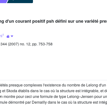
g d'un courant positif psh défini sur une variété p
1
ni
44 (2007) no. 12, pp. 753-758
ariétés presque complexes l'existence du nombre de Lelong d'un 
g et Skoda établis dans le cas où la structure est intégrable, et
On montre pour ceci une formule de type Lelong–Jensen pour un c
ule démontré par Demailly dans le cas où la structure est intég