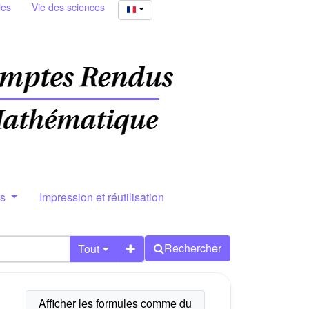
ies
Vie des sciences
rs
Impression et réutilisation
Rechercher
Tout