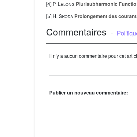
[4]
P. Lelong
Plurisubharmonic Function
[5]
H. Skoda
Prolongement des courants 
Commentaires
-
Politiq
Il n'y a aucun commentaire pour cet artic
Publier un nouveau commentaire: