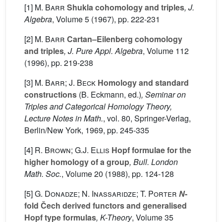
[1]
M. Barr
Shukla cohomology and triples
, J.
Algebra
, Volume 5
(1967), pp. 222-231
[2]
M. Barr
Cartan–Eilenberg cohomology
and triples
, J. Pure Appl. Algebra
, Volume 112
(1996), pp. 219-238
[3]
M. Barr; J. Beck
Homology and standard
constructions
(B. Eckmann, ed.)
, Seminar on
Triples and Categorical Homology Theory,
Lecture Notes in Math.
, vol. 80
, Springer-Verlag,
Berlin/New York, 1969, pp. 245-335
[4]
R. Brown; G.J. Ellis
Hopf formulae for the
higher homology of a group
, Bull. London
Math. Soc.
, Volume 20
(1988), pp. 124-128
[5]
G. Donadze; N. Inassaridze; T. Porter
N
-
fold Čech derived functors and generalised
Hopf type formulas
,
K
-Theory
, Volume 35