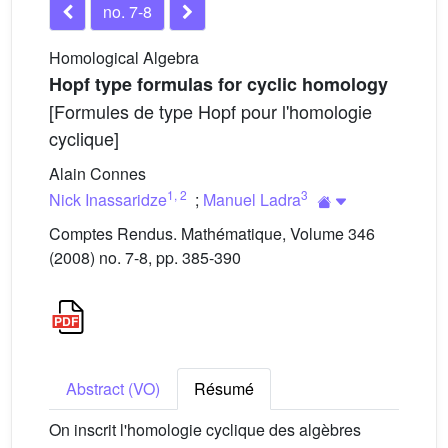
no. 7-8
Homological Algebra
Hopf type formulas for cyclic homology
[Formules de type Hopf pour l'homologie
cyclique]
Alain Connes
1
,
2
3
Nick Inassaridze
;
Manuel Ladra
Comptes Rendus. Mathématique, Volume 346
(2008) no. 7-8, pp. 385-390
Abstract (VO)
Résumé
On inscrit l'homologie cyclique des algèbres