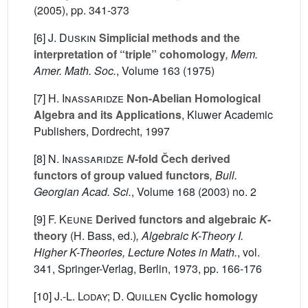
(2005), pp. 341-373
[6]
J. Duskin
Simplicial methods and the
interpretation of “triple” cohomology
, Mem.
Amer. Math. Soc.
, Volume 163
(1975)
[7]
H. Inassaridze
Non-Abelian Homological
Algebra and its Applications
, Kluwer Academic
Publishers, Dordrecht, 1997
[8]
N. Inassaridze
N
-fold Čech derived
functors of group valued functors
, Bull.
Georgian Acad. Sci.
, Volume 168
(2003) no. 2
[9]
F. Keune
Derived functors and algebraic
K
-
theory
(H. Bass, ed.)
, Algebraic K-Theory I.
Higher K-Theories, Lecture Notes in Math.
, vol.
341
, Springer-Verlag, Berlin, 1973, pp. 166-176
[10]
J.-L. Loday; D. Quillen
Cyclic homology