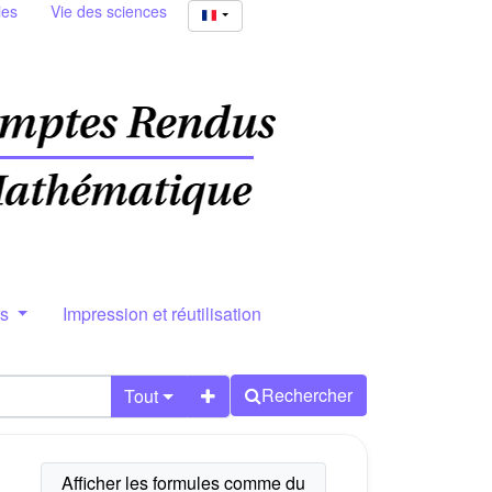
ies
Vie des sciences
rs
Impression et réutilisation
Rechercher
Tout