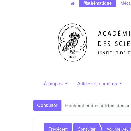
Mathématique
Méca
À propos
Articles et numéros
Consulter
Précédent
Consulter
Volume 346 