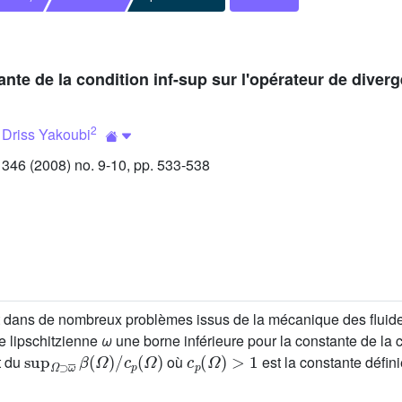
ante de la condition inf-sup sur l'opérateur de diver
2
;
Driss Yakoubi
46 (2008) no. 9-10, pp. 533-538
nt dans de nombreux problèmes issus de la mécanique des fluides
e lipschitzienne
ω
une borne inférieure pour la constante de la 
sup
Ω
⊃
ω
¯
β
(
Ω
)
/
c
p
(
Ω
)
c
p
(
Ω
)
>
1
t du
où
est la constante défin