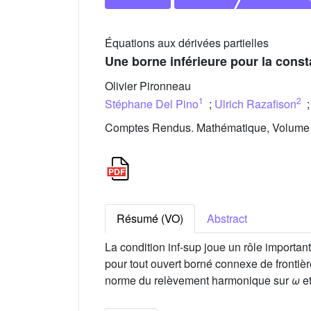
Équations aux dérivées partielles
Une borne inférieure pour la const
Olivier Pironneau
1
2
Stéphane Del Pino
;
Ulrich Razafison
Comptes Rendus. Mathématique, Volume 3
Résumé (VO)
Abstract
La condition inf-sup joue un rôle importa
pour tout ouvert borné connexe de frontièr
norme du relèvement harmonique sur
ω
e