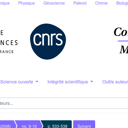
nique
Physique
Géoscience
Palevol
Chimie
Biolog
Science ouverte
Intégrité scientifique
Outils auteu
(2008)
no. 9-10
p. 533-538
Suivant