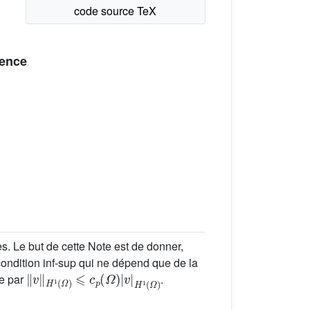
gence
. Le but de cette Note est de donner,
condition inf-sup qui ne dépend que de la
‖
v
‖
H
1
(
Ω
)
⩽
c
p
(
Ω
)
|
v
|
H
1
(
Ω
)
ie par
.