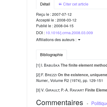
Détail
Citer cet article
Reçu le :
2007-07-12
Accepté le :
2008-03-12
Publié le :
2008-04-15
DOI :
10.1016/j.crma.2008.03.009
Affiliations des auteurs :
Bibliographie
[1]
I. Babuška
The finite element method
[2]
F. Brezzi
On the existence, uniquene
Numer.
, Volume R2
(1974), pp. 129-151
[3]
V. Girault; P.-A. Raviart
Finite Elem
Commentaires
-
Politiq