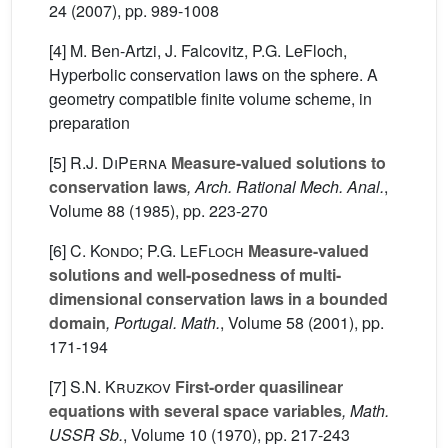
24
(2007), pp. 989-1008
[4] M. Ben-Artzi, J. Falcovitz, P.G. LeFloch,
Hyperbolic conservation laws on the sphere. A
geometry compatible finite volume scheme, in
preparation
[5]
R.J. DiPerna
Measure-valued solutions to
conservation laws
, Arch. Rational Mech. Anal.
,
Volume 88
(1985), pp. 223-270
[6]
C. Kondo; P.G. LeFloch
Measure-valued
solutions and well-posedness of multi-
dimensional conservation laws in a bounded
domain
, Portugal. Math.
, Volume 58
(2001), pp.
171-194
[7]
S.N. Kruzkov
First-order quasilinear
equations with several space variables
, Math.
USSR Sb.
, Volume 10
(1970), pp. 217-243