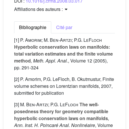
DOI :
10.1016/j.crma.2008.03.017
Affiliations des auteurs :
Bibliographie
Cité par
[1]
P. Amorim; M. Ben-Artzi; P.G. LeFloch
Hyperbolic conservation laws on manifolds:
total variation estimates and the finite volume
method
, Meth. Appl. Anal.
, Volume 12
(2005),
pp. 291-324
[2] P. Amorim, P.G. LeFloch, B. Okutmustur, Finite
volume schemes on Lorentzian manifolds, 2007,
submitted for publication
[3]
M. Ben-Artzi; P.G. LeFloch
The well-
posedness theory for geometry compatible
hyperbolic conservation laws on manifolds
,
Ann. Inst. H. Poincaré Anal. Nonlinéaire
, Volume