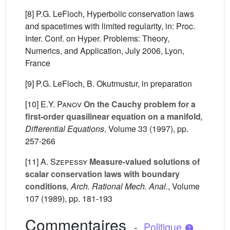
[8] P.G. LeFloch, Hyperbolic conservation laws
and spacetimes with limited regularity, in: Proc.
Inter. Conf. on Hyper. Problems: Theory,
Numerics, and Application, July 2006, Lyon,
France
[9] P.G. LeFloch, B. Okutmustur, in preparation
[10]
E.Y. Panov
On the Cauchy problem for a
first-order quasilinear equation on a manifold
,
Differential Equations
, Volume 33
(1997), pp.
257-266
[11]
A. Szepessy
Measure-valued solutions of
scalar conservation laws with boundary
conditions
, Arch. Rational Mech. Anal.
, Volume
107
(1989), pp. 181-193
Commentaires
-
Politique