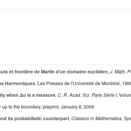
uts et frontière de Martin d'un domaine euclidien
, J. Math. 
ns Harmoniques
, Les Presses de l'Université de Montréal, 196
lity when
Δu
is a measure
, C. R. Acad. Sci. Paris Série I
, Volu
y up to the boundary, preprint, January 8, 2008
and its probabilistic counterpart
, Classics in Mathematics
, Sp