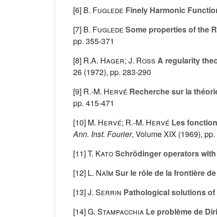
[6]
B. Fuglede
Finely Harmonic Functio
[7]
B. Fuglede
Some properties of the R
pp. 355-371
[8]
R.A. Hager; J. Ross
A regularity the
26
(1972), pp. 283-290
[9]
R.-M. Hervé
Recherche sur la théori
pp. 415-471
[10]
M. Hervé; R.-M. Hervé
Les fonction
Ann. Inst. Fourier
, Volume XIX
(1969), pp.
[11]
T. Kato
Schrödinger operators with 
[12]
L. Naïm
Sur le rôle de la frontière d
[13]
J. Serrin
Pathological solutions of e
[14]
G. Stampacchia
Le problème de Diri