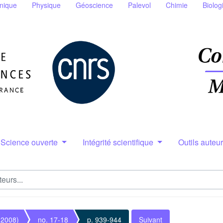
nique
Physique
Géoscience
Palevol
Chimie
Biolog
Science ouverte
Intégrité scientifique
Outils auteu
(2008)
no. 17-18
p. 939-944
Suivant