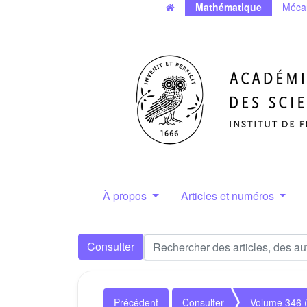
Mathématique
Méca
À propos
Articles et numéros
Consulter
Précédent
Consulter
Volume 346 