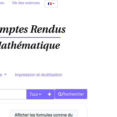
ies
Vie des sciences
rs
Impression et réutilisation
Rechercher
Tout