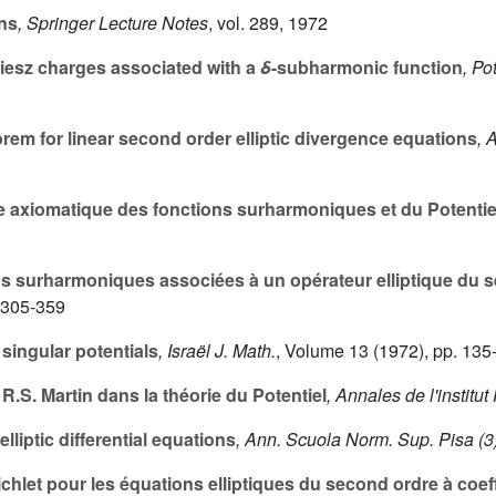
ns
, Springer Lecture Notes
, vol. 289
, 1972
iesz charges associated with a
δ
-subharmonic function
, Po
orem for linear second order elliptic divergence equations
, 
e axiomatique des fonctions surharmoniques et du Potentie
s surharmoniques associées à un opérateur elliptique du s
 305-359
singular potentials
, Israël J. Math.
, Volume 13
(1972), pp. 135
e R.S. Martin dans la théorie du Potentiel
, Annales de l'institut
lliptic differential equations
, Ann. Scuola Norm. Sup. Pisa (3
chlet pour les équations elliptiques du second ordre à coef