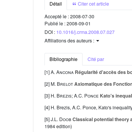
Détail
Citer cet article
Accepté le :
2008-07-30
Publié le :
2008-09-01
DOI :
10.1016/j.crma.2008.07.027
Affiliations des auteurs :
Bibliographie
Cité par
[1]
A. Ancona
Régularité d'accès des bo
[2]
M. Brelot
Axiomatique des Fonctio
[3]
H. Brezis; A.C. Ponce
Kato's inequa
[4] H. Brezis, A.C. Ponce, Kato's inequalit
[5]
J.L. Doob
Classical potential theory 
1984 edition)