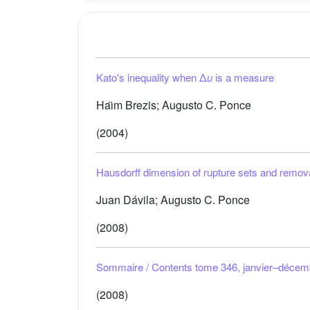
Kato's inequality when Δ
u
is a measure
Haı̈m Brezis; Augusto C. Ponce
(2004)
Hausdorff dimension of rupture sets and remova
Juan Dávila; Augusto C. Ponce
(2008)
Sommaire / Contents tome 346, janvier–décem
(2008)