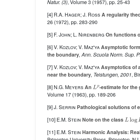
Natur. (3)
, Volume 3
(1957), pp. 25-43
[4]
R.A. Hager; J. Ross
A regularity the
26
(1972), pp. 283-290
[5]
F. John; L. Nirenberg
On functions o
[6]
V. Kozlov; V. Maz'ya
Asymptotic formul
the boundary
, Ann. Scuola Norm. Sup. Pi
[7]
V. Kozlov; V. Maz'ya
Asymptotics of a 
near the boundary
, Teistungen, 2001
, B
L
p
[8]
N.G. Meyers
An
-estimate for the
Volume 17
(1963), pp. 189-206
[9]
J. Serrin
Pathological solutions of el
L
log
[10]
E.M. Stein
Note on the class
[11]
E.M. Stein
Harmonic Analysis: Real-
Princeton University Press, Princeton, NJ