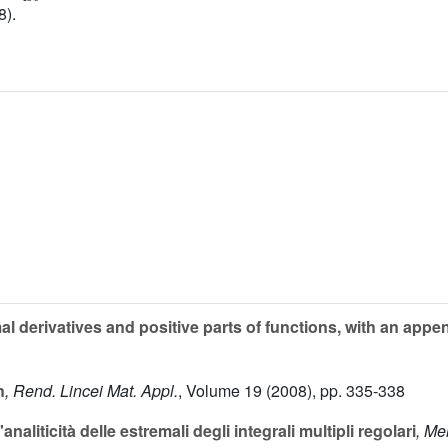
8).
al derivatives and positive parts of functions, with an appe
n
, Rend. Lincei Mat. Appl.
, Volume 19
(2008), pp. 335-338
'analiticità delle estremali degli integrali multipli regolari
, Me