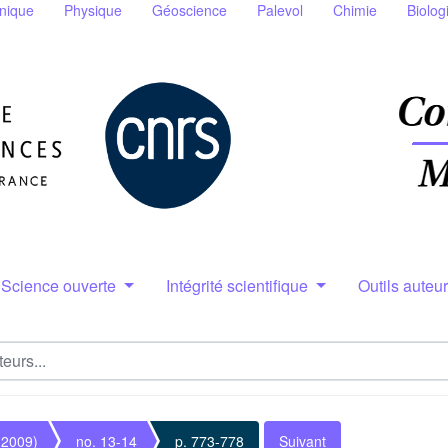
nique
Physique
Géoscience
Palevol
Chimie
Biolog
Science ouverte
Intégrité scientifique
Outils auteu
(2009)
no. 13-14
p. 773-778
Suivant