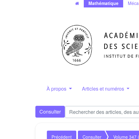
Mathématique
Méca
À propos
Articles et numéros
Consulter
Précédent
Consulter
Volume 347 