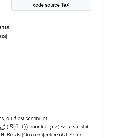
ents
us]
ns, où
A
est continu et
loc
1
,
p
(
B
(
0
,
1
)
)
p
<
∞
pour tout
,
u
satisfait
. Brezis (On a conjecture of J. Serrin,