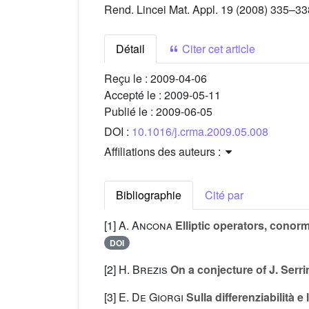
Rend. Lincei Mat. Appl. 19 (2008) 335–33
Détail
Citer cet article
Reçu le :
2009-04-06
Accepté le :
2009-05-11
Publié le :
2009-06-05
DOI :
10.1016/j.crma.2009.05.008
Affiliations des auteurs :
Bibliographie
Cité par
[1]
A. Ancona
Elliptic operators, conorm
DOI
[2]
H. Brezis
On a conjecture of J. Serri
[3]
E. De Giorgi
Sulla differenziabilità e l