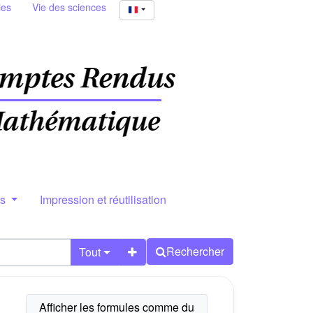
ies
Vie des sciences
rs
Impression et réutilisation
Rechercher
Tout