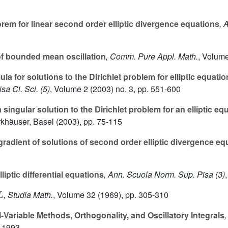
orem for linear second order elliptic divergence equations
, 
f bounded mean oscillation
, Comm. Pure Appl. Math.
, Volum
a for solutions to the Dirichlet problem for elliptic equati
sa Cl. Sci. (5)
, Volume 2
(2003) no. 3, pp. 551-600
singular solution to the Dirichlet problem for an elliptic e
irkhäuser, Basel (2003), pp. 75-115
 gradient of solutions of second order elliptic divergence e
liptic differential equations
, Ann. Scuola Norm. Sup. Pisa (3)
L
, Studia Math.
, Volume 32
(1969), pp. 305-310
Variable Methods, Orthogonality, and Oscillatory Integrals
, 1993