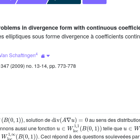
 problems in divergence form with continuous coeffici
 elliptiques sous forme divergence à coefficients contin
4
Van Schaftingen
47 (2009) no. 13-14, pp. 773-778
1
,
1
(
B
(
0
,
1
)
)
div
(
A
∇
u
)
=
0
, solution de
au sens des distributio
u
∈
W
loc
1
,
1
(
B
(
0
,
1
)
)
u
∈
W
onnons aussi une fonction
telle que
W
loc
1
,
∞
(
B
(
0
,
1
)
)
. Ceci répond à des questions souleveées par H