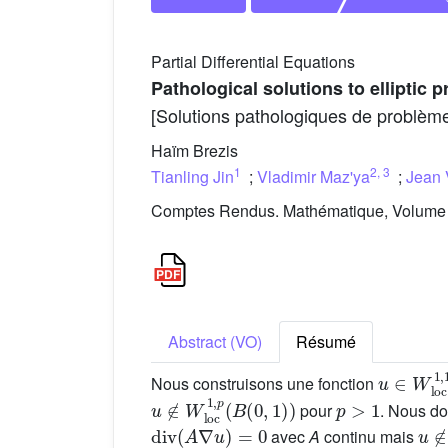
Partial Differential Equations
Pathological solutions to elliptic
[Solutions pathologiques de problèmes
Haïm Brezis
1
2
,
3
Tianling Jin
;
Vladimir Maz'ya
;
Jean 
Comptes Rendus. Mathématique, Volume 3
Abstract (VO)
Résumé
u
∈
W
loc
Nous construisons une fonction
u
∉
W
loc
1
,
p
(
B
(
0
,
1
)
)
p
>
1
pour
. Nous d
div
(
A
∇
u
)
=
0
u
∉
avec
A
continu mais