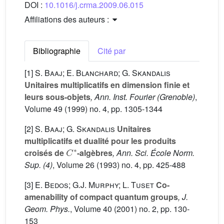
DOI :
10.1016/j.crma.2009.06.015
Affiliations des auteurs :
Bibliographie
Cité par
[1]
S. Baaj; E. Blanchard; G. Skandalis
Unitaires multiplicatifs en dimension finie et
leurs sous-objets
, Ann. Inst. Fourier (Grenoble)
,
Volume 49
(1999) no. 4, pp. 1305-1344
[2]
S. Baaj; G. Skandalis
Unitaires
multiplicatifs et dualité pour les produits
C
∗
croisés de
-algèbres
, Ann. Sci. École Norm.
Sup. (4)
, Volume 26
(1993) no. 4, pp. 425-488
[3]
E. Bedos; G.J. Murphy; L. Tuset
Co-
amenability of compact quantum groups
, J.
Geom. Phys.
, Volume 40
(2001) no. 2, pp. 130-
153