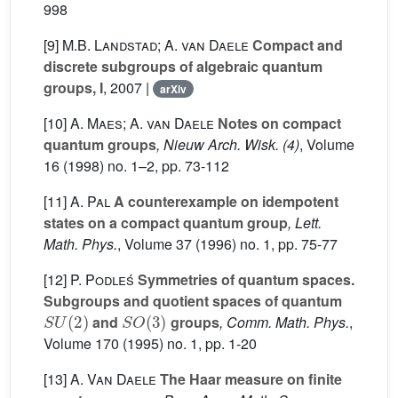
998
[9]
M.B. Landstad; A. van Daele
Compact and
discrete subgroups of algebraic quantum
groups, I
, 2007 |
arXiv
[10]
A. Maes; A. van Daele
Notes on compact
quantum groups
, Nieuw Arch. Wisk. (4)
, Volume
16
(1998) no. 1–2, pp. 73-112
[11]
A. Pal
A counterexample on idempotent
states on a compact quantum group
, Lett.
Math. Phys.
, Volume 37
(1996) no. 1, pp. 75-77
[12]
P. Podleś
Symmetries of quantum spaces.
Subgroups and quotient spaces of quantum
SU
(
2
)
SO
(
3
)
and
groups
, Comm. Math. Phys.
,
Volume 170
(1995) no. 1, pp. 1-20
[13]
A. Van Daele
The Haar measure on finite