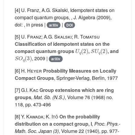
[4] U. Franz, A.G. Skalski, Idempotent states on
compact quantum groups, , J. Algebra (2009),
doi: , in press |
|
arXiv
DOI
[5]
U. Franz; A.G. Skalski; R. Tomatsu
Classification of idempotent states on the
U
q
(
2
)
SU
q
(
2
)
compact quantum groups
,
, and
SO
q
(
3
)
, 2009 |
arXiv
[6]
H. Heyer
Probability Measures on Locally
Compact Groups
, Springer-Verlag, Berlin, 1977
[7]
G.I. Kac
Group extensions which are ring
groups
, Mat. Sb. (N.S.)
, Volume 76
(1968) no.
118, pp. 473-496
[8]
Y. Kawada; K. Itô
On the probability
distribution on a compact group, I
, Proc. Phys.-
Math. Soc. Japan (3)
, Volume 22
(1940), pp. 977-