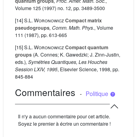
quantum groups
, Proc. Amer. Math. Soc.
,
Volume 125
(1997) no. 12, pp. 3489-3500
[14]
S.L. Woronowicz
Compact matrix
pseudogroups
, Comm. Math. Phys.
, Volume
111
(1987), pp. 613-665
[15]
S.L. Woronowicz
Compact quantum
groups
(A. Connes; K. Gawedzki; J. Zinn-Justin,
eds.)
, Symétries Quantiques, Les Houches
Session LXIV, 1995
, Elsevier Science, 1998, pp.
845-884
Commentaires
-
Politique
Il n'y a aucun commentaire pour cet article.
Soyez le premier à écrire un commentaire !