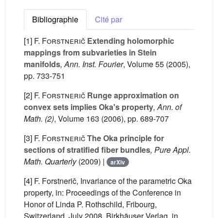
Bibliographie
Cité par
[1]
F. Forstnerič
Extending holomorphic
mappings from subvarieties in Stein
manifolds
, Ann. Inst. Fourier
, Volume 55
(2005),
pp. 733-751
[2]
F. Forstnerič
Runge approximation on
convex sets implies Oka's property
, Ann. of
Math. (2)
, Volume 163
(2006), pp. 689-707
[3]
F. Forstnerič
The Oka principle for
sections of stratified fiber bundles
, Pure Appl.
Math. Quarterly
(2009) |
arXiv
[4] F. Forstnerič, Invariance of the parametric Oka
property, in: Proceedings of the Conference in
Honor of Linda P. Rothschild, Fribourg,
Switzerland, July 2008, Birkhäuser Verlag, in