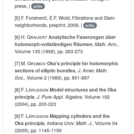
press, |
arXiv
[5] F. Forstnerič, E.F. Wold, Fibrations and Stein
neighborhoods, preprint, 2009, |
arXiv
[6]
H. Grauert
Analytische Faserungen über
holomorph-vollständigen Räumen
, Math. Ann.
,
Volume 135
(1958), pp. 263-273
[7]
M. Gromov
Oka's principle for holomorphic
sections of elliptic bundles
, J. Amer. Math.
Soc.
, Volume 2
(1989), pp. 851-897
[8]
F. Lárusson
Model structures and the Oka
principle
, J. Pure Appl. Algebra
, Volume 192
(2004), pp. 203-223
[9]
F. Lárusson
Mapping cylinders and the
Oka principle
, Indiana Univ. Math. J.
, Volume 54
(2005), pp. 1145-1159