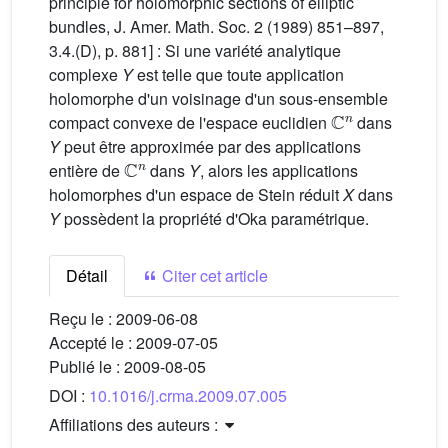
principle for holomorphic sections of elliptic
bundles, J. Amer. Math. Soc. 2 (1989) 851–897,
3.4.(D), p. 881] : Si une variété analytique
complexe
Y
est telle que toute application
holomorphe d'un voisinage d'un sous-ensemble
C
n
compact convexe de l'espace euclidien
dans
Y
peut être approximée par des applications
C
n
entière de
dans
Y
, alors les applications
holomorphes d'un espace de Stein réduit
X
dans
Y
possèdent la propriété d'Oka paramétrique.
Détail
Citer cet article
Reçu le :
2009-06-08
Accepté le :
2009-07-05
Publié le :
2009-08-05
DOI :
10.1016/j.crma.2009.07.005
Affiliations des auteurs :