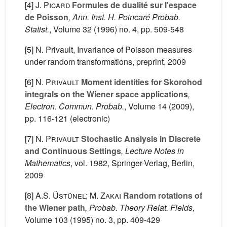
[4]
J. Picard
Formules de dualité sur l'espace
de Poisson
, Ann. Inst. H. Poincaré Probab.
Statist.
, Volume 32
(1996) no. 4, pp. 509-548
[5] N. Privault, Invariance of Poisson measures
under random transformations, preprint, 2009
[6]
N. Privault
Moment identities for Skorohod
integrals on the Wiener space applications
,
Electron. Commun. Probab.
, Volume 14
(2009),
pp. 116-121 (electronic)
[7]
N. Privault
Stochastic Analysis in Discrete
and Continuous Settings
, Lecture Notes in
Mathematics
, vol. 1982
, Springer-Verlag, Berlin,
2009
[8]
A.S. Üstünel; M. Zakai
Random rotations of
the Wiener path
, Probab. Theory Relat. Fields
,
Volume 103
(1995) no. 3, pp. 409-429