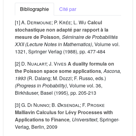
Bibliographie
Cité par
[1]
A. Dermoune; P. Krée; L. Wu
Calcul
stochastique non adapté par rapport à la
mesure de Poisson
, Séminaire de Probabilités
XXII
(Lecture Notes in Mathematics)
, Volume vol.
1321
, Springer Verlag (1988), pp. 477-484
[2]
D. Nualart; J. Vives
A duality formula on
the Poisson space some applications
, Ascona,
1993
(R. Dalang; M. Dozzi; F. Russo, eds.)
(Progress in Probability)
, Volume vol. 36
,
Birkhäuser, Basel (1995), pp. 205-213
[3]
G. Di Nunno; B. Øksendal; F. Proske
Malliavin Calculus for Lévy Processes with
Applications to Finance
, Universitext
, Springer-
Verlag, Berlin, 2009