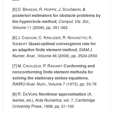
[5]
D. Braess; R. Hoppe; J. Schöberl
A
posteriori estimators for obstacle problems by
the hypercircle method
, Comput. Vis. Sci.
,
Volume 11
(2008), pp. 351-362
[6]
J. Cascon; C. Kreuzer; R. Nochetto; K.
Siebert
Quasi-optimal convergence rate for
an adaptive finite element method
, SIAM J.
Numer. Anal.
, Volume 46
(2008), pp. 2524-2550
[7]
M. Crouzeix; P. Raviart
Conforming and
nonconforming finite element methods for
solving the stationary stokes equations
,
RAIRO Anal. Num.
, Volume 7
(1973), pp. 33-76
[8]
R. DeVore
Nonlinear approximation
(A.
Iserles, ed.)
, Acta Numerica
, vol. 7
, Cambridge
University Press, 1998, pp. 51-150