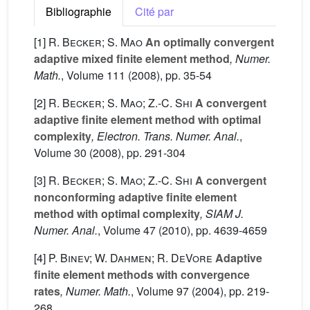
Bibliographie
Cité par
[1]
R. Becker; S. Mao
An optimally convergent
adaptive mixed finite element method
, Numer.
Math.
, Volume 111
(2008), pp. 35-54
[2]
R. Becker; S. Mao; Z.-C. Shi
A convergent
adaptive finite element method with optimal
complexity
, Electron. Trans. Numer. Anal.
,
Volume 30
(2008), pp. 291-304
[3]
R. Becker; S. Mao; Z.-C. Shi
A convergent
nonconforming adaptive finite element
method with optimal complexity
, SIAM J.
Numer. Anal.
, Volume 47
(2010), pp. 4639-4659
[4]
P. Binev; W. Dahmen; R. DeVore
Adaptive
finite element methods with convergence
rates
, Numer. Math.
, Volume 97
(2004), pp. 219-
268