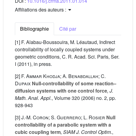
DOI :
10.1016/j.crma.2011.01.014
Affiliations des auteurs :
Bibliographie
Cité par
[1] F. Alabau-Boussouira, M. Léautaud, Indirect
controllability of locally coupled systems under
geometric conditions, C. R. Acad. Sci. Paris, Ser.
I (2011), in press.
[2]
F. Ammar Khodja; A. Benabdallah; C.
Dupaix
Null-controllability of some reaction–
diffusion systems with one control force
, J.
Math. Anal. Appl.
, Volume 320
(2006) no. 2, pp.
928-943
[3]
J.-M. Coron; S. Guerrero; L. Rosier
Null
controllability of a parabolic system with a
cubic coupling term
, SIAM J. Control Optim.
,