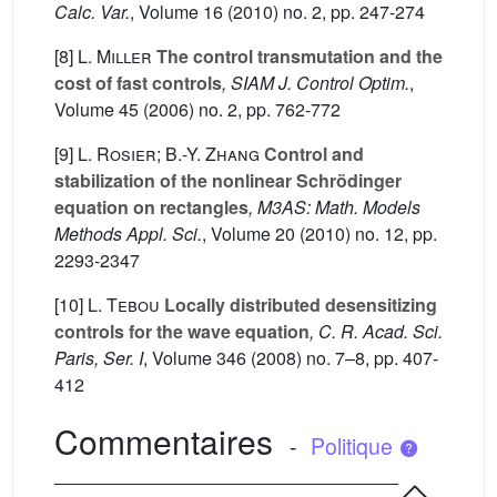
Calc. Var.
, Volume 16
(2010) no. 2, pp. 247-274
[8]
L. Miller
The control transmutation and the
cost of fast controls
, SIAM J. Control Optim.
,
Volume 45
(2006) no. 2, pp. 762-772
[9]
L. Rosier; B.-Y. Zhang
Control and
stabilization of the nonlinear Schrödinger
equation on rectangles
, M3AS: Math. Models
Methods Appl. Sci.
, Volume 20
(2010) no. 12, pp.
2293-2347
[10]
L. Tebou
Locally distributed desensitizing
controls for the wave equation
, C. R. Acad. Sci.
Paris, Ser. I
, Volume 346
(2008) no. 7–8, pp. 407-
412
Commentaires
-
Politique