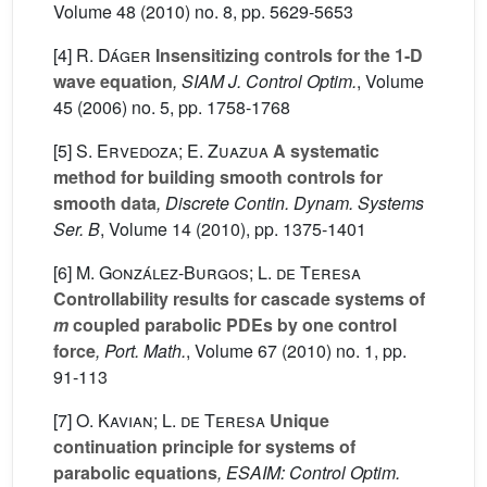
Volume 48
(2010) no. 8, pp. 5629-5653
[4]
R. Dáger
Insensitizing controls for the 1-D
wave equation
, SIAM J. Control Optim.
, Volume
45
(2006) no. 5, pp. 1758-1768
[5]
S. Ervedoza; E. Zuazua
A systematic
method for building smooth controls for
smooth data
, Discrete Contin. Dynam. Systems
Ser. B
, Volume 14
(2010), pp. 1375-1401
[6]
M. González-Burgos; L. de Teresa
Controllability results for cascade systems of
m
coupled parabolic PDEs by one control
force
, Port. Math.
, Volume 67
(2010) no. 1, pp.
91-113
[7]
O. Kavian; L. de Teresa
Unique
continuation principle for systems of
parabolic equations
, ESAIM: Control Optim.