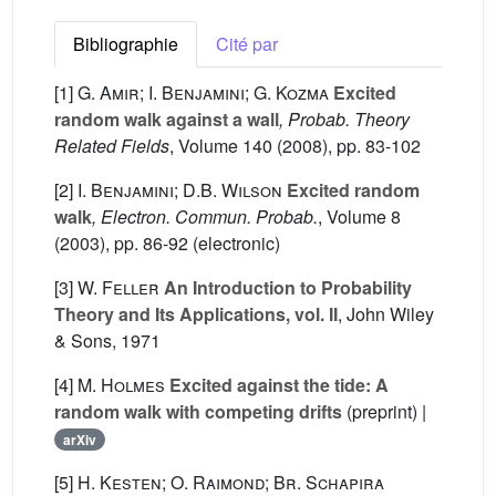
Bibliographie
Cité par
[1]
G. Amir; I. Benjamini; G. Kozma
Excited
random walk against a wall
, Probab. Theory
Related Fields
, Volume 140
(2008), pp. 83-102
[2]
I. Benjamini; D.B. Wilson
Excited random
walk
, Electron. Commun. Probab.
, Volume 8
(2003), pp. 86-92 (electronic)
[3]
W. Feller
An Introduction to Probability
Theory and Its Applications, vol. II
, John Wiley
& Sons, 1971
[4]
M. Holmes
Excited against the tide: A
random walk with competing drifts
(preprint) |
arXiv
[5]
H. Kesten; O. Raimond; Br. Schapira