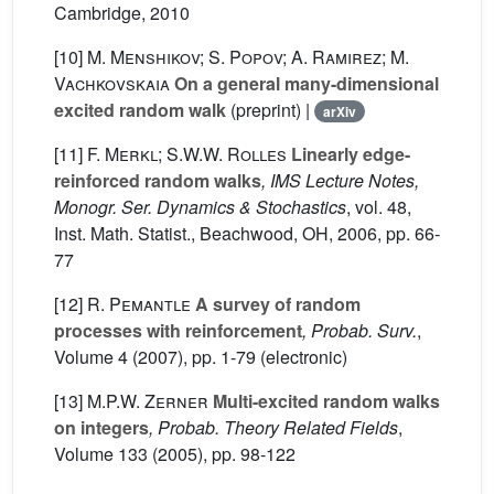
Cambridge, 2010
[10]
M. Menshikov; S. Popov; A. Ramirez; M.
Vachkovskaia
On a general many-dimensional
excited random walk
(preprint) |
arXiv
[11]
F. Merkl; S.W.W. Rolles
Linearly edge-
reinforced random walks
, IMS Lecture Notes,
Monogr. Ser. Dynamics & Stochastics
, vol. 48
,
Inst. Math. Statist., Beachwood, OH, 2006, pp. 66-
77
[12]
R. Pemantle
A survey of random
processes with reinforcement
, Probab. Surv.
,
Volume 4
(2007), pp. 1-79 (electronic)
[13]
M.P.W. Zerner
Multi-excited random walks
on integers
, Probab. Theory Related Fields
,
Volume 133
(2005), pp. 98-122