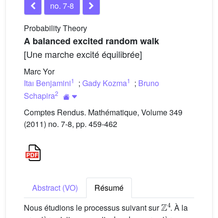
no. 7-8
Probability Theory
A balanced excited random walk
[Une marche excité équilibrée]
Marc Yor
1
1
Itaı Benjamini
;
Gady Kozma
;
Bruno
2
Schapira
Comptes Rendus. Mathématique, Volume 349
(2011) no. 7-8, pp. 459-462
Abstract (VO)
Résumé
Z
4
Nous étudions le processus suivant sur
. À la