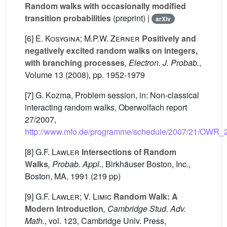
Random walks with occasionally modified
transition probabilities
(preprint) |
arXiv
[6]
E. Kosygina; M.P.W. Zerner
Positively and
negatively excited random walks on integers,
with branching processes
, Electron. J. Probab.
,
Volume 13
(2008), pp. 1952-1979
[7] G. Kozma, Problem session, in: Non-classical
interacting random walks, Oberwolfach report
27/2007,
http://www.mfo.de/programme/schedule/2007/21/OWR_
[8]
G.F. Lawler
Intersections of Random
Walks
, Probab. Appl.
, Birkhäuser Boston, Inc.,
Boston, MA, 1991 (219 pp)
[9]
G.F. Lawler; V. Limic
Random Walk: A
Modern Introduction
, Cambridge Stud. Adv.
Math.
, vol. 123
, Cambridge Univ. Press,