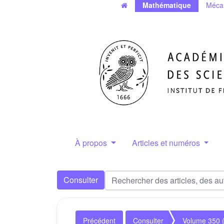
Mathématique
Méca
À propos
Articles et numéros
Consulter
Précédent
Consulter
Volume 350 