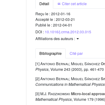
Détail
Citer cet article
Reçu le :
2012-01-16
Accepté le :
2012-03-21
Publié le :
2012-04-01
DOI :
10.1016/j.crma.2012.03.015
Affiliations des auteurs :
Bibliographie
Cité par
[1]
Antonio Bernal; Miguel Sánchez
On
Physics
, Volume 243
(2003), pp. 461-470
[2]
Antonio Bernal; Miguel Sánchez
Sm
Communications in Mathematical Physics
[3]
M.J. Radzikowski
Micro-local approa
Mathematical Physics
, Volume 179
(1996)