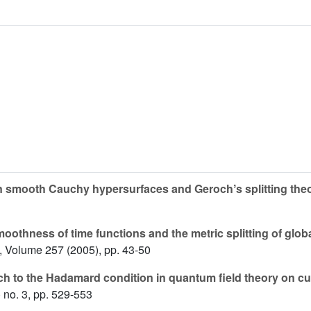
 smooth Cauchy hypersurfaces and Gerochʼs splitting th
oothness of time functions and the metric splitting of glob
, Volume 257
(2005), pp. 43-50
ch to the Hadamard condition in quantum field theory on c
 no. 3, pp. 529-553