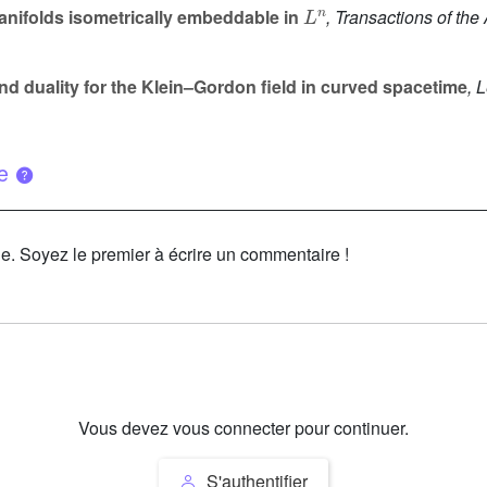
L
n
nifolds isometrically embeddable in
, Transactions of th
 and duality for the Klein–Gordon field in curved spacetime
, 
ue
le. Soyez le premier à écrire un commentaire !
Vous devez vous connecter pour continuer.
S'authentifier