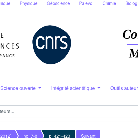
nique
Physique
Géoscience
Palevol
Chimie
Biolog
Science ouverte
Intégrité scientifique
Outils auteu
(2012)
no. 7-8
p. 421-423
Suivant