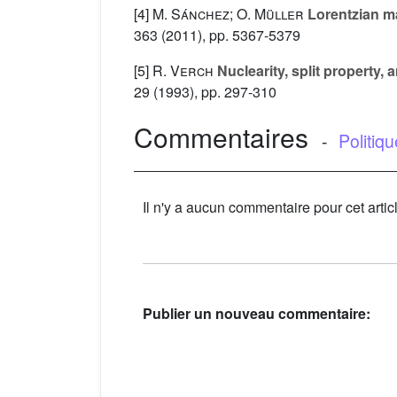
[4]
M. Sánchez; O. Müller
Lorentzian ma
363
(2011), pp. 5367-5379
[5]
R. Verch
Nuclearity, split property,
29
(1993), pp. 297-310
Commentaires
-
Politiq
Il n'y a aucun commentaire pour cet artic
Publier un nouveau commentaire: