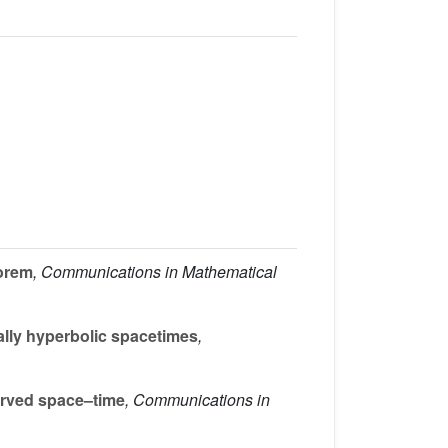
eorem
, Communications in Mathematical
ally hyperbolic spacetimes
,
urved space–time
, Communications in