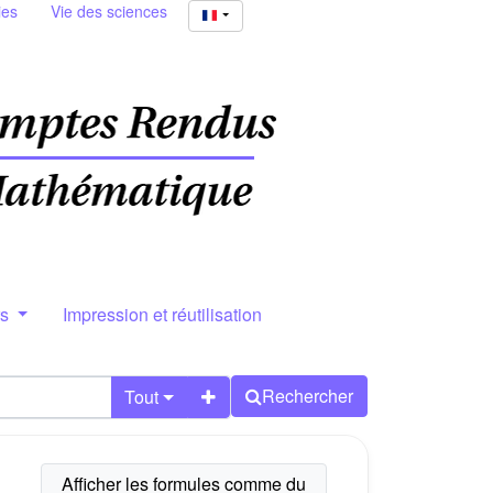
ies
Vie des sciences
rs
Impression et réutilisation
Rechercher
Tout